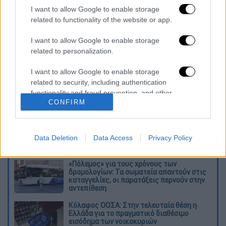
I want to allow Google to enable storage
«10» προβάλλεται μετά το κεντρικό δελτίο
related to functionality of the website or app.
ειδήσεων της ΕΡΤ1 από Δευτέρα έως
Πέμπτη.
I want to allow Google to enable storage
related to personalization.
Διαβάστε ακόμη
I want to allow Google to enable storage
Δημιούργησαν με AI νέους ιούς μέσα σε
related to security, including authentication
λίγες ώρες - Γιατί προβληματίζονται οι
functionality and fraud prevention, and other
επιστήμονες
CONFIRM
user protection.
Σαν το τρομακτικό It: 15χρονο ντυμένος
κλόουν μαχαίρωσε μέχρι θανάτου
Data Deletion
Data Access
Privacy Policy
ηλικιωμένο - Τον κατέγραψε κάμερα
«Πόλεμος» για τους χρόνους των
δρομολογίων: Τα σωματεία απαντούν στις
καταγγελίες, οι παρατάξεις περνούν στην
αντεπίθεση
Κόλαφος ΟΟΣΑ: Στην τελευταία θέση η
Ελλάδα για το πραγματικό διαθέσιμο
εισόδημα των νοικοκυριών