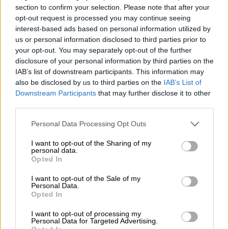
section to confirm your selection. Please note that after your
opt-out request is processed you may continue seeing
interest-based ads based on personal information utilized by
Προσθέστε το ΕΘΝΟΣ στη Google
us or personal information disclosed to third parties prior to
your opt-out. You may separately opt-out of the further
disclosure of your personal information by third parties on the
Πρεμιέρα έκανε το βράδυ της Δευτέρας
IAB’s list of downstream participants. This information may
(18/11) η νέα εκπομπή της
Όλγας Τρέμη
στην
also be disclosed by us to third parties on the
IAB’s List of
ΕΡΤ, η οποία, όπως φαίνεται από τους
Downstream Participants
that may further disclose it to other
πίνακες της τηλεθέασης, δεν κατάφερε να
third parties.
κεντρίσει το ενδιαφέρον των τηλεθεατών.
Please note that this website/app uses one or more Google
Personal Data Processing Opt Outs
services and may gather and store information including but
Συγκεκριμένα, η ενημερωτική εκπομπή
not limited to your visit or usage behaviour. You may click to
I want to opt-out of the Sharing of my
personal data.
με πρώτο καλεσμένο της τον
Γιάννη
grant or deny consent to Google and its third-party tags to
Opted In
use your data for below specified purposes in below Google
Στουρνάρα
«πάτωσε», καθώς έκανε μόλις
consent section.
2,2% στο σύνολο
, ενώ στα τέταρτα έκανε
I want to opt-out of the Sale of my
Personal Data.
από
1,1% έως και 3,7%.
Opted In
Σημειώνεται ότι η Όλγα Τρέμη επέστρεψε
I want to opt-out of processing my
Personal Data for Targeted Advertising.
στη δημόσια τηλεόραση με μία εκπομπή που