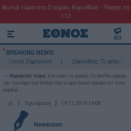
Φωτιά τώρα στο Στεφάνι Κορινθίας - Ήχησε το
112
BREAKING NEWS:
κτέλεση Ζαμπούνη
Ζάκυνθος: Τι απαντά η 
δημοφιλές τώρα:
Σου καίει το μυαλό: Το Netflix έφερε
την ταινιάρα του Νόλαν που οι φαν έχουν κρυφό νο1 στην
καρδιά...
┋
Τηλεόραση
┋
19.11.2019 14:08
Newsroom