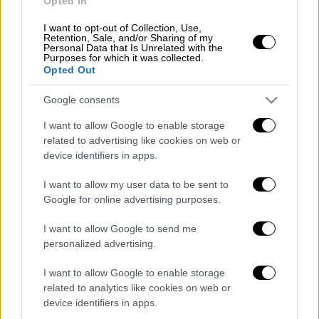
Opted In
θα κοστίσει περίπου 810.000 ευρώ.
I want to opt-out of Collection, Use,
Retention, Sale, and/or Sharing of my
Η παραγωγή θα πάρει 97.128 ευρώ για τις
Personal Data that Is Unrelated with the
Purposes for which it was collected.
πρώτες 19 φετινές εκπομπές. Ενώ και η ΕΡΤ
Opted Out
θα χρειαστεί ως κόστος άλλα 9.414 ευρώ.
Για το 2020 και επιπλέον 176 εκπομπές, η
Google consents
παραγωγή θα πληρωθεί 617.000 ευρώ, ενώ
I want to allow Google to enable storage
και η ΕΡΤ θα συνεισφέρει επιπλέον 87.200
related to advertising like cookies on web or
device identifiers in apps.
ευρώ. Όσο για τα σκηνικά της εκπομπής,
σύμφωνα με τη Διαύγεια
, θα κοστίσουν
I want to allow my user data to be sent to
περίπου 32.000 ευρώ.
Google for online advertising purposes.
Δίπλα στην παρουσιάστρια βρίσκονται οι
I want to allow Google to send me
δημοσιογράφοι Αντώνης Δελατόλλας και
personalized advertising.
Ηλίας Κανέλλης, οι οποίοι αναλύουν και
I want to allow Google to enable storage
σχολιάζουν τα γεγονότα, με στόχο την
related to analytics like cookies on web or
ανάδειξη όλων των πτυχών τους και των
device identifiers in apps.
προεκτάσεών τους. Η νέα εκπομπή με τίτλο