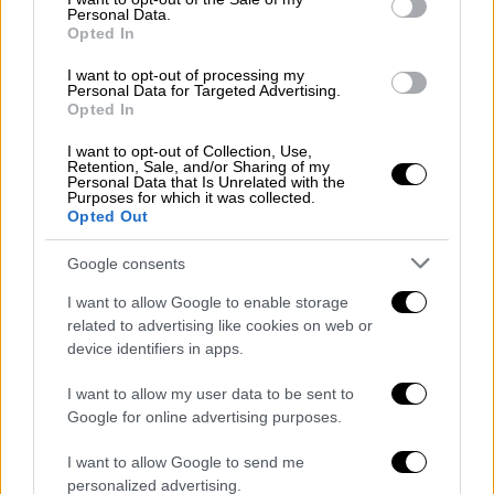
διαθέτει υπηρεσίες Υβριδικής Τηλεόρασης
Personal Data.
Opted In
(
HbbTv
).
I want to opt-out of processing my
Οι τηλεθεατές που διαθέτουν «έξυπνες»
Personal Data for Targeted Advertising.
τηλεοράσεις HbbTv-ready και πρόσβαση στο
Opted In
διαδίκτυο, έχουν τη δυνατότητα, πατώντας
I want to opt-out of Collection, Use,
το κόκκινο κουμπί που αντιστοιχεί στην
Retention, Sale, and/or Sharing of my
Personal Data that Is Unrelated with the
υβριδική τηλεόραση, να εισέλθουν στην
Purposes for which it was collected.
Opted Out
HbbTv εφαρμογή του OPEN ώστε να
αποκτήσουν πρόσβαση σε υπηρεσίες video
Google consents
on demand για να απολαύσουν το
I want to allow Google to enable storage
περιεχόμενο, όπως επεισόδια και
related to advertising like cookies on web or
αποσπάσματα από όλα τα προγράμματα του
device identifiers in apps.
τηλεοπτικού σταθμού της τρέχουσας ή
I want to allow my user data to be sent to
προηγούμενης τηλεοπτικής σεζόν, 24 ώρες
Google for online advertising purposes.
το εικοσιτετράωρο.
Tο HBBTV app του OPEN παρέχει, επίσης,
I want to allow Google to send me
πρόσβαση στο πρόγραμμα τοπικών
personalized advertising.