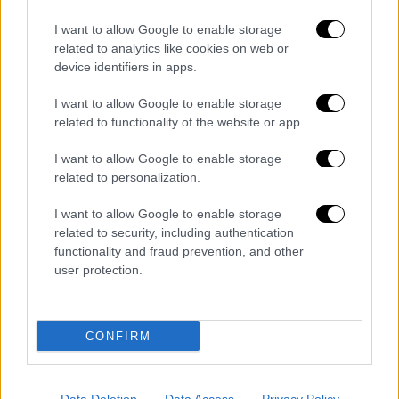
τηλεοπτικών σταθμών που με αυτόν τον
I want to allow Google to enable storage
τρόπο αποκτούν πανελλαδική εμβέλεια,
related to analytics like cookies on web or
πρόσβαση στο πρόγραμμα και τις
device identifiers in apps.
ανακοινώσεις του τηλεοπτικού σταθμού,
I want to allow Google to enable storage
καθώς και άλλες υπηρεσίες, που
related to functionality of the website or app.
αναβαθμίζουν την τηλεοπτική εμπειρία.
I want to allow Google to enable storage
ο
Το 8
Παγκόσμιο Συνέδριο Υβριδικών
related to personalization.
Τεχνολογιών στην Τηλεόραση φιλοξενήθηκε
I want to allow Google to enable storage
από την ΕΡΤ, το Υπουργείο Ψηφιακής
related to security, including authentication
Διακυβέρνησης και τον Παγκόσμιο
functionality and fraud prevention, and other
Οργανισμό Υβριδικών Τηλεοράσεων και
user protection.
πραγματοποιήθηκε στο Διεθνές Συνεδριακό
Κέντρο του Μεγάρου Μουσικής Αθηνών.
CONFIRM
Διαβάστε ακόμη
Συνελήφθησαν δύο μέλη μαφίας στο