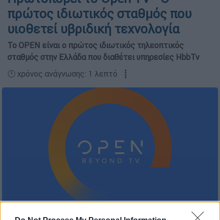
πρώτος ιδιωτικός σταθμός που
υιοθετεί υβριδική τεχνολογία
To ΟPEN είναι ο πρώτος ιδιωτικός τηλεοπτικός
σταθμός στην Ελλάδα που διαθέτει υπηρεσίες HbbTv
🕛 χρόνος ανάγνωσης: 1 λεπτό ┋