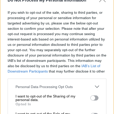
Do Not Process My Personal Information
Προσθέστε το ΕΘΝΟΣ στη Google
If you wish to opt-out of the sale, sharing to third parties, or
Στην Αθήνα πραγματοποιήθηκε
processing of your personal or sensitive information for
targeted advertising by us, please use the below opt-out
ο
στις 21 και 22 Νοεμβρίου το
8
Παγκόσμιο
section to confirm your selection. Please note that after your
Συνέδριο Υβριδικών Τεχνολογιών στην
opt-out request is processed you may continue seeing
Τηλεόραση
. Η έναρξη του τηλεοπτικού
interest-based ads based on personal information utilized by
us or personal information disclosed to third parties prior to
σταθμού
OPEN
παρουσιάστηκε στο συνέδριο
your opt-out. You may separately opt-out of the further
ως το success story της υβριδικής
disclosure of your personal information by third parties on the
τηλεόρασης που υιοθετεί καινοτόμες
IAB’s list of downstream participants. This information may
τεχνολογίες. Όπως δήλωσε ο
Vincent
Grivet
,
also be disclosed by us to third parties on the
IAB’s List of
Downstream Participants
that may further disclose it to other
Πρόεδρος της Ένωσης Υβριδικών
third parties.
Τηλεοράσεων, «Το OPEN είναι το νέο κανάλι
που χρησιμοποιεί υβριδικές υπηρεσίες στην
Please note that this website/app uses one or more Google
Personal Data Processing Opt Outs
services and may gather and store information including but
Ελλάδα, όπου όλοι θα πάνε».
not limited to your visit or usage behaviour. You may click to
I want to opt-out of the Sharing of my
personal data.
grant or deny consent to Google and its third-party tags to
To
Ο
PEN
είναι ο πρώτος ιδιωτικός
Opted In
use your data for below specified purposes in below Google
τηλεοπτικός σταθμός στην Ελλάδα που
consent section.
I want to opt-out of the Sale of my