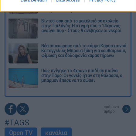
Data Deletion
Data Access
Privacy Policy
Παλαιό Φάληρο - Οι εκβιασμοί, οι
ξυλοδαρμοί και τα προσωνύμια «πίτμπουλ»
και «μπουλντόγκ»
Βίντεο-σοκ από το μακελειό σε σχολείο
στην Ταϊλάνδη: Η στιγμή που ο 14χρονος
ανοίγει πυρ - Στους 9 ανέβηκαν οι νεκροί
Νέα αποχώρηση από το κόμμα Καρυστιανού:
Καταγγελίες Μπρουτζάκη για «αυθαιρεσία,
φίμωση και δολοφονία χαρακτήρων»
Πώς πνίγηκε το 4χρονο παιδί σε πισίνα
στην Πάρο: Οι γονείς ήταν στη θάλασσα, ο
μπάρμαν έπεσε να το σώσει
επόμενο
άρθρο
#TAGS
Open TV
κανάλια