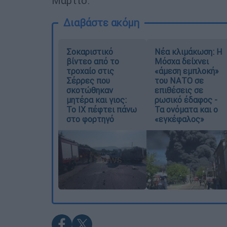
Μάρτιο.
Διαβάστε ακόμη
Σοκαριστικό
Νέα κλιμάκωση: Η
βίντεο από το
Μόσχα δείχνει
τροχαίο στις
«άμεση εμπλοκή»
Σέρρες που
του ΝΑΤΟ σε
σκοτώθηκαν
επιθέσεις σε
μητέρα και γιος:
ρωσικό έδαφος -
Το ΙΧ πέφτει πάνω
Τα ονόματα και ο
στο φορτηγό
«εγκέφαλος»