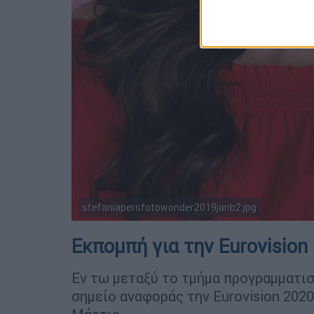
stefaniapersfotowonder2019janb2.jpg
Εκπομπή για την
Eurovision
Εν τω μεταξύ το τμήμα προγραμματισ
σημείο αναφοράς την Eurovision 2020