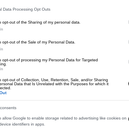
έλος του μήνα κι αυτό γιατί οι διαδικασίες
ιτούν χρόνο.
l Data Processing Opt Outs
ιτροπή της ΕΡΤ εφόσον καταλήξει στο
o opt-out of the Sharing of my personal data.
μένεται να γίνει τις επόμενες μέρες - θα
In
ης στο διευθύνοντα σύμβουλο της
o opt-out of the Sale of my Personal Data.
 θα δώσει την οριστική έγκριση ενώ στη
In
α απαραίτητα συμφωνητικά μεταξύ του
ΕΡΤ.
to opt-out of processing my Personal Data for Targeted
ing.
In
o opt-out of Collection, Use, Retention, Sale, and/or Sharing
ersonal Data that Is Unrelated with the Purposes for which it
.
gr,
η ελληνικής καταγωγής Ολλανδέζα
lected.
κη
προηγείται σταθερά έναντι των
Out
ιες πάντα πληροφορίες η πρόταση που έχει
ηνεύτρια έχει κερδίσει μέχρι στιγμής τις
consents
 της αρμόδιας επιτροπής της ΕΡΤ χωρίς
o allow Google to enable storage related to advertising like cookies on
της τελευταίας στιγμής.
evice identifiers in apps.