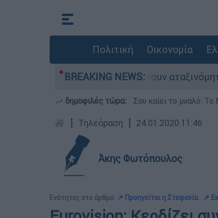
Πολιτική
Οικονομία
Ελ
άδες αυτοκίνητα παραμένουν αταξινόμητα - Λύσ
BREAKING NEWS:
δημοφιλές τώρα:
Σου καίει το μυαλό: Το 
┋
Τηλεόραση
┋
24.01.2020 11:46
Άκης Φωτόπουλος
Ενότητες στο άρθρο:
📌 Προηγείται η Στεφανία
📌 Ε
Eurovision: Κερδίζει 