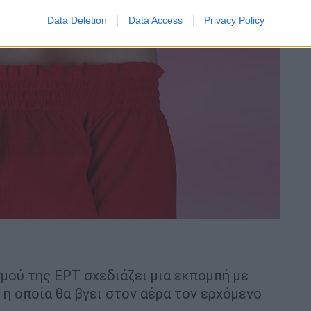
Data Deletion
Data Access
Privacy Policy
μού της ΕΡΤ σχεδιάζει μια εκπομπή με
 η οποία θα βγει στον αέρα τον ερχόμενο