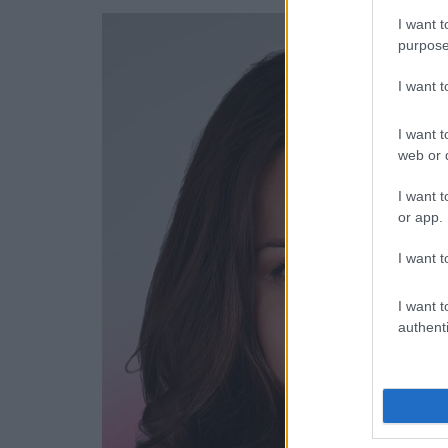
I want t
purpose
I want 
I want t
web or d
I want t
or app.
I want t
I want t
authenti