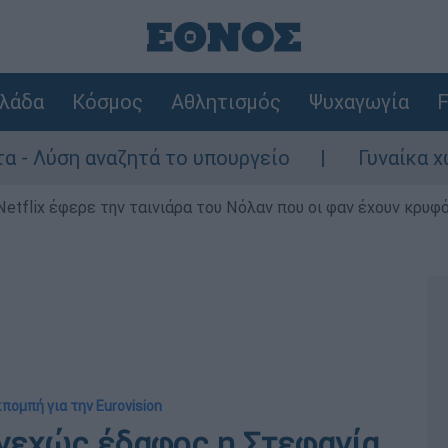
λάδα
Κόσμος
Αθλητισμός
Ψυχαγωγία
F
η αναζητά το υπουργείο
Γυναίκα χωρίς τι
Netflix έφερε την ταινιάρα του Νόλαν που οι φαν έχουν κρυφό
κπομπή για την Eurovision
συνεχώς έδαφος η Στεφανία