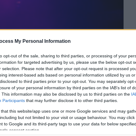
ocess My Personal Information
to opt-out of the sale, sharing to third parties, or processing of your per
formation for targeted advertising by us, please use the below opt-out s
r selection. Please note that after your opt-out request is processed y
 το ΕΘΝΟΣ στη Google
eing interest-based ads based on personal information utilized by us or
disclosed to third parties prior to your opt-out. You may separately opt-
losure of your personal information by third parties on the IAB’s list of
ει προσεκτικά όλες τις υποψηφιότητες
. This information may also be disclosed by us to third parties on the
IA
το
ethnos
.
gr
η διευθύντρια διεθνών σχέσεων
Participants
that may further disclose it to other third parties.
θέτοντας παράλληλα ότι γίνονται
 that this website/app uses one or more Google services and may gath
ό να ανακοινωθεί το όνομα του καλλιτέχνη
including but not limited to your visit or usage behaviour. You may click 
ο διαγωνισμό του Ρότερνταμ. Οι καλά
 to Google and its third-party tags to use your data for below specifi
ουν ότι η επίσημη ανακοίνωση από πλευράς
ogle consent section.