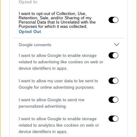
Opted In
Η ζωή του διάσημου συνθέτη Κόουλ Πόρτερ
που μοιράστηκε ανάμεσα στη σύζυγό του
I want to opt-out of Collection, Use,
Retention, Sale, and/or Sharing of my
Λίντα Λι και τις ερωτικές σχέσεις του με
Personal Data that Is Unrelated with the
Purposes for which it was collected.
άντρες, όπως και οι επιτυχίες του στο
Opted Out
Μπρόντγουεϊ και το Χόλιγουντ, αλλά και το
ατύχημα που τον άφησε παράλυτο.
Google consents
Εντυπωσιακά κοστούμια και ντεκόρ που
I want to allow Google to enable storage
αναβιώνουν με πιστότητα τη δεκαετία του
related to advertising like cookies on web or
’30, ευχάριστα μουσικά διαλείμματα όπου
device identifiers in apps.
σύγχρονοι καλλιτέχνες (ανάμεσά τους και ο
I want to allow my user data to be sent to
Μάριος Φραγκούλης) ερμηνεύουν τραγούδια
Google for online advertising purposes.
του Κόουλ Πόρτερ, που όμως δεν αρκούν για
να μας βγάλουν από την ανία μιας κατά τα
I want to allow Google to send me
personalized advertising.
άλλα βαρετής, ακαδημαϊκής βιογραφίας.
(2004) ●●●●
I want to allow Google to enable storage
related to analytics like cookies on web or
Περιοχή υψηλού κινδύνου 00.20 - ALPHA
device identifiers in apps.
ΔΡΑΜΑΤΙΚΗ ΠΕΡΙΠΕΤΕΙΑ, ΗΠΑ-ΚΑΝΑΔΑΣ