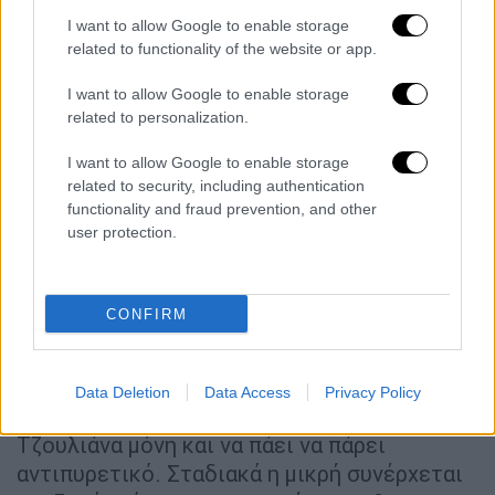
I want to allow Google to enable storage
Ο ιδιοκτήτης μιας εταιρείας υλοτομίας και ο
related to functionality of the website or app.
πατέρας του σκοπεύουν να περάσουν ήσυχες
I want to allow Google to enable storage
στιγμές σε μια απομονωμένη αγροικία στο
related to personalization.
βουνό, όμως τα σχέδιά τους ανατρέπονται
βίαια από μια ομάδα επικίνδυνων διακινητών
I want to allow Google to enable storage
ναρκωτικών. Ο σταρ του «Game of Thrones»
related to security, including authentication
functionality and fraud prevention, and other
Τζέισον Μομόα σε μια δραματική περιπέτεια
user protection.
κατευθείαν από την αγορά της οικιακής
ψυχαγωγίας. (2018, Braven) ●●●●
CONFIRM
Τηλεοπτικές σειρές
8 ΛΕΞΕΙΣ ΔΕ - ΠΕ, 21.00, ΣΚΑΪ
Data Deletion
Data Access
Privacy Policy
Ο Σωτήρης αναγκάζεται να αφήσει την
Τζουλιάνα μόνη και να πάει να πάρει
αντιπυρετικό. Σταδιακά η μικρή συνέρχεται