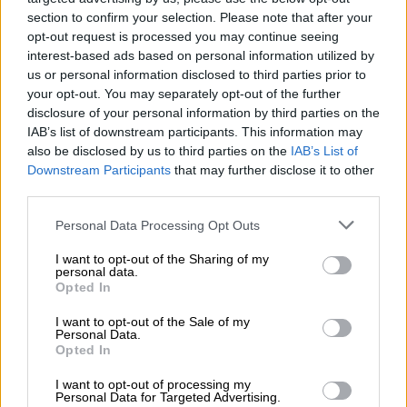
section to confirm your selection. Please note that after your
opt-out request is processed you may continue seeing
Ο τελευταίος επιζών 2- 2.30 ΣΚΑΪ
interest-based ads based on personal information utilized by
ΠΕΡΙΠΕΤΕΙΑ ΔΡΑΣΗΣ, ΗΠΑ
us or personal information disclosed to third parties prior to
your opt-out. You may separately opt-out of the further
Ο παραγωγός ενός ριάλιτι εξαγοράζει δέκα
disclosure of your personal information by third parties on the
θανατοποινίτες από διαφορετικές φυλακές
IAB’s list of downstream participants. This information may
also be disclosed by us to third parties on the
IAB’s List of
για να αναμετρηθούν σε μια κούρσα θανάτου
Downstream Participants
that may further disclose it to other
σε απομονωμένο νησί, η οποία θα προβληθεί
third parties.
σε πραγματικό χρόνο στο Ιντερνετ. Ο επιζών
Please note that this website/app uses one or more Google
θα κερδίσει την ελευθερία του. Ο
Personal Data Processing Opt Outs
services and may gather and store information including but
καυτηριασμός της εμπορευματοποίησης της
not limited to your visit or usage behaviour. You may click to
I want to opt-out of the Sharing of my
βίας και της ασυδοσίας του Διαδικτύου
personal data.
grant or deny consent to Google and its third-party tags to
Opted In
ακυρώνεται σε μια αιματολάγνα περιπέτεια
use your data for below specified purposes in below Google
consent section.
με πολύ ξύλο. (2007, The Condemned) ●●●●
I want to opt-out of the Sale of my
Personal Data.
Opted In
De-Lovely 23.00 - ΕΡΤ2 ΒΙΟΓΡΑΦΙΚΟ ΔΡΑΜΑ,
ΗΠΑ
I want to opt-out of processing my
Personal Data for Targeted Advertising.