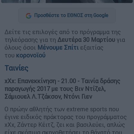
Προσθέστε το ΕΘΝΟΣ στη Google
Δείτε τις επιλογές από το πρόγραμμα της
τηλεόρασης για τη
Δευτέρα 30 Μαρτίου
για
όλους όσοι
Μένουμε Σπίτι
εξαιτίας
του
κορονοϊού
Ταινίες
xXx: Επανεκκίνηση - 21.00 - Ταινία δράσης
παραγωγής 2017 με τους Βιν Ντίζελ,
Σάμιουελ Λ.Τζάκσον, Ντόνι Γιεν
Ο πρώην αθλητής των extreme sports που
έγινε ειδικός πράκτορας του προγράμματος
xXx, Ζάντερ Κέιτζ, ζει και βασιλεύει, απλώς
είχε σκόπιμα σκηνοθετήσει το θάνατό του,