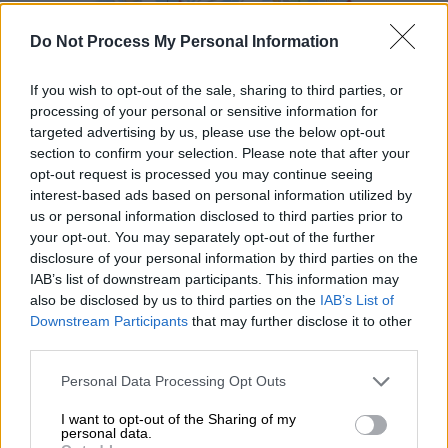
Do Not Process My Personal Information
doodle.png
Google Doodle για Παγκόσμια Ημέρα Παιδιού
If you wish to opt-out of the sale, sharing to third parties, or
processing of your personal or sensitive information for
Υπενθυμίζεται ότι όλες οι χώρες του ΟΗΕ
targeted advertising by us, please use the below opt-out
section to confirm your selection. Please note that after your
έχουν υπογράψει και έχουν επικυρώσει τη
opt-out request is processed you may continue seeing
Σύμβαση για τα Δικαιώματα του
interest-based ads based on personal information utilized by
Παιδιού
εκτός από τη Σομαλία και τις
us or personal information disclosed to third parties prior to
Η.Π.Α.. Για την ακρίβεια, οι ΗΠΑ έχουν
your opt-out. You may separately opt-out of the further
disclosure of your personal information by third parties on the
υπογράψει την συνθήκη αλλά δεν την έχουν
IAB’s list of downstream participants. This information may
επικυρώσει. Η μη επικύρωση της συνθήκης
also be disclosed by us to third parties on the
IAB’s List of
σημαίνει ότι είναι νομικά ανενεργή για τις
Downstream Participants
that may further disclose it to other
ΗΠΑ.
third parties.
Please note that this website/app uses one or more Google
Kαμία χώρα δεν προστατεύει
Personal Data Processing Opt Outs
services and may gather and store information including but
επαρκώς την ευημερία των παιδιών
not limited to your visit or usage behaviour. You may click to
I want to opt-out of the Sharing of my
personal data.
της
grant or deny consent to Google and its third-party tags to