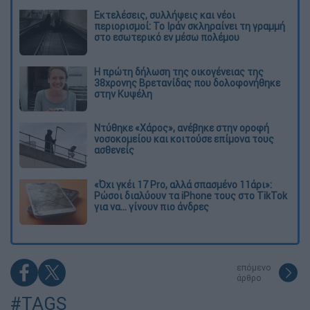
Εκτελέσεις, συλλήψεις και νέοι
περιορισμοί: Το Ιράν σκληραίνει τη γραμμή
στο εσωτερικό εν μέσω πολέμου
Η πρώτη δήλωση της οικογένειας της
38χρονης Βρετανίδας που δολοφονήθηκε
στην Κυψέλη
Ντύθηκε «Χάρος», ανέβηκε στην οροφή
νοσοκομείου και κοιτούσε επίμονα τους
ασθενείς
«Όχι γκέι 17 Pro, αλλά σπασμένο 11άρι»:
Ρώσοι διαλύουν τα iPhone τους στο TikTok
για να... γίνουν πιο άνδρες
επόμενο
άρθρο
#TAGS