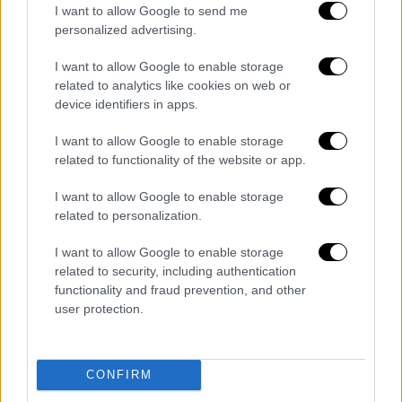
I want to allow Google to send me
εταιρειών
(π.χ. διαφήμιση ανθυγιεινών
personalized advertising.
τροφών) εντείνονται, η νέα έκθεση -
ορόσημο προειδοποιεί ότι η υγεία και το
I want to allow Google to enable storage
related to analytics like cookies on web or
μέλλον κάθε παιδιού και εφήβου κινδυνεύει
device identifiers in apps.
άμεσα από την οικολογική υποβάθμιση και
την εμπορική εκμετάλλευση, που ωθεί σε
I want to allow Google to enable storage
κατανάλωση ταχυφαγητού (φαστ φουντ),
related to functionality of the website or app.
τροφών με ζάχαρη, αλκοόλ, καπνού κ.α.
I want to allow Google to enable storage
related to personalization.
Ο νέος παγκόσμιος δείκτης λαμβάνει υπόψη
του πόσο προστατευτικό για τα παιδιά είναι
I want to allow Google to enable storage
το περιβάλλον μιας χώρας από διάφορες
related to security, including authentication
απόψεις, όπως υγεία, εκπαίδευση, διατροφή,
functionality and fraud prevention, and other
user protection.
βιώσιμη ανάπτυξη, ανισότητα εισοδημάτων
κ.α. Τις
πρώτες δέκα θέσεις παγκοσμίως
στο δείκτη ευημερίας των παιδιών
(Global
CONFIRM
Child Flourishing Index) καταλαμβάνουν