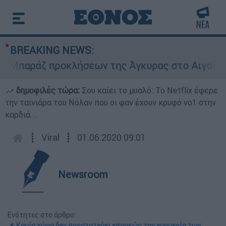
BREAKING NEWS:
παράζ προκλήσεων της Άγκυρας στο Αιγαίο: Εικο
δημοφιλές τώρα:
Σου καίει το μυαλό: Το Netflix έφερε
την ταινιάρα του Νόλαν που οι φαν έχουν κρυφό νο1 στην
καρδιά...
┋
Viral
┋
01.06.2020 09:01
Newsroom
Ενότητες στο άρθρο:
📌 Kαμία χώρα δεν προστατεύει επαρκώς την ευημερία των