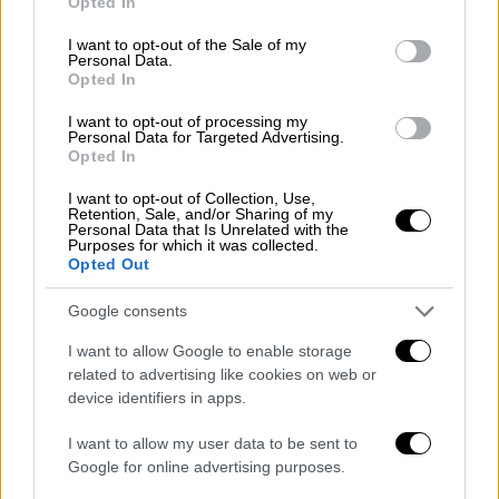
Opted In
use your data for below specified purposes in below Google
Ούτε μια χώρα
του πλανήτη δεν προστατεύει
consent section.
I want to opt-out of the Sale of my
Personal Data.
σε επαρκή βαθμό
την
υγεία και το μέλλον
Opted In
των παιδιών και εφήβων της
, σύμφωνα με
I want to opt-out of processing my
διεθνή έκθεση από τον
Παγκόσμιο
Personal Data for Targeted Advertising.
Οργανισμό Υγείας
(ΠΟΥ), την Unicef και το
Opted In
έγκριτο ιατρικό περιοδικό «The Lancet». Η
I want to opt-out of Collection, Use,
κοινή Επιτροπή 40 ειδικών των τριών αυτών
Retention, Sale, and/or Sharing of my
Personal Data that Is Unrelated with the
φορέων, με επικεφαλής την πρώην
Purposes for which it was collected.
Opted Out
πρωθυπουργό της Νέας Ζηλανδίας Έλεν
Κλαρκ, κατέταξε 180 χώρες με βάση ένα νέο
Google consents
δείκτη.
Η Ελλάδα καταλαμβάνει την 31η
I want to allow Google to enable storage
θέση διεθνώς
, με πρώτη τη Νορβηγία και
related to advertising like cookies on web or
τελευταία την Κεντροαφρικανική
device identifiers in apps.
Δημοκρατία.
I want to allow my user data to be sent to
Καθώς οι απειλές, τόσο από την
κλιματική
Google for online advertising purposes.
αλλαγή
όσο και από το
μάρκετινγκ των