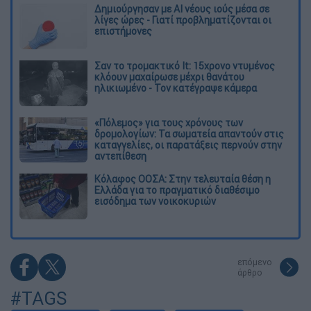
Δημιούργησαν με AI νέους ιούς μέσα σε
λίγες ώρες - Γιατί προβληματίζονται οι
επιστήμονες
Σαν το τρομακτικό It: 15χρονο ντυμένος
κλόουν μαχαίρωσε μέχρι θανάτου
ηλικιωμένο - Τον κατέγραψε κάμερα
«Πόλεμος» για τους χρόνους των
δρομολογίων: Τα σωματεία απαντούν στις
καταγγελίες, οι παρατάξεις περνούν στην
αντεπίθεση
Κόλαφος ΟΟΣΑ: Στην τελευταία θέση η
Ελλάδα για το πραγματικό διαθέσιμο
εισόδημα των νοικοκυριών
επόμενο
άρθρο
#TAGS