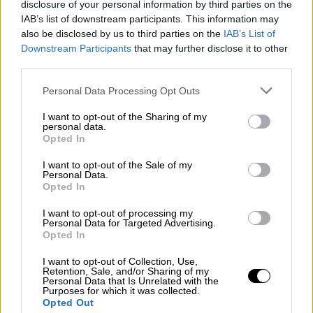
πολύχρωμα σορτς αλλά και
μάσκες για τον
disclosure of your personal information by third parties on the
IAB’s list of downstream participants. This information may
κορονοϊό
χόρεψαν μπροστά από ένα
also be disclosed by us to third parties on the
IAB’s List of
στολισμένο δέντρο. Η θερμοκρασία στο
Downstream Participants
that may further disclose it to other
Τομσκ κατά τη στιγμή του πάρτι ήταν στο
third parties.
επιβλητικό -39 Κελσίου, σύμφωνα με ένα
Please note that this website/app uses one or more Google
Personal Data Processing Opt Outs
τηλέφωνο που εμφανίζεται στο βίντεο. Το
services and may gather and store information including but
πάρτι είχε σκοπό να γιορταστούν τα
not limited to your visit or usage behaviour. You may click to
I want to opt-out of the Sharing of my
personal data.
γενέθλια ενός από τους συμμετέχοντες
, ο
grant or deny consent to Google and its third-party tags to
Opted In
use your data for below specified purposes in below Google
οποίος σκόπιμα περίμενε μια ιδιαίτερα κρύα
consent section.
I want to opt-out of the Sale of my
μέρα για να κάνει το ψυχρό κλιπ. «Ο καιρός
Personal Data.
έκανε τη δουλειά του και μας έδωσε ένα
Opted In
ρεκόρ θερμοκρασίας για την ιδέα μου»,
I want to opt-out of processing my
έγραψε ο δημιουργός του πάρτι.
Personal Data for Targeted Advertising.
Opted In
I want to opt-out of Collection, Use,
Retention, Sale, and/or Sharing of my
Personal Data that Is Unrelated with the
Purposes for which it was collected.
Opted Out