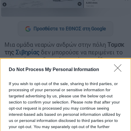
Προσθέστε το ΕΘΝΟΣ στη Google
Μια ομάδα νεαρών ανδρών στην πόλη
Τομσκ
της
Σιβηρίας
δεν μπορούσε να περιμένει το
καλοκαίρι και διοργάνωσε ένα
υπαίθριο
μαγιό
πάρτι
σε θερμοκρασία -39 Κελσίου
,
Do Not Process My Personal Information
εντυπωσιάζοντας ακόμη και τους Ρώσους
που είναι μαθημένοι στις χαμηλές
If you wish to opt-out of the sale, sharing to third parties, or
θερμοκρασίες. Το βίντεο του υπαίθριου
processing of your personal or sensitive information for
targeted advertising by us, please use the below opt-out
πάρτι που έγινε σε μία
χιονισμένη πλατεία
section to confirm your selection. Please note that after your
της πόλης ανέβηκε στο Instagram και έγινε
opt-out request is processed you may continue seeing
χαμός.
interest-based ads based on personal information utilized by
us or personal information disclosed to third parties prior to
Πάνω από
δώδεκα άτομα με μπικίνι
,
your opt-out. You may separately opt-out of the further