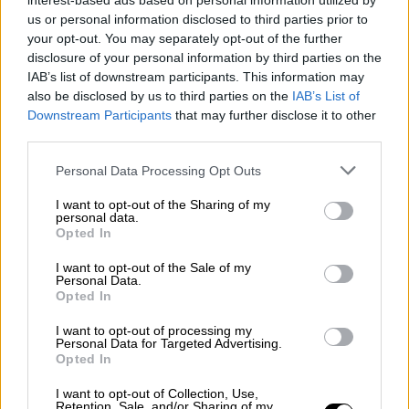
interest-based ads based on personal information utilized by
us or personal information disclosed to third parties prior to
your opt-out. You may separately opt-out of the further
disclosure of your personal information by third parties on the
IAB’s list of downstream participants. This information may
also be disclosed by us to third parties on the
IAB’s List of
Downstream Participants
that may further disclose it to other
Το
Διοξείδιο
του
Θείου
που εκλύεται από το
third parties.
ηφαίστειο της
Αίτνας
επεκτάθηκε ανατολικά
Please note that this website/app uses one or more Google
Personal Data Processing Opt Outs
σύμφωνα με τη δορυφορική εικόνα του
services and may gather and store information including but
CopernicusEU που αποτυπώνει τα ίχνη του
not limited to your visit or usage behaviour. You may click to
I want to opt-out of the Sharing of my
personal data.
2.000 χλμ μακριά, πάνω από την Ελλάδα και
grant or deny consent to Google and its third-party tags to
Opted In
use your data for below specified purposes in below Google
την Τουρκία.
consent section.
I want to opt-out of the Sale of my
Personal Data.
H Αίτνα είναι το υψηλότερο ενεργό
Opted In
ηφαίστειο της Ευρώπης (3.350 μέτρα ύψος)
I want to opt-out of processing my
και είναι δραστήρια τα τελευταία… 500.000
Personal Data for Targeted Advertising.
χρόνια. Η ηφαιστειακή τέφρα εκτοξεύθηκε
Opted In
σε ύψος μέχρι τα 10.000 μέτρα και αρκετές
I want to opt-out of Collection, Use,
πόλεις της Σικελίας καλύφθηκαν με στάχτη.
Retention, Sale, and/or Sharing of my