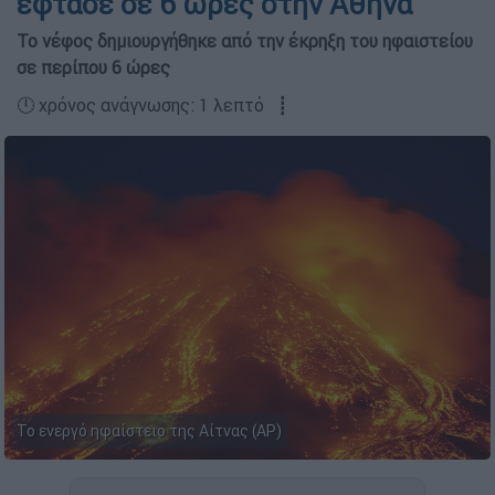
έφτασε σε 6 ώρες στην Αθήνα
Το νέφος δημιουργήθηκε από την έκρηξη του ηφαιστείου
σε περίπου 6 ώρες
🕛 χρόνος ανάγνωσης: 1 λεπτό ┋
Το ενεργό ηφαίστειο της Αίτνας (AP)