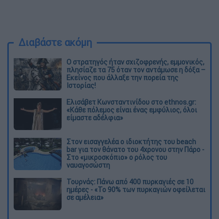
Διαβάστε ακόμη
O στρατηγός ήταν σχιζοφρενής, εμμονικός,
πλησίαζε τα 75 όταν τον αντάμωσε η δόξα –
Εκείνος που άλλαξε την πορεία της
Ιστορίας!
Ελισάβετ Κωνσταντινίδου στο ethnos.gr:
«Κάθε πόλεμος είναι ένας εμφύλιος, όλοι
είμαστε αδέλφια»
Στον εισαγγελέα ο ιδιοκτήτης του beach
bar για τον θάνατο του 4χρονου στην Πάρο -
Στο «μικροσκόπιο» ο ρόλος του
ναυαγοσώστη
Τουρνάς: Πάνω από 400 πυρκαγιές σε 10
ημέρες - «Το 90% των πυρκαγιών οφείλεται
σε αμέλεια»