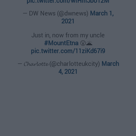
pic.twitter.com/wIHmJbo12M
— DW News (@dwnews)
March 1,
2021
Just in, now from my uncle
#MountEtna
😮🌋
pic.twitter.com/11ziKd67i9
— 𝓒𝓱𝓪𝓻𝓵𝓸𝓽𝓽𝓮 (@charlotteukcity)
March
4, 2021