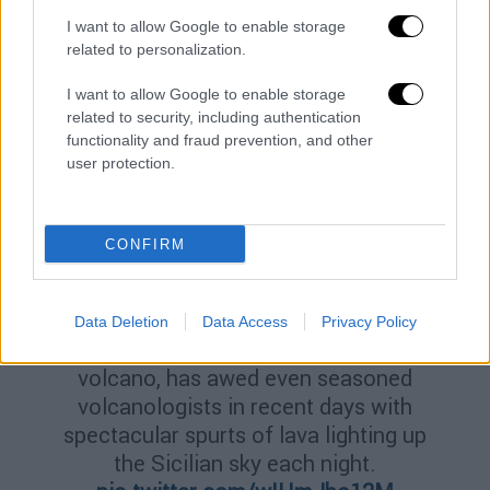
I want to allow Google to enable storage
related to personalization.
I want to allow Google to enable storage
Timelapse footage shows Italy’s
related to security, including authentication
Mount Etna, Europe’s most active
functionality and fraud prevention, and other
volcano, shooting clouds of ash into
user protection.
the sky during weekend eruption.
https://t.co/xzPmTo1Kf0
CONFIRM
pic.twitter.com/vCvmLPqmyp
— ABC News (@ABC)
March 2, 2021
Data Deletion
Data Access
Privacy Policy
Mount Etna, Europe's most active
volcano, has awed even seasoned
volcanologists in recent days with
spectacular spurts of lava lighting up
the Sicilian sky each night.