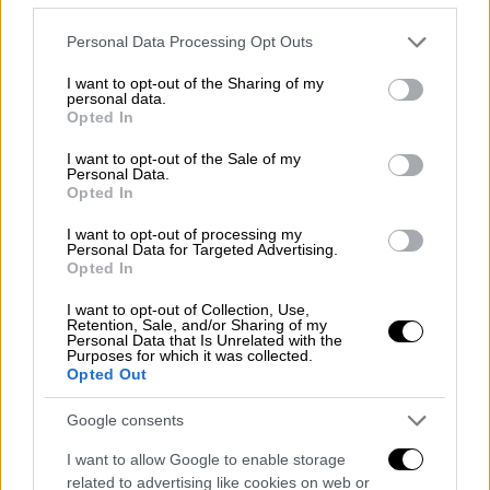
δέχτηκε ένα γράμμα από έναν ταχυδρόμο,
Please note that this website/app uses one or more Google
Personal Data Processing Opt Outs
έναν μήνα μετά τον θάνατο του άντρα.
services and may gather and store information including but
«Κάποια μέρα έπειτα από τον θάνατο του
not limited to your visit or usage behaviour. You may click to
I want to opt-out of the Sharing of my
personal data.
πατέρα μου, ένας ταχυδρόμος χτύπησε την
grant or deny consent to Google and its third-party tags to
Opted In
use your data for below specified purposes in below Google
πόρτα ρωτώντας για κείνον. Του είπα ότι
consent section.
I want to opt-out of the Sale of my
είχε πεθάνει έναν μήνα πριν. Τότε μου
Personal Data.
έδωσε μια επιστολή από την τοπική
Opted In
τράπεζα. Στην αρχή πιστέψαμε ότι ο
I want to opt-out of processing my
πατέρας μου είχε πάρει ένα δάνειο. Ωστόσο,
Personal Data for Targeted Advertising.
Opted In
όταν ανοίξαμε το γράμμα, δεν μπορούσαμε να
πιστέψουμε στα μάτια μας. Ο πατέρας μου
I want to opt-out of Collection, Use,
Retention, Sale, and/or Sharing of my
είχε 22 εκατ. αιγυπτιακές λίρες (περίπου 1,2
Personal Data that Is Unrelated with the
Purposes for which it was collected.
εκατ. ευρώ) καταθέσεις στην τράπεζα.
Opted Out
Έπεσα λιπόθυμος στο πάτωμα και με πήγαν
στο νοσοκομείο» λέει ο γιος του
Google consents
εκατομμυριούχου ζητιάνου
.
I want to allow Google to enable storage
related to advertising like cookies on web or