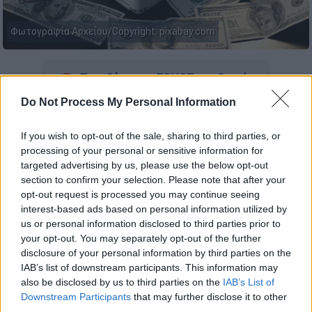
Φωτογραφία Αρχείου/Copyright: pixabay.com
Προσθέστε το ΕΘΝΟΣ στη Google
Do Not Process My Personal Information
Η οικογένεια από την επαρχία Σοχάγκ στη
νότια
Αίγυπτο
λέει ότι πήρε ένα γράμμα έναν
If you wish to opt-out of the sale, sharing to third parties, or
μήνα μετά τον θάνατο του άντρα, που
processing of your personal or sensitive information for
targeted advertising by us, please use the below opt-out
πληροφορούσε ότι είχε καταθέσεις 22 εκατ.
section to confirm your selection. Please note that after your
αιγυπτιακών λιρών (1,2 εκατ. ευρώ περίπου)
opt-out request is processed you may continue seeing
σε μια τράπεζα. Μετά τον θάνατο ενός
interest-based ads based on personal information utilized by
ζητιάνου
στην
Αίγυπτο
, η οικογένειά του
us or personal information disclosed to third parties prior to
your opt-out. You may separately opt-out of the further
σοκαρίστηκε όταν έμαθε ότι ήταν
disclosure of your personal information by third parties on the
εκατομμυριούχος, ενώ πάντοτε ισχυριζόταν
IAB’s list of downstream participants. This information may
ότι είναι
άφραγκος και φτωχός
.
also be disclosed by us to third parties on the
IAB’s List of
Downstream Participants
that may further disclose it to other
Η οικογένεια στη νότια Αίγυπτο ανέφερε ότι
third parties.