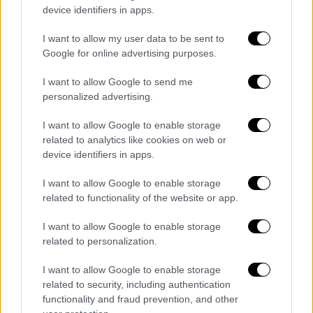
Σύμφωνα με τις πληροφορίες, ο άντρας
device identifiers in apps.
πλούτισε πριν περίπου 30 χρόνια. Τότε, ο
άντρας εργαζόταν σε μια χώρα του
Περσικού
I want to allow my user data to be sent to
Google for online advertising purposes.
Κόλπου
. Όταν κάποτε γύρισε στο χωριό του
στην Αίγυπτο, δεν είπε τίποτα για τα πλούτη
I want to allow Google to send me
του και παραπονούνταν για τη φτώχεια που
personalized advertising.
τον κατάτρεχε.
I want to allow Google to enable storage
Όλες οι ειδήσεις
related to analytics like cookies on web or
device identifiers in apps.
Καιρός - Καύσωνας: Σε επιφυλακή η
I want to allow Google to enable storage
Πυροσβεστική - Τα μέτρα που τίθενται σε
related to functionality of the website or app.
ισχύ
I want to allow Google to enable storage
Υποχρεωτικός εμβολιασμός: Στο τραπέζι για
related to personalization.
Πυροσβεστική, Αστυνομία, Λιμενικό, ΕΚΑΒ
I want to allow Google to enable storage
Self test: Αρχίζει ξανά η δωρεάν διάθεση στα
related to security, including authentication
functionality and fraud prevention, and other
φαρμακεία από 1η Ιουλίου- Ποιους αφορά