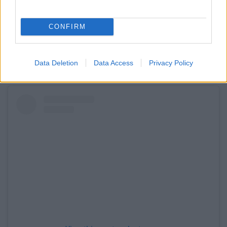
CONFIRM
A post shared by Viví Salta (@vivi.salta)
Data Deletion
Data Access
Privacy Policy