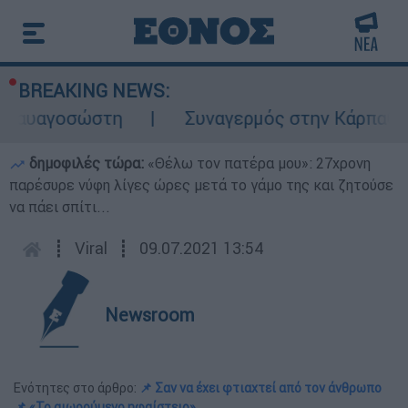
BREAKING NEWS:
αγοσώστη
Συναγερμός στην Κάρπαθο: Βρέθη
δημοφιλές τώρα:
«Θέλω τον πατέρα μου»: 27χρονη
παρέσυρε νύφη λίγες ώρες μετά το γάμο της και ζητούσε
να πάει σπίτι...
┋
Viral
┋
09.07.2021 13:54
Newsroom
Ενότητες στο άρθρο:
📌 Σαν να έχει φτιαχτεί από τον άνθρωπο
📌 «Το αιωρούμενο ηφαίστειο»