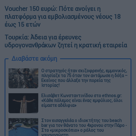
Voucher 150 ευρώ: Πότε ανοίγει η
πλατφόρμα για εμβολιασμένους νέους 18
έως 15 ετών
Τουρκία: Άδεια για έρευνες
υδρογονανθράκων ζητεί η κρατική εταιρεία
Διαβάστε ακόμη
O στρατηγός ήταν σχιζοφρενής, εμμονικός,
πλησίαζε τα 75 όταν τον αντάμωσε η δόξα –
Εκείνος που άλλαξε την πορεία της
Ιστορίας!
Ελισάβετ Κωνσταντινίδου στο ethnos.gr:
«Κάθε πόλεμος είναι ένας εμφύλιος, όλοι
είμαστε αδέλφια»
Στον εισαγγελέα ο ιδιοκτήτης του beach
bar για τον θάνατο του 4χρονου στην Πάρο -
Στο «μικροσκόπιο» ο ρόλος του
ναυαγοσώστη