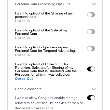
Please note that this website/app uses one or more Google
Personal Data Processing Opt Outs
services and may gather and store information including but
A post shared by Ozalp Babaoglu (@ozalpbabaoglu)
not limited to your visit or usage behaviour. You may click to
I want to opt-out of the Sharing of my
personal data.
grant or deny consent to Google and its third-party tags to
Opted In
use your data for below specified purposes in below Google
«Το αιωρούμενο ηφαίστειο»
consent section.
I want to opt-out of the Sale of my
Personal Data.
Opted In
To Cono de Arita από πολλούς
χαρακτηρίζεται «το αιωρούμενο ηφαίστειο»
I want to opt-out of processing my
Personal Data for Targeted Advertising.
λόγω της οπτικής ψευδαίσθησης που συχνά
Opted In
παρατηρούν οι άνθρωποι όταν κοιτάζουν τον
κωνικό σχηματισμό από μακριά. Απέναντι
I want to opt-out of Collection, Use,
Retention, Sale, and/or Sharing of my
από τις απέραντες αλυκές, το ηφαίστειο
Personal Data that Is Unrelated with the
Purposes for which it was collected.
μερικές φορές φαίνεται σαν να επιπλέει.
Opted Out
Για να φτάσετε στο σημείο, θα πρέπει να
Google consents
διασχίσετε το άγονο Salar de Arizaro, το
I want to allow Google to enable storage
οποίο δεν είναι εύκολο κατόρθωμα. Για τον
related to advertising like cookies on web or
λόγο αυτό, ο φυσικός σχηματισμός δεν
device identifiers in apps.