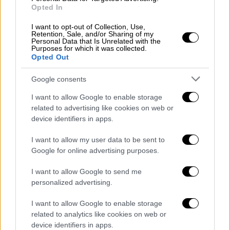
φάλαινα κολυμπά προς την Alice σε μια
Opted In
στιγμή αμοιβαίας περιέργειας.
Οι φάλαινες
είναι συχνά τόσο περίεργες όσο και εμείς
I want to opt-out of Collection, Use,
Retention, Sale, and/or Sharing of my
για αυτές, κάτι που τελικά μπορεί να
Personal Data that Is Unrelated with the
Purposes for which it was collected.
δημιουργήσει μερικές πραγματικά
Opted Out
εκπληκτικές στιγμές κάτω από το νερό
».
Google consents
I want to allow Google to enable storage
related to advertising like cookies on web or
device identifiers in apps.
I want to allow my user data to be sent to
video
Google for online advertising purposes.
I want to allow Google to send me
personalized advertising.
I want to allow Google to enable storage
related to analytics like cookies on web or
Με πληροφορίες
device identifiers in apps.