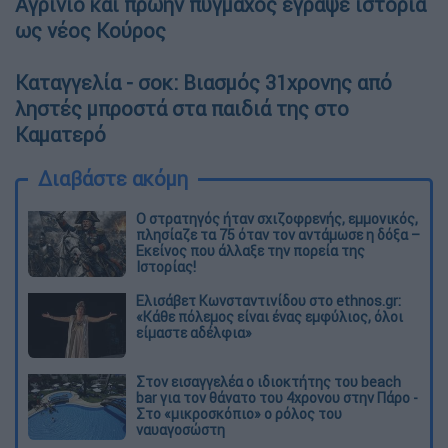
Αγρίνιο και πρώην πυγμάχος έγραψε ιστορία
ως νέος Κούρος
Καταγγελία - σοκ: Βιασμός 31χρονης από
ληστές μπροστά στα παιδιά της στο
Καματερό
Διαβάστε ακόμη
O στρατηγός ήταν σχιζοφρενής, εμμονικός,
πλησίαζε τα 75 όταν τον αντάμωσε η δόξα –
Εκείνος που άλλαξε την πορεία της
Ιστορίας!
Ελισάβετ Κωνσταντινίδου στο ethnos.gr:
«Κάθε πόλεμος είναι ένας εμφύλιος, όλοι
είμαστε αδέλφια»
Στον εισαγγελέα ο ιδιοκτήτης του beach
bar για τον θάνατο του 4χρονου στην Πάρο -
Στο «μικροσκόπιο» ο ρόλος του
ναυαγοσώστη