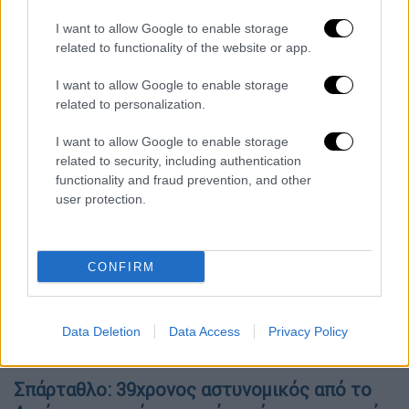
από www.goodnewsnetwork.org
I want to allow Google to enable storage
Όλες οι ειδήσεις
related to functionality of the website or app.
Προκαλεί η Τουρκία για να «ακούει» η Γαλλία:
I want to allow Google to enable storage
Ανακοίνωση - παραλήρημα για Ανατολική
related to personalization.
Μεσόγειο
I want to allow Google to enable storage
related to security, including authentication
Μαύρα μαντάτα φέρνει η απογραφή
functionality and fraud prevention, and other
πληθυσμού: Μείωση έως 500.000 σε
user protection.
μόνιμους κατοίκους
Παπαδόπουλος για σεισμό: Ενεργοποιήθηκε
CONFIRM
τμήμα ρήγματος στη Θήβα
Σεισμός: Αυτά είναι τα σημαντικότερα
Data Deletion
Data Access
Privacy Policy
ρήγματα στην Ελλάδα
Σπάρταθλο: 39χρονος αστυνομικός από το