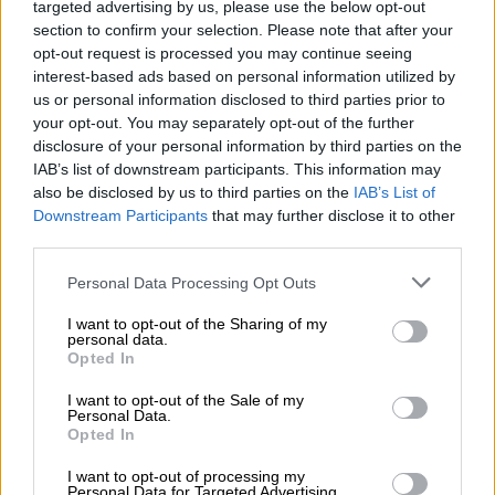
targeted advertising by us, please use the below opt-out
φάλαινας πλησίασε την Alice και ο David, ο
section to confirm your selection. Please note that after your
οποίος είναι επαγγελματίας φωτογράφος,
opt-out request is processed you may continue seeing
κατάφερε να απαθανατίσει αυτές τις
interest-based ads based on personal information utilized by
us or personal information disclosed to third parties prior to
πανέμορφες εικόνες σε
βίντεο που έδειχναν
your opt-out. You may separately opt-out of the further
τη μικρή φάλαινα καμπούρα να «χορεύει»
disclosure of your personal information by third parties on the
στον βυθό με τη σύζυγό του.
IAB’s list of downstream participants. This information may
also be disclosed by us to third parties on the
IAB’s List of
Ο David, ο οποίος κατάγεται από το Σίδνεϊ
Downstream Participants
that may further disclose it to other
της
Αυστραλίας
, δήλωσε: «Ήταν μια από
third parties.
εκείνες τις καταπληκτικές ημέρες στον
Please note that this website/app uses one or more Google
Personal Data Processing Opt Outs
Νότιο Ειρηνικό, όπου τα νερά ήταν απόλυτα
services and may gather and store information including but
ήρεμα και δεν υπήρχε ούτε
not limited to your visit or usage behaviour. You may click to
I want to opt-out of the Sharing of my
personal data.
grant or deny consent to Google and its third-party tags to
ελάχιστος άνεμος. Ακολουθήσαμε μια ομάδα
Opted In
use your data for below specified purposes in below Google
τριών μεγάπτερων φαλαινών που
consent section.
I want to opt-out of the Sale of my
κολυμπούσαν αργά γύρω από έναν ρηχό
Personal Data.
Opted In
ύφαλο για περίπου μια ώρα. Το βίντεο
καταγράφει τη στιγμή που η μικρή
I want to opt-out of processing my
Personal Data for Targeted Advertising.