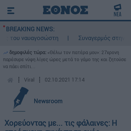
BREAKING NEWS:
ς του ναυαγοσώστη
Συναγερμός στην Κάρπ
δημοφιλές τώρα:
«Θέλω τον πατέρα μου»: 27χρονη
παρέσυρε νύφη λίγες ώρες μετά το γάμο της και ζητούσε
να πάει σπίτι...
┋
Viral
┋
02.10.2021 17:14
Newsroom
Χορεύοντας με... τις φάλαινες: Η