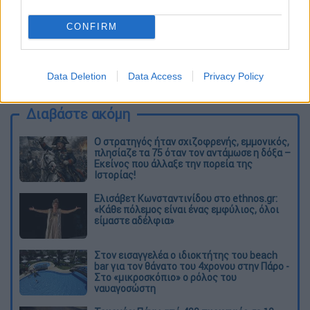
Εμβόλιο Pfizer: Στο 47% η
αποτελεσματικότητα έναντι λοίμωξης με
CONFIRM
κορονοϊό μετά από 5 μήνες
ΕΟΔΥ: Και επίσημα πρόεδρος ο Θεοκλής
Data Deletion
Data Access
Privacy Policy
Ζαούτης - Τι αναφέρει το υπουργείο Υγείας
Διαβάστε ακόμη
O στρατηγός ήταν σχιζοφρενής, εμμονικός,
πλησίαζε τα 75 όταν τον αντάμωσε η δόξα –
Εκείνος που άλλαξε την πορεία της
Ιστορίας!
Ελισάβετ Κωνσταντινίδου στο ethnos.gr:
«Κάθε πόλεμος είναι ένας εμφύλιος, όλοι
είμαστε αδέλφια»
Στον εισαγγελέα ο ιδιοκτήτης του beach
bar για τον θάνατο του 4χρονου στην Πάρο -
Στο «μικροσκόπιο» ο ρόλος του
ναυαγοσώστη