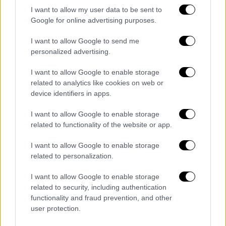
I want to allow my user data to be sent to
Google for online advertising purposes.
Όλες οι ειδήσεις
I want to allow Google to send me
personalized advertising.
Νίκος Τσουμάνης: Είχε δηλωθεί η εξαφάνισή
I want to allow Google to enable storage
του τη Δευτέρα – Εντοπίστηκε δεμένος με
related to analytics like cookies on web or
τρία tire up στο λαιμό
device identifiers in apps.
Σχολεία: Δεν θα παίρνουν απουσίες οι
I want to allow Google to enable storage
μαθητές που εμβολιάζονται
related to functionality of the website or app.
Πρόβλεψη Μαρουσάκη: Έρχεται κύμα
I want to allow Google to enable storage
κακοκαιρίας - Ανάμεσα σε δύο ατμοσφαιρικά
related to personalization.
βουνά η Ελλάδα
I want to allow Google to enable storage
related to security, including authentication
Facebook: Πόσα έχασε ο Mark Zuckerberg
functionality and fraud prevention, and other
από το μπλακ άουτ
user protection.