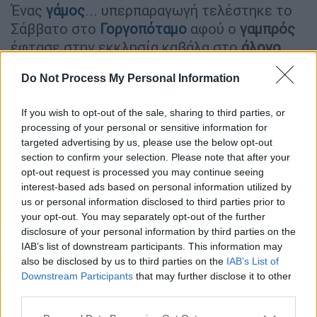
Ένας
γάμος
... υπερπαραγωγή τελέστηκε το
Σάββατο στο
Γοργοπόταμο
αφού ο
γαμπρός
έφτασε στην εκκλησία καβάλα στο
άλογο
.
Όπως αναφέρει το
lamiareport.gr
ο γαμπρός
Do Not Process My Personal Information
εμφανίστηκε έφιππος με συνοδεία
ορχήστρας και πολλών ευτυχισμένων
If you wish to opt-out of the sale, sharing to third parties, or
processing of your personal or sensitive information for
συγγενών.
targeted advertising by us, please use the below opt-out
section to confirm your selection. Please note that after your
Το ζευγάρι, Άντα Τεμπέλη από το
opt-out request is processed you may continue seeing
Γοργοπόταμο και Λεωνίδας Κατσούλης, από
interest-based ads based on personal information utilized by
το Νέο Κρίκελλο, ενώθηκε με τα ιερά δεσμά
us or personal information disclosed to third parties prior to
του γάμου μέσα σε ένα κλίμα χαράς και
your opt-out. You may separately opt-out of the further
disclosure of your personal information by third parties on the
διασκέδασης.
IAB’s list of downstream participants. This information may
also be disclosed by us to third parties on the
IAB’s List of
Η νύφη πάντως έφτασε με τα πόδια στην
Downstream Participants
that may further disclose it to other
εκκλησία συνοδεία της ορχήστρας, γεμάτη
third parties.
με κέφι για χορό.
Please note that this website/app uses one or more Google