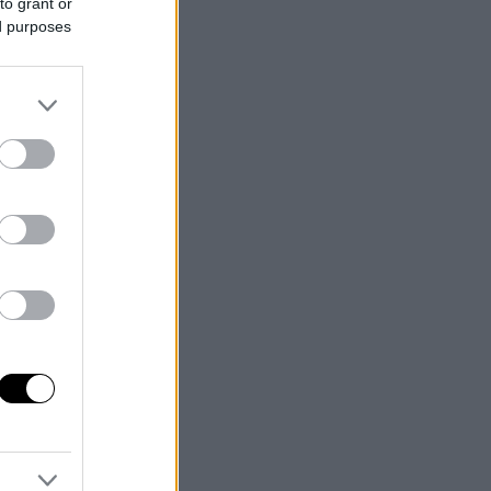
to grant or
ed purposes