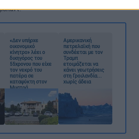
Χάντσον βρίσκεται περίπου 48 χιλιόμετρα
βελαντ
.
«Δεν υπήρχε
Αμερικανική
οικονομικό
πετρελαϊκή που
κίνητρο» λέει ο
συνδέεται με τον
δικηγόρος του
Τραμπ
55χρονου που είχε
ετοιμάζεται να
τον νεκρό του
κάνει γεωτρήσεις
πατέρα σε
στη Γροιλανδία...
καταψύκτη στον
χωρίς άδεια
Μυστρά