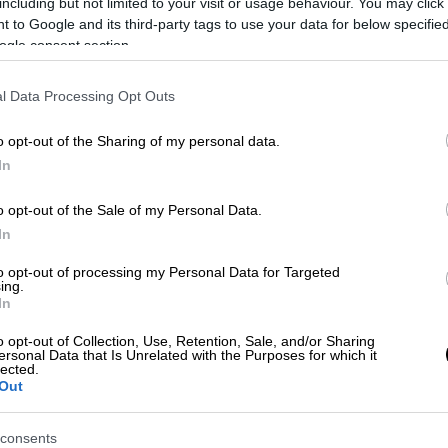
including but not limited to your visit or usage behaviour. You may click 
 to Google and its third-party tags to use your data for below specifi
ogle consent section.
l Data Processing Opt Outs
ες/Associated Press
o opt-out of the Sharing of my personal data.
In
 το ΕΘΝΟΣ στη Google
o opt-out of the Sale of my Personal Data.
In
λίβελαντ
των
ΗΠΑ
γίνεται και πάλι
 πρόσφατη συνεδρίαση του δημοτικού
to opt-out of processing my Personal Data for Targeted
ing.
 παράγκες για ψάρεμα στον πάγο σε μια
λίμνη
In
στην πορνεία.
o opt-out of Collection, Use, Retention, Sale, and/or Sharing
ersonal Data that Is Unrelated with the Purposes for which it
περτ
κατά τη διάρκεια της συνεδρίασης
της
lected.
Out
ισμένα «δεδομένα» κατά τη διάρκεια της
τους ανθρώπους να ψαρεύουν στην
παγωμένη
consents