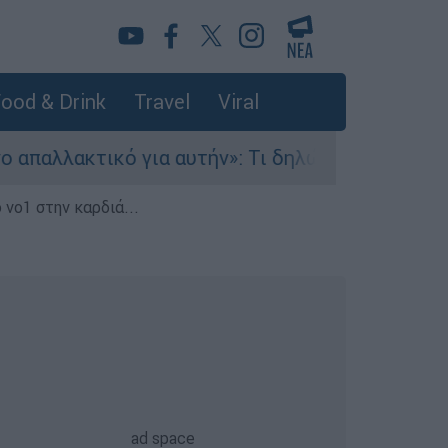
ood & Drink
Travel
Viral
κτικό για αυτήν»: Τι δηλώνει στο ethnos.gr ο 
 νο1 στην καρδιά...