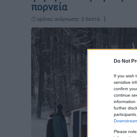
πορνεία
🕛 χρόνος ανάγνωσης: 2 λεπτά ┋
Do Not Pr
If you wish 
sensitive in
confirm you
continue se
information 
further disc
participants
Downstream 
Please note