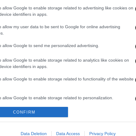
o allow Google to enable storage related to advertising like cookies on
 πει: "Θέλω μια παράγκα στον πάγο στο
evice identifiers in apps.
διάστημα;"». δήλωσε ο Shubert. «Και αν στη
 πάγο με παράγκες, τότε αυτό οδηγεί σε
o allow my user data to be sent to Google for online advertising
s.
ρα έχετε τον αρχηγό της αστυνομίας και το
to allow Google to send me personalized advertising.
-TV
στο
Cleveland
λέγοντας ότι το σχόλιό
o allow Google to enable storage related to analytics like cookies on
ο και την πορνεία προήλθε από την εμπειρία
evice identifiers in apps.
 ειδήσεων που κάλυπτε υπηρεσίες
τομα για πορνεία σε καλύβες.
o allow Google to enable storage related to functionality of the website
μοθεσία, είναι σοφό να συζητάμε το
o allow Google to enable storage related to personalization.
, ανέφερε ο Shubert στη δήλωσή του.
ΗΠΑ
πέρυσι, όταν κάλεσε τα μέλη του
o allow Google to enable storage related to security, including
CONFIRM
cation functionality and fraud prevention, and other user protection.
 παραιτηθούν για τη χρήση ενός βιβλίου με
κολεγιακού επιπέδου στο λύκειο, το οποίο
Data Deletion
Data Access
Privacy Policy