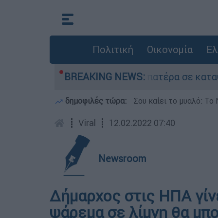
Πολιτική
Οικονομία
Ελ
υ που είχε τον νεκρό του πατέρα σε καταψύκτη
BREAKING NEWS:
δημοφιλές τώρα:
Σου καίει το μυαλό: Το 
┋
Viral
┋
12.02.2022 07:40
Newsroom
Δήμαρχος στις ΗΠΑ γίνετ
ψάρεμα σε λίμνη θα μπ