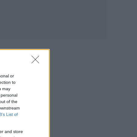
sonal or
ection to
ou may
 personal
out of the
 downstream
B’s List of
er and store