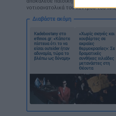
αποκάλεσε παιδική πορνογραφία. Το 
νοτιοανατολικά του κέντρου του
Κλί
Διαβάστε ακόμη
Kadebostany στο
«Χωρίς σκηνές και
ethnos.gr: «Κάποτε
κουβέρτες σε
πίστευα ότι το να
ακραίες
είσαι outsider ήταν
θερμοκρασίες»: Σε
αδυναμία, τώρα το
δραματικές
βλέπω ως δύναμη»
συνθήκες χιλιάδες
μετανάστες στη
Θέουτα