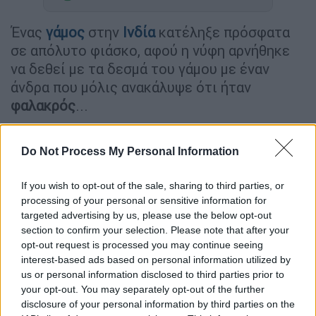
Ένας
γάμος
στην
Ινδία
κατέληξε πρόσφατα
σε απόλυτο φιάσκο, αφού η νύφη αρνήθηκε
να δεθεί με τα δεσμά του γάμου με έναν
άνδρα που μόλις ανακάλυψε ότι ήταν
φαλακρός
...
Οι κανονισμένοι γάμοι είναι συνηθισμένες
υποθέσεις στην Ινδία, αλλά παρά το γεγονός
Do Not Process My Personal Information
ότι οι οικογένειες κανονίζουν και
If you wish to opt-out of the sale, sharing to third parties, or
διαπραγματεύονται καλά εκ των προτέρων,
processing of your personal or sensitive information for
δεν πάνε πάντα χωρίς προβλήματα. Κάποιες
targeted advertising by us, please use the below opt-out
φορές η νύφη ή ο γαμπρός το σκάει με τον
section to confirm your selection. Please note that after your
εραστή τους, κάποιες φορές συμβαίνουν
opt-out request is processed you may continue seeing
interest-based ads based on personal information utilized by
τραγωδίες και άλλες φορές το να μην ξέρεις
us or personal information disclosed to third parties prior to
αρκετά για το άτομο που παντρεύεσαι
your opt-out. You may separately opt-out of the further
μπορεί να αποτελέσει πρόβλημα.
disclosure of your personal information by third parties on the