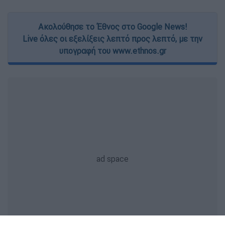
Ακολούθησε το Έθνος στο Google News!
Live όλες οι εξελίξεις λεπτό προς λεπτό, με την
υπογραφή του www.ethnos.gr