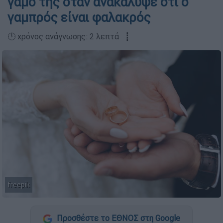
γάμο της όταν ανακάλυψε ότι ο
γαμπρός είναι φαλακρός
🕛 χρόνος ανάγνωσης: 2 λεπτά ┋
freepik
Προσθέστε το ΕΘΝΟΣ στη Google