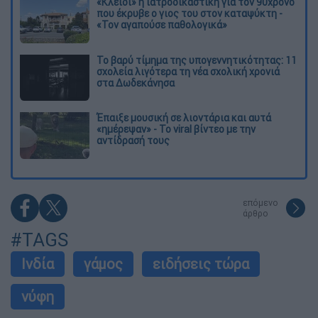
«Κλειδί» η ιατροδικαστική για τον 90χρονο
που έκρυβε ο γιος του στον καταψύκτη -
«Τον αγαπούσε παθολογικά»
Το βαρύ τίμημα της υπογεννητικότητας: 11
σχολεία λιγότερα τη νέα σχολική χρονιά
στα Δωδεκάνησα
Έπαιξε μουσική σε λιοντάρια και αυτά
«ημέρεψαν» - Το viral βίντεο με την
αντίδρασή τους
επόμενο
άρθρο
#TAGS
Ινδία
γάμος
ειδήσεις τώρα
νύφη