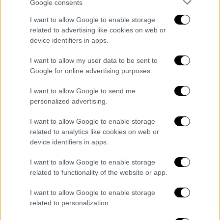
Google consents
φέρεται να ήρθε αντιμέτωπη με τον γαμπρό
γι' αυτό και όταν εκείνος επιβεβαίωσε ότι
I want to allow Google to enable storage
όντως ήταν φαλακρός, λιποθύμησε επί
related to advertising like cookies on web or
device identifiers in apps.
τόπου. Όταν ανέκτησε τις αισθήσεις της
λίγο αργότερα, η νύφη αρνήθηκε να
I want to allow my user data to be sent to
προχωρήσει στον γάμο, ενημερώνοντας την
Google for online advertising purposes.
οικογένειά της ότι δεν θα παντρευόταν, σε
I want to allow Google to send me
καμία περίπτωση, έναν φαλακρό άνδρα.
personalized advertising.
Οι συγγενείς της γυναίκας προσπάθησαν να
I want to allow Google to enable storage
την κάνουν να λογικευτεί, αλλά δεν
related to analytics like cookies on web or
μπορούσαν να την πείσουν, οπότε δεν είχαν
device identifiers in apps.
άλλη επιλογή από το να πουν στην
I want to allow Google to enable storage
οικογένεια του γαμπρού ότι ο γάμος
related to functionality of the website or app.
ακυρώνεται. Αυτό δεν άρεσε καθόλου στην
άλλη πλευρά, και υπήρξε μια μικρή συμπλοκή,
I want to allow Google to enable storage
related to personalization.
με την οικογένεια της νύφης να κατηγορεί
τελικά την πλευρά του γαμπρού ότι τους