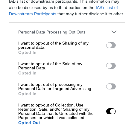
Χαρακτηριστικό παράδειγμα, ένας
IAB’s list of downstream participants. This information may
πρόσφατος γάμος στην περιοχή Etawah της
also be disclosed by us to third parties on the
IAB’s List of
Downstream Participants
that may further disclose it to other
Kanpur, στον οποίο η νύφη αρνήθηκε να
third parties.
παντρευτεί τον αρραβωνιαστικό της αφού
Please note that this website/app uses one or more Google
έμαθε ότι ήταν φαλακρός.
Personal Data Processing Opt Outs
services and may gather and store information including but
not limited to your visit or usage behaviour. You may click to
I want to opt-out of the Sharing of my
Σύμφωνα με τους
Times of India
, όλα
personal data.
grant or deny consent to Google and its third-party tags to
πήγαιναν σύμφωνα με το σχέδιο αλλά η
Opted In
use your data for below specified purposes in below Google
καταστροφή χτύπησε όταν η νύφη
consent section.
I want to opt-out of the Sale of my
παρατήρησε ότι ο μέλλων σύζυγός της
Personal Data.
Opted In
τακτοποιούσε λίγο υπερβολικά το
παραδοσιακό κάλυμμα του κεφαλιού του.
I want to opt-out of processing my
Personal Data for Targeted Advertising.
Έτυχε να το αναφέρει σε κάποιον από τη
Opted In
συνοδεία της και εκείνος της απάντησε ότι
I want to opt-out of Collection, Use,
μπορεί να φταίει το γεγονός ότι στην
Retention, Sale, and/or Sharing of my
πραγματικότητα ήταν φαλακρός και φορούσε
Personal Data that Is Unrelated with the
Purposes for which it was collected.
περούκα.
Opted Out
Σοκαρισμένη από την αποκάλυψη, η γυναίκα