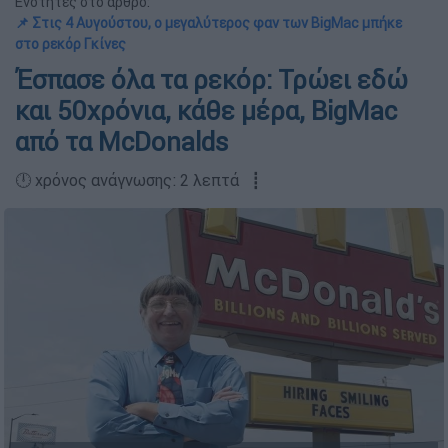
Ενότητες στο άρθρο:
📌 Στις 4 Αυγούστου, ο μεγαλύτερος φαν των BigMac μπήκε
στο ρεκόρ Γκίνες
Έσπασε όλα τα ρεκόρ: Τρώει εδώ
και 50χρόνια, κάθε μέρα, BigMac
από τα McDonalds
🕛 χρόνος ανάγνωσης: 2 λεπτά ┋