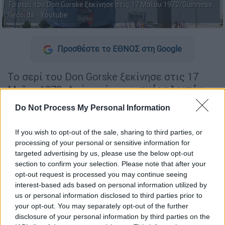
Το σερί του Don Gorske ξεκίνησε στις 17 Μαΐου 1972/Guinness
Records - Youtube
Προσθέστε το ΕΘΝΟΣ στη Google
Το σερί του Don Gorske ξεκίνησε στις 17
Μαΐου 1972. Από εκείνη την
ημέρα λοιπόν
και για τις επόμενες 5 δεκαετίες ο
άνδρας
Do Not Process My Personal Information
αυτός τρώει δύο Big Mac την ημέρα, το
διάσημο μπέργκερ των
McDonald’s
.
If you wish to opt-out of the sale, sharing to third parties, or
processing of your personal or sensitive information for
«Έχω χάσει μόνο οκτώ ημέρες σε 50 χρόνια,
targeted advertising by us, please use the below opt-out
κάτι που είναι πρωτοφανές. Και όπως είπα,
section to confirm your selection. Please note that after your
μετράω κάθε
Big Mac
. Έχω μετρήσει κάθε
opt-out request is processed you may continue seeing
interest-based ads based on personal information utilized by
Big Mac που έχω φάει σε όλη μου τη ζωή»,
us or personal information disclosed to third parties prior to
δήλωσε ο Gorske. Και όπως προκύπτει από
your opt-out. You may separately opt-out of the further
την καταμέτρηση, ο
Don Gorske
έχει
disclosure of your personal information by third parties on the