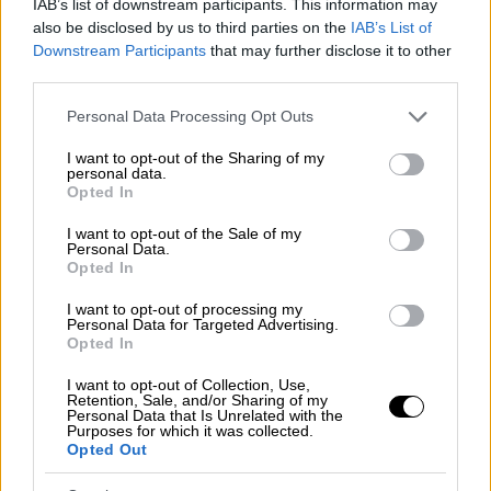
καταναλώσει 32,943 μπέργκερς!
IAB’s list of downstream participants. This information may
also be disclosed by us to third parties on the
IAB’s List of
«Σε όλη μου τη ζωή εδώ, πολλοί άνθρωποι
Downstream Participants
that may further disclose it to other
third parties.
έλεγαν: 'Θα πεθάνεις πριν φτάσεις τα 50
χρόνια που τρως Big Macs'. Υποθέτω ότι
Please note that this website/app uses one or more Google
Personal Data Processing Opt Outs
τους απέδειξα ότι έκαναν λάθος», είπε.
services and may gather and store information including but
not limited to your visit or usage behaviour. You may click to
I want to opt-out of the Sharing of my
personal data.
Στις 4 Αυγούστου, ο μεγαλύτερος φαν
grant or deny consent to Google and its third-party tags to
Opted In
use your data for below specified purposes in below Google
των BigMac μπήκε στο ρεκόρ Γκίνες
consent section.
I want to opt-out of the Sale of my
Personal Data.
Opted In
I want to opt-out of processing my
Personal Data for Targeted Advertising.
Opted In
I want to opt-out of Collection, Use,
video
Retention, Sale, and/or Sharing of my
Personal Data that Is Unrelated with the
Purposes for which it was collected.
Opted Out