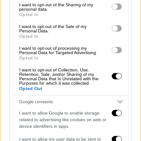
Υπάρχουν διάφορα τεστ για να μετρήσεις
not limited to your visit or usage behaviour. You may click to
I want to opt-out of the Sharing of my
personal data.
grant or deny consent to Google and its third-party tags to
τον δείκτη ευφυίας σου. Αν δεν θες να
Opted In
use your data for below specified purposes in below Google
ταλαιπωρείσαι όμως, απαντώντας σε
consent section.
I want to opt-out of the Sale of my
ερωτήσεις υπάρχει και πιο απλός τρόπος.
Personal Data.
Opted In
Σύμφωνα με νέα επιστημονική έρευνα οι
εξαιρετικά ευφυείς άνθρωποι ξεχωρίζουν
I want to opt-out of processing my
Personal Data for Targeted Advertising.
και με άλλο τρόπο.
Opted In
Διάβασε περισσότερα στο
menshouse.gr
I want to opt-out of Collection, Use,
Retention, Sale, and/or Sharing of my
Personal Data that Is Unrelated with the
Διαβάστε ακόμη
Purposes for which it was collected.
Opted Out
Επιστήμονες ανακάλυψαν τον τέταρτο
γνωστό τύπο μεταδοτικού καρκίνου στον
Google consents
κόσμο
I want to allow Google to enable storage
related to advertising like cookies on web or
Μουντιάλ 2026: «Θα ανατινάξω τον Μέσι με
τέσσερις βόμβες» - Οι τρομοκρατικές
device identifiers in apps.
απειλές που ερεύνησε το FBI
I want to allow my user data to be sent to