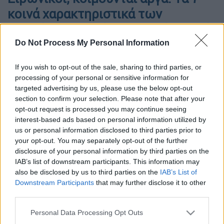
κοινά χαρακτηριστικά των
ανθρώπων που έχουν IQ πάνω από
150
Do Not Process My Personal Information
If you wish to opt-out of the sale, sharing to third parties, or
processing of your personal or sensitive information for
targeted advertising by us, please use the below opt-out
section to confirm your selection. Please note that after your
opt-out request is processed you may continue seeing
interest-based ads based on personal information utilized by
us or personal information disclosed to third parties prior to
your opt-out. You may separately opt-out of the further
disclosure of your personal information by third parties on the
IAB’s list of downstream participants. This information may
also be disclosed by us to third parties on the
IAB’s List of
Downstream Participants
that may further disclose it to other
third parties.
Προσθέστε το ΕΘΝΟΣ στη Google
Please note that this website/app uses one or more Google
Personal Data Processing Opt Outs
services and may gather and store information including but