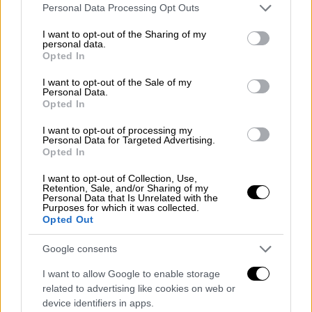
Please note that this website/app uses one or more Google
Personal Data Processing Opt Outs
μπροστά της, ξάπλωσε με την κοιλιά προς τα
services and may gather and store information including but
πάνω απαιτώντας χάδια και ξύσιμο. Στη
not limited to your visit or usage behaviour. You may click to
I want to opt-out of the Sharing of my
personal data.
συνέχεια, κατευθύνθηκε προς την διαιτητή
grant or deny consent to Google and its third-party tags to
Opted In
του αγώνα, από την οποία απαίτησε ακριβώς
use your data for below specified purposes in below Google
consent section.
τα ίδια πράγματα ενώ, τέλος αποφάσισε να
I want to opt-out of the Sale of my
Personal Data.
ζητήσει τα χάδια και του τεχνικού τμήματος.
Opted In
Παρά τις προσπάθειες των παικτών,
ο
I want to opt-out of processing my
σκύλος αρνούνταν κατηγορηματικά να
Personal Data for Targeted Advertising.
Opted In
αποχωρήσει
από τον αγώνα, ο οποίος έληξε
με νίκη της Χιλής 1 – 0, μετά το γκολ της
I want to opt-out of Collection, Use,
Retention, Sale, and/or Sharing of my
Μαριάνα Σπεκμάγιερ στο 82ο λεπτό.
Personal Data that Is Unrelated with the
Purposes for which it was collected.
Δείτε το βίντεο που έγινε viral
Opted Out
Google consents
I want to allow Google to enable storage
related to advertising like cookies on web or
device identifiers in apps.