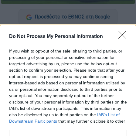
Προσθέστε το ΕΘΝΟΣ στη Google
Ένα ασυνήθιστο και πολύ χαριτωμένο
Do Not Process My Personal Information
περιστατικό σημειώθηκε κατά τη διάρκεια
φιλικού αγώνα ποδοσφαίρου
γυναικών
If you wish to opt-out of the sale, sharing to third parties, or
μεταξύ
Χιλής
και
Βενεζουέλας
στο Estadio
processing of your personal or sensitive information for
targeted advertising by us, please use the below opt-out
La Granja το Σαββατοκύριακο. Ένας
σκύλος
section to confirm your selection. Please note that after your
εισέβαλλε στη μέση του γηπέδου
και
opt-out request is processed you may continue seeing
αρνούνταν να αποχωρήσει,
αν δεν τον
interest-based ads based on personal information utilized by
χάιδευαν.
us or personal information disclosed to third parties prior to
your opt-out. You may separately opt-out of the further
Ο αγώνας διεκόπη προσωρινά στο
disclosure of your personal information by third parties on the
36o λεπτό, όταν
το υπέροχο μαύρο
IAB’s list of downstream participants. This information may
also be disclosed by us to third parties on the
IAB’s List of
τετράποδο άρχισε να τρέχει στο γήπεδο
Downstream Participants
that may further disclose it to other
κατευθυνόμενο προς την τερματοφύλακα
third parties.
της Χιλής Christine Endler. Μόλις έφτασε