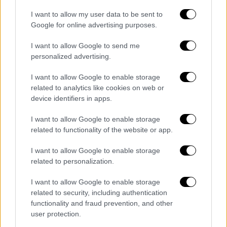
video
I want to allow my user data to be sent to
Google for online advertising purposes.
I want to allow Google to send me
personalized advertising.
I want to allow Google to enable storage
Όλες οι ειδήσεις
related to analytics like cookies on web or
device identifiers in apps.
Δεύτερο «Μητσοτάκης γιοκ» από τον
Ερντογάν που προκαλεί λίγο πριν τη Σύνοδο
I want to allow Google to enable storage
του ΝΑΤΟ - «Αυτή η πόρτα έκλεισε»
related to functionality of the website or app.
I want to allow Google to enable storage
Ελεύθερος ο Κορκονέας για τη δολοφονία
related to personalization.
Γρηγορόπουλου - Του χορηγήθηκε
ελαφρυντικό
I want to allow Google to enable storage
related to security, including authentication
Καθηγητής προειδοποιεί για υποπαραλλαγές
functionality and fraud prevention, and other
της Όμικρον - Παρακάμπτουν την ανοσία και
user protection.
έχουν περισσότερα συμπτώματα