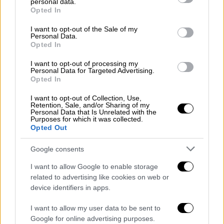
2022
personal data.
grant or deny consent to Google and its third-party tags to
Opted In
use your data for below specified purposes in below Google
Αξίζει να σημειωθεί πως στην πλειονότητά
consent section.
I want to opt-out of the Sale of my
τους οι μέδουσες που καταφθάνουν στο
Personal Data.
Opted In
Ισραήλ
ανήκουν σε μεταναστευτικά είδη, που
προέρχονται από τον
Ινδικό Ωκεανό και
I want to opt-out of processing my
Personal Data for Targeted Advertising.
φθάνουν
, όπως πιστεύεται, στην Ανατολική
Opted In
Μεσόγειο μέσω της
Διώρυγας του Σουέζ
.
I want to opt-out of Collection, Use,
Retention, Sale, and/or Sharing of my
Οι μέδουσες μπορούν με τα πλοκάμια τους
Personal Data that Is Unrelated with the
Purposes for which it was collected.
να τσιμπήσουν και να εγχύσουν στον
Opted Out
άνθρωπο δηλητήριο, το οποίο προκαλεί
συνήθως ήπια έως σοβαρή δυσφορία και σε
Google consents
σπάνιες περιπτώσεις οδηγεί σε οξύ πόνο ή
I want to allow Google to enable storage
ακόμη και στο θάνατο.
related to advertising like cookies on web or
device identifiers in apps.
Αν και οι μέδουσες «επισκέπτονται» εδώ και
δεκαετίες τις ακτές του Ισραήλ στη
I want to allow my user data to be sent to
Google for online advertising purposes.
Μεσόγειο, οι επιστήμονες γνωρίζουν