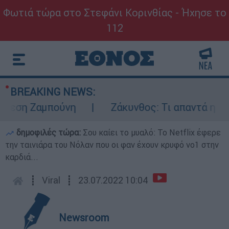
Φωτιά τώρα στο Στεφάνι Κορινθίας - Ήχησε το
112
BREAKING NEWS:
εση Ζαμπούνη
Ζάκυνθος: Τι απαντά η ΕΛΑΣ 
δημοφιλές τώρα:
Σου καίει το μυαλό: Το Netflix έφερε
την ταινιάρα του Νόλαν που οι φαν έχουν κρυφό νο1 στην
καρδιά...
┋
Viral
┋
23.07.2022 10:04
Newsroom