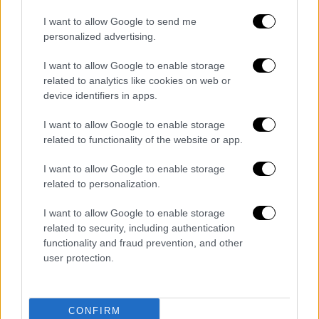
ελάχιστα για τους κανόνες ζωής και
I want to allow Google to send me
μετακίνησής τους και δυσκολεύονται να
personalized advertising.
προβλέψουν πότε θα εμφανιστούν κοπάδια,
I want to allow Google to enable storage
από ποια συγκεκριμένα είδη θα
related to analytics like cookies on web or
αποτελούνται και για πόσο διάστημα θα
device identifiers in apps.
παραμείνουν σε μια περιοχή.
I want to allow Google to enable storage
Στο Ισραήλ οι μέδουσες συνιστούν απειλή
related to functionality of the website or app.
για την ηλεκτροδότηση αφού απορροφώνται
I want to allow Google to enable storage
από τους σταθμούς παραγωγής ηλεκτρικής
related to personalization.
ενέργειας της χώρας, οι οποίοι
χρησιμοποιούν για την ψύξη τους θαλασσινό
I want to allow Google to enable storage
related to security, including authentication
νερό.
functionality and fraud prevention, and other
user protection.
Πριν από 6 χρόνια ερευνητές στη Χάιφα
μελέτησαν πότε πλήττεται περισσότερο
ένας σταθμός παραγωγής ηλεκτρικής
CONFIRM
ενέργειας από τις μέδουσες και το