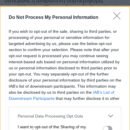
συνέβαλε η ανθρώπινη συμπεριφορά,
μεταδίδουν οι
Times of Israel
. «Πολλά απ’
αυτά που κάνουν οι άνθρωποι συμβάλουν
Do Not Process My Personal Information
στον πολλαπλασιασμό των μεδουσών,
περιλαμβανομένης της διάνοιξης της
If you wish to opt-out of the sale, sharing to third parties, or
Διώρυγας του Σουέζ, της μόλυνσης της
processing of your personal or sensitive information for
targeted advertising by us, please use the below opt-out
θάλασσας με λύματα, της κλιματικής αλλαγής
section to confirm your selection. Please note that after your
και του τραυματισμού θηρευτών των
opt-out request is processed you may continue seeing
μεδουσών, όπως οι πέρκες και οι θαλάσσιες
interest-based ads based on personal information utilized by
χελώνες», ανέφερε σε ανακοίνωσή της
us or personal information disclosed to third parties prior to
your opt-out. You may separately opt-out of the further
περιβαλλοντική οργάνωση.
disclosure of your personal information by third parties on the
IAB’s list of downstream participants. This information may
ים של מדוזות: נחיל עצום נצפה אתמול
also be disclosed by us to third parties on the
IAB’s List of
(צילום:
@ifatglick
באזור מפרץ חיפה
Downstream Participants
that may further disclose it to other
רותם שדה, רשות הטבע והגנים)
third parties.
pic.twitter.com/cRVQk4t2lR
Please note that this website/app uses one or more Google
Personal Data Processing Opt Outs
services and may gather and store information including but
— כאן חדשות (@kann_news)
July 20,
not limited to your visit or usage behaviour. You may click to
I want to opt-out of the Sharing of my