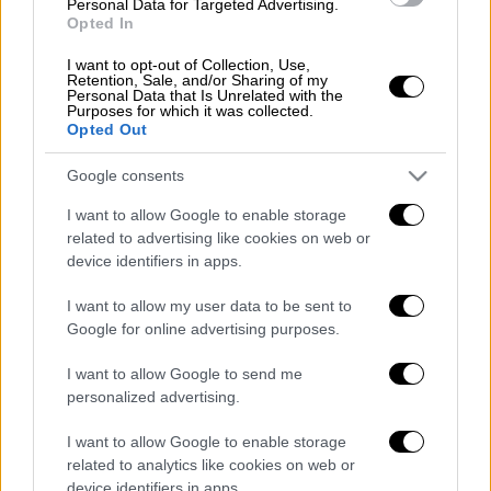
Personal Data for Targeted Advertising.
Opted In
«Σε κάνουν να ζηλεύεις την ενότητα και την
αρμονία τους, κάτι που έχει χαθεί από τον
I want to opt-out of Collection, Use,
Retention, Sale, and/or Sharing of my
άνθρωπο» σημείωσε ένας από τους πολίτες
Personal Data that Is Unrelated with the
Purposes for which it was collected.
που είχαν την τύχη να δουν το εντυπωσιακό
Opted Out
θέαμα.
Google consents
ΌΛΕΣ ΟΙ ΕΙΔΗΣΕΙΣ
I want to allow Google to enable storage
related to advertising like cookies on web or
Βρετανία: Παραιτήθηκε από την
device identifiers in apps.
πρωθυπουργία η Λιζ Τρας
Βιασμός 12χρονης στον Κολωνό:
I want to allow my user data to be sent to
Κατεπείγουσα έρευνα από τον
Google for online advertising purposes.
εισαγγελέα για διακίνηση
I want to allow Google to send me
πορνογραφικού υλικού της ανήλικης
personalized advertising.
Πρόστιμο στα ΜΜΜ: Πώς μπορείτε να
το σβήσετε ή να ζητήσετε να μειωθεί
I want to allow Google to enable storage
related to analytics like cookies on web or
Επιδότηση 60% για φωτοβολταϊκά στις
device identifiers in apps.