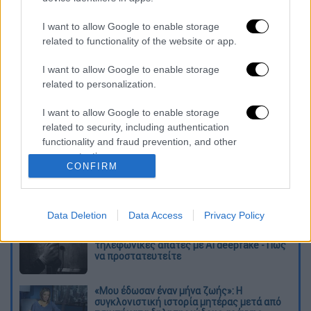
στέγες- Ερχονται 2 προγράμματα για
επιχειρήσεις και δήμους
I want to allow Google to enable storage
Τι γνωρίζεις για το «φαινόμενο- Colleen
related to functionality of the website or app.
Hoover»;
I want to allow Google to enable storage
related to personalization.
Διαβάστε ακόμη
I want to allow Google to enable storage
«Δεν υπήρξε τεχνικό πρόβλημα»: Τι
related to security, including authentication
κατέθεσαν οι δύο τραυματίες από τη
functionality and fraud prevention, and other
σύγκρουση των ελικοπτέρων στη Ψάθα
user protection.
CONFIRM
Μακελειό στη Βόρεια Καρολίνα ύστερα από
πυροβολισμούς: Νεκροί και τραυματίες
Data Deletion
Data Access
Privacy Policy
«Θα σκοτώσουμε τον γιο σου»: Ήρθαν οι
τηλεφωνικές απάτες με AI deepfake - Πώς
να προστατευτείτε
«Μου έδωσαν έναν μήνα ζωής»: Η
συγκλονιστική ιστορία μητέρας μετά από