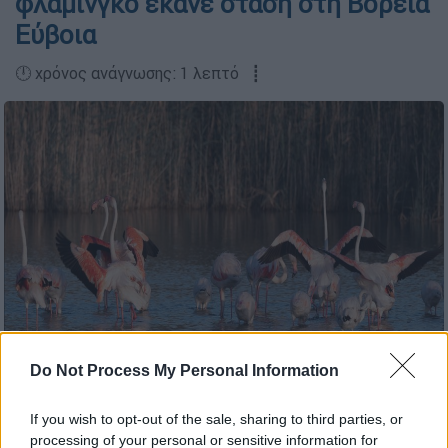
φλαμίνγκο έκανε στάση στη Βόρεια
Εύβοια
🕛 χρόνος ανάγνωσης: 1 λεπτό ┋
Do Not Process My Personal Information
φλαμίνγκο/Γιώργος Μπαλαλάς/facebook
If you wish to opt-out of the sale, sharing to third parties, or
Προσθέστε το ΕΘΝΟΣ στη Google
processing of your personal or sensitive information for