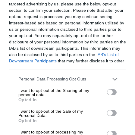
targeted advertising by us, please use the below opt-out
section to confirm your selection. Please note that after your
Ένα σμήνος από
φλαμίνγκο
έκανε στάση στη
opt-out request is processed you may continue seeing
Βόρεια
Εύβοια
και σκόρπισε χαμόγελα χαράς
interest-based ads based on personal information utilized by
στους ντόπιους.
us or personal information disclosed to third parties prior to
your opt-out. You may separately opt-out of the further
Πολίτες που βρέθηκαν στα σημεία
disclosure of your personal information by third parties on the
IAB’s list of downstream participants. This information may
απαθανάτισαν το παιχνίδι των φλαμίνγκο με
also be disclosed by us to third parties on the
IAB’s List of
το νερό.
Downstream Participants
that may further disclose it to other
third parties.
Please note that this website/app uses one or more Google
Personal Data Processing Opt Outs
services and may gather and store information including but
not limited to your visit or usage behaviour. You may click to
I want to opt-out of the Sharing of my
personal data.
grant or deny consent to Google and its third-party tags to
Opted In
use your data for below specified purposes in below Google
video
consent section.
I want to opt-out of the Sale of my
Personal Data.
Opted In
I want to opt-out of processing my