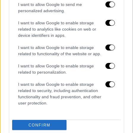
στους γιατρούς για τη μεγάλη ποσότητα
I want to allow Google to send me
personalized advertising.
ενεργειακών ποτών που είχε καταναλώσει.
Τελικά ο JS κατάφερε να ξεπεράσει τον
I want to allow Google to enable storage
κίνδυνο χάρη σε έναν συνδυασμό ιατρικής
related to analytics like cookies on web or
βοήθειας και αντιβιοτικών.
device identifiers in apps.
Τα ενεργειακά ποτά περιέχουν υψηλή
I want to allow Google to enable storage
related to functionality of the website or app.
περιεκτικότητα
καφεϊνης
. Έτσι αν κάποιος
καταναλώσει μεγάλες ποσότητες είναι πάρα
I want to allow Google to enable storage
πολύ πιθανό να έχει
δυσάρεστα
related to personalization.
αποτελέσματα.
I want to allow Google to enable storage
ΟΛΕΣ ΟΙ ΕΙΔΗΣΕΙΣ
related to security, including authentication
functionality and fraud prevention, and other
«Κομφούζιο» έξω από τη Λάρισα μετά
user protection.
την ανατροπή του βυτιοφόρου:
Αποκλεισμός της οδικής και
CONFIRM
σιδηροδρομικής κυκλοφορίας -