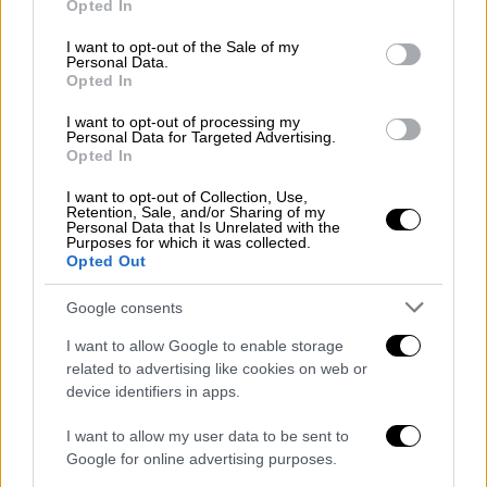
Opted In
Ωστόσο, οι γιατροί αποφάσισαν να
use your data for below specified purposes in below Google
περιμένουν να δουν αν το πρόβλημά του θα
consent section.
I want to opt-out of the Sale of my
Personal Data.
επιλυόταν από μόνο του, εξαιτίας της
Opted In
ηλικίας και του ιατρικού ιστορικού του.
I want to opt-out of processing my
Personal Data for Targeted Advertising.
Opted In
I want to opt-out of Collection, Use,
Retention, Sale, and/or Sharing of my
Personal Data that Is Unrelated with the
Purposes for which it was collected.
Opted Out
video
Google consents
I want to allow Google to enable storage
related to advertising like cookies on web or
device identifiers in apps.
Κάτι τέτοιο δεν έγινε. Το συκώτι και τα
I want to allow my user data to be sent to
νεφρά
του άρχισαν να φράζουν και εμφάνισε
Google for online advertising purposes.
λοίμωξη στο αίμα. Μέχρι τότε δεν είχε πει