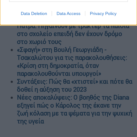
«Εγκλωβισμένοι» εκατοντάδες επιβάτες
2 τρένων
Data Deletion
Data Access
Privacy Policy
Εικόνες ντροπής 7 χιλιόμετρα από την
Πάτρα: Πηγαίνουν με τρακτέρ τα παιδιά
στο σχολείο επειδή δεν έχουν δρόμο
στο χωριό τους
«Σφαγή» στη Βουλή Γεωργιάδη -
Τσακαλώτου για τις παρακολουθήσεις:
«Κρίση στη δημοκρατία, όταν
παρακολουθούνται υπουργοί»
Συντάξεις: Πώς θα «χτιστεί» και πότε θα
δοθεί η αύξηση του 2023
Νέες αποκαλύψεις: Ο βοηθός της Diana
εξηγεί πώς ο Κάρολος της έκανε την
ζωή κόλαση με τα ψέματα για την ψυχική
της υγεία