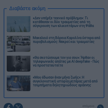
Διαβάστε ακόμη
«Δεν υπήρξε τεχνικό πρόβλημα»: Τι
κατέθεσαν οι δύο τραυματίες από τη
σύγκρουση των ελικοπτέρων στη Ψάθα
Μακελειό στη Βόρεια Καρολίνα ύστερα από
πυροβολισμούς: Νεκροί και τραυματίες
«Θα σκοτώσουμε τον γιο σου»: Ήρθαν οι
τηλεφωνικές απάτες με AI deepfake - Πώς
να προστατευτείτε
«Μου έδωσαν έναν μήνα ζωής»: Η
συγκλονιστική ιστορία μητέρας μετά από
τσιμπήματα δηλητηριώδους αράχνης
επόμενο