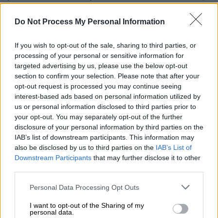
συναδέλφους του στη δουλειά.
Ωστόσο,
αυτό δεν πήγε και τόσο καλά, καθώς γρήγορα
Do Not Process My Personal Information
άρχισε να νιώθει κάψιμο στο στομάχι.
If you wish to opt-out of the sale, sharing to third parties, or
Λίγες ώρες αργότερα η κατάσταση της
processing of your personal or sensitive information for
υγείας του
χειροτέρεψε
, με αποτέλεσμα μια
targeted advertising by us, please use the below opt-out
section to confirm your selection. Please note that after your
μέρα αργότερα να απευθυνθεί σε γιατρό.
opt-out request is processed you may continue seeing
Τελικά διαγνώστηκε με υπεργλυκαιμία, μια
interest-based ads based on personal information utilized by
κατάσταση που προκαλείται από υψηλά
us or personal information disclosed to third parties prior to
επίπεδα σακχάρου στο αίμα - και αυτό
your opt-out. You may separately opt-out of the further
πιθανότατα του
προκάλεσε πρόβλημα στο
disclosure of your personal information by third parties on the
IAB’s list of downstream participants. This information may
πάγκρεας, καθώς δεν είχε ποτέ διαβήτη.
also be disclosed by us to third parties on the
IAB’s List of
Downstream Participants
that may further disclose it to other
Οι γιατροί, ωστόσο, υπέθεσαν ότι κάτι
third parties.
άλλο δεν πήγαινε καλά και σε περαιτέρω
Please note that this website/app uses one or more Google
εξετάσεις που υποβλήθηκε, διαγνώστηκε
Personal Data Processing Opt Outs
services and may gather and store information including but
με
υπερλιπαδαιμία
, η οποία προκαλείται από
not limited to your visit or usage behaviour. You may click to
I want to opt-out of the Sharing of my
την παρουσία υπερβολικού λίπους στο αίμα.
personal data.
grant or deny consent to Google and its third-party tags to