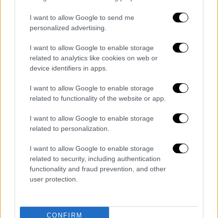
Ανεμβολίαστοι υγειονομικοί: Πότε
I want to allow Google to send me
αναμένονται οι οριστικές αποφάσεις για
personalized advertising.
επιστροφή στο ΕΣΥ
Θεοδωρικάκος κατά ΣΥΡΙΖΑ για τον
I want to allow Google to enable storage
16χρονο που πυροβολήθηκε στο κεφάλι:
related to analytics like cookies on web or
device identifiers in apps.
«Επιχειρούν επικίνδυνη ταύτιση με το
2008»
I want to allow Google to enable storage
Δωρεάν εξετάσεις για τον καρκίνο
related to functionality of the website or app.
τραχήλου της μήτρας σε 2.5 εκατ.
I want to allow Google to enable storage
γυναίκες από 21 έως 65 ετών - Πότε
related to personalization.
ξεκινά το πρόγραμμα
Γιατί πάτησε «φρένο» η ανάπτυξη -
I want to allow Google to enable storage
Υποχώρηση της κατανάλωσης και
related to security, including authentication
functionality and fraud prevention, and other
προσγείωση του ΑΕΠ στο 2,8%
user protection.
Anne Heche: Στο φως νέες
λεπτομέρειες για τον θάνατό της – Τι
έδειξαν οι τοξικολογικές εξετάσεις;
CONFIRM