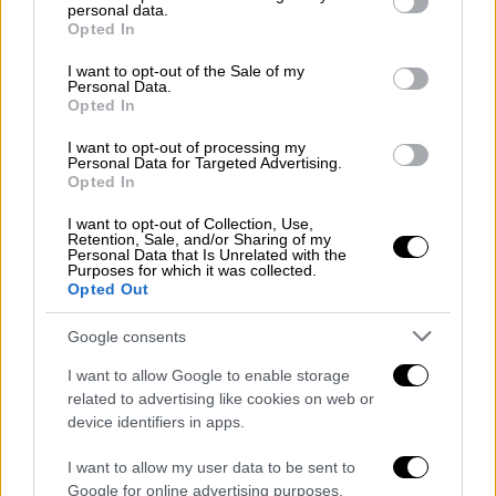
personal data.
grant or deny consent to Google and its third-party tags to
including the empty carrier, to be
Opted In
use your data for below specified purposes in below Google
screened in the machine. (1/2)
consent section.
I want to opt-out of the Sale of my
pic.twitter.com/JLOStCDsir
Personal Data.
Opted In
— TSA_GreatLakes
I want to opt-out of processing my
(@TSA_GreatLakes)
December 6,
Personal Data for Targeted Advertising.
Opted In
2022
I want to opt-out of Collection, Use,
«Ένα σκυλί εστάλη στα μηχάνημα X-Ray αυτή
Retention, Sale, and/or Sharing of my
Personal Data that Is Unrelated with the
την εβδομάδα. Όταν ταξιδεύετε με ζώα
Purposes for which it was collected.
Opted Out
ενημερώστε την αεροπορική, ώστε να
μάθετε τον κανονισμό. Αφού αφαιρέστε το
Google consents
κατοικίδιο από την τσάντα στείλτε τα
I want to allow Google to enable storage
αντικείμενα για έλεγχο» έγραψε
related to advertising like cookies on web or
χαρακτηριστικά.
device identifiers in apps.
ΟΛΕΣ ΟΙ ΕΙΔΗΣΕΙΣ
I want to allow my user data to be sent to
Google for online advertising purposes.