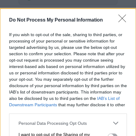
Έναν
σκύλο
μέσα στο σακίδιο επιβάτη
Do Not Process My Personal Information
εντόπισε το προσωπικό στο αεροδρόμιο του
Γουινσκάνσιν των
ΗΠΑ
.
If you wish to opt-out of the sale, sharing to third parties, or
Κατά τη διάρκεια του έλεχγου με ακτίνες Χ-
processing of your personal or sensitive information for
targeted advertising by us, please use the below opt-out
Ray το προσωπικό αντίκρισε έκπληκτο τον
section to confirm your selection. Please note that after your
σκύλο μέσα στο σακίδιο. Το αεροδρόμιο
opt-out request is processed you may continue seeing
αποθανάτισε την εικόνα και έσπευσε να
interest-based ads based on personal information utilized by
υπενθυμίσει στους επιβάτες τους κανόνες
us or personal information disclosed to third parties prior to
your opt-out. You may separately opt-out of the further
για τα ταξίδια με ζώα.
disclosure of your personal information by third parties on the
IAB’s list of downstream participants. This information may
A dog was accidentally sent through
also be disclosed by us to third parties on the
IAB’s List of
the X-ray
@MSN_Airport
this week.
Downstream Participants
that may further disclose it to other
When traveling with any animal,
third parties.
notify your airline & know their rules.
Please note that this website/app uses one or more Google
Personal Data Processing Opt Outs
At the checkpoint, remove your pet
services and may gather and store information including but
from the bag and send all items,
not limited to your visit or usage behaviour. You may click to
I want to opt-out of the Sharing of my