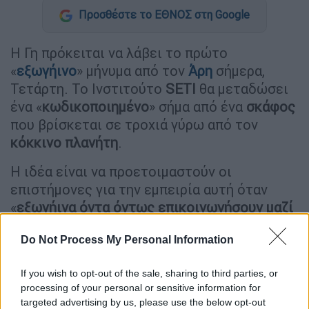
Προσθέστε το ΕΘΝΟΣ στη Google
Η Γη πρόκειται να λάβει το πρώτο
«
εξωγήινο
» μήνυμα από τον
Άρη
σήμερα,
Τετάρτη. Το Ινστιτούτο
SETI
θα μεταδώσει
ένα «
κωδικοποιημένο
» σήμα από ένα
σκάφος
που βρίσκεται σε τροχιά γύρω από τον
κόκκινο πλανήτη
.
Η ιδέα είναι να προετοιμαστούν οι
επιστήμονες για την εμπειρία αυτή όταν
«
εξωγήινα όντα όντως επικοινωνήσουν μαζί
μας»
, σύμφωνα με τους ερευνητές.
Do Not Process My Personal Information
Η ερευνητική ομάδα κρατά μυστικές
λεπτομέρειες για το τι θα έχει αυτό το
If you wish to opt-out of the sale, sharing to third parties, or
μήνυμα. Σημειώνεται πως ένα ραδιοφωνικό
processing of your personal or sensitive information for
targeted advertising by us, please use the below opt-out
σήμα
χρειάζεται περίπου πέντε έως 20