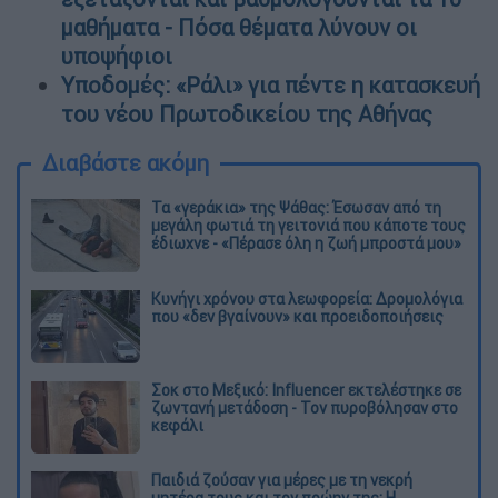
μαθήματα - Πόσα θέματα λύνουν οι
υποψήφιοι
Υποδομές: «Ράλι» για πέντε η κατασκευή
του νέου Πρωτοδικείου της Αθήνας
Διαβάστε ακόμη
Τα «γεράκια» της Ψάθας: Έσωσαν από τη
μεγάλη φωτιά τη γειτονιά που κάποτε τους
έδιωχνε - «Πέρασε όλη η ζωή μπροστά μου»
Κυνήγι χρόνου στα λεωφορεία: Δρομολόγια
που «δεν βγαίνουν» και προειδοποιήσεις
Σοκ στο Μεξικό: Influencer εκτελέστηκε σε
ζωντανή μετάδοση - Τον πυροβόλησαν στο
κεφάλι
Παιδιά ζούσαν για μέρες με τη νεκρή