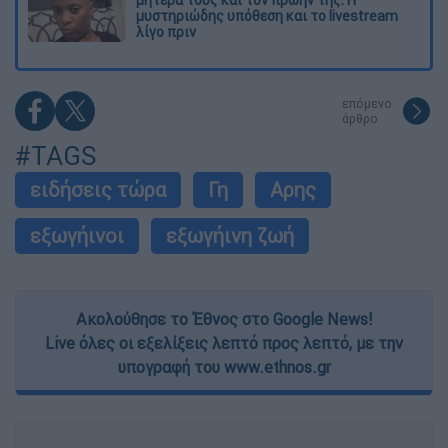
μητέρα τους και τον πρώην της: Η
μυστηριώδης υπόθεση και το livestream
λίγο πριν
επόμενο
άρθρο
#TAGS
ειδήσεις τώρα
Γη
Αρης
εξωγήινοι
εξωγήινη ζωή
Ακολούθησε το Έθνος στο Google News!
Live όλες οι εξελίξεις λεπτό προς λεπτό, με την
υπογραφή του www.ethnos.gr