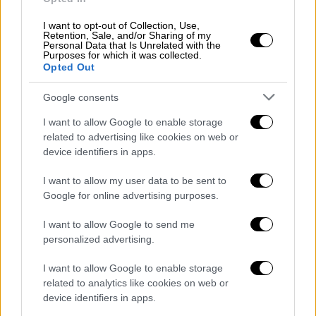
ιστορία της, η ανθρωπότητα αναζητά νόημα
σε φαινόμενα. Η λήψη ενός μηνύματος από
I want to opt-out of Collection, Use,
Retention, Sale, and/or Sharing of my
έναν εξωγήινο πολιτισμό θα ήταν μια βαθιά
Personal Data that Is Unrelated with the
Purposes for which it was collected.
μεταμορφωτική εμπειρία για όλη την
Opted Out
ανθρωπότητα. Το A Sign in Space προσφέρει
Google consents
μια άνευ
προηγουμένου ευκαιρία να κάνουμε
απτή πρόβα
και να
προετοιμαστούμε
για
I want to allow Google to enable storage
αυτό το
σενάριο
μέσω της παγκόσμιας
related to advertising like cookies on web or
device identifiers in apps.
συνεργασίας, προωθώντας μια ανοιχτή
αναζήτηση σε όλους τους πολιτισμούς και
I want to allow my user data to be sent to
τους κλάδους».
Google for online advertising purposes.
Το Ινστιτούτο SETI είναι ένας μη
I want to allow Google to send me
κερδοσκοπικός, διεπιστημονικός
personalized advertising.
οργανισμός έρευνας και εκπαίδευσης,
I want to allow Google to enable storage
αποστολή του οποίου είναι να ηγηθεί της
related to analytics like cookies on web or
αναζήτησης της ανθρωπότητας για την
device identifiers in apps.
κατανόηση της
προέλευσης και της