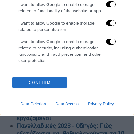
I want to allow Google to enable storage
επικράτησης της ζωής και της νοημοσύνης
related to functionality of the website or app.
στο
Σύμπαν
και να μοιραστεί αυτή τη γνώση
με τον κόσμο.
I want to allow Google to enable storage
related to personalization.
ΟΛΕΣ ΟΙ ΕΙΔΗΣΕΙΣ
I want to allow Google to enable storage
Η στρατηγική και οι ανησυχίες των
related to security, including authentication
functionality and fraud prevention, and other
κομμάτων ενόψει της δεύτερης κάλπης
user protection.
Αυτά είναι τα νέα πρόσωπα της Υγείας -
Το όνομα της νέας υπηρεσιακής
υπουργού και η επόμενη μέρα μετά τις
CONFIRM
δεύτερες κάλπες
Προεκλογικός μποναμάς 18 εκατ. ευρώ:
«Ξεπάγωσε» με ΚΥΑ νέα επιδότηση στα
Data Deletion
Data Access
Privacy Policy
ΚΤΕΛ - Για «παραδοξότητες» μιλούν οι
εργαζόμενοι
Πανελλαδικές 2023 - Οδηγός: Πώς
εξετάζονται και βαθμολογούνται τα 10