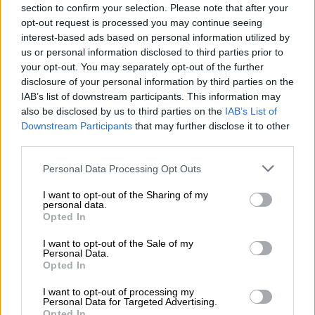
section to confirm your selection. Please note that after your
λεπτά για να φτάσει στον Άρη από τη Γη.
opt-out request is processed you may continue seeing
interest-based ads based on personal information utilized by
Το σκάφος του Ευρωπαϊκού Οργανισμού
us or personal information disclosed to third parties prior to
Διαστήματος που βρίσκεται σε τροχιά γύρω
your opt-out. You may separately opt-out of the further
από τον Άρη θα μεταδώσει το
disclosure of your personal information by third parties on the
IAB’s list of downstream participants. This information may
κωδικοποιημένο μήνυμα στις 3 μ.μ. ώρα
also be disclosed by us to third parties on the
IAB’s List of
Ελλάδος
, και στη
Γη θα φτάσει 16 λεπτά
Downstream Participants
that may further disclose it to other
αργότερα
- μετά από ταξίδι 180
third parties.
εκατομμυρίων μιλίων στο διάστημα.
Please note that this website/app uses one or more Google
Personal Data Processing Opt Outs
services and may gather and store information including but
Μετά τη μετάδοση, οι επιστήμονες θα
not limited to your visit or usage behaviour. You may click to
I want to opt-out of the Sharing of my
επεξεργαστούν το σήμα και θα το διαθέσουν
personal data.
grant or deny consent to Google and its third-party tags to
Opted In
στο κοινό για αποκωδικοποίηση
, όπως
use your data for below specified purposes in below Google
αναφέρει η
Daily Mail.
consent section.
I want to opt-out of the Sale of my
Personal Data.
Opted In
Η Daniela dePaulis, η οραματίστρια
καλλιτέχνης πίσω από το έργο «A Sign in
I want to opt-out of processing my
Personal Data for Targeted Advertising.
Space», ανέφερε σε δήλωσή της: «Σε όλη την
Opted In