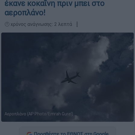
έκανε κοκαΐνη πριν μπει στο
αεροπλάνο!
🕛 χρόνος ανάγνωσης: 2 λεπτά ┋
Αεροπλάνο (AP Photo/Emrah Gurel)
Προσθέστε το ΕΘΝΟΣ στη Google