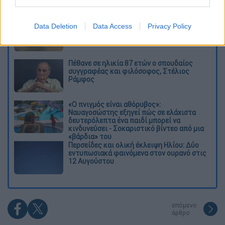
Διαβάστε ακόμη
Συγκλονιστικά βίντεο: Η στιγμή που
Data Deletion
Data Access
Privacy Policy
σεισμός 7,4 Ρίχτερ χτυπά την Κολομβία -
Πανικός στους δρόμους
Πέθανε σε ηλικία 87 ετών ο σπουδαίος
συγγραφέας και φιλόσοφος, Στέλιος
Ράμφος
«Ο πνιγμός είναι αθόρυβος»:
Ναυαγοσώστης εξηγεί πώς σε ελάχιστα
δευτερόλεπτα ένα παιδί μπορεί να
κινδυνεύσει - Σοκαριστικό βίντεο από μια
«βάρδια» του
Περσείδες και ολική έκλειψη Ηλίου: Δύο
εντυπωσιακά φαινόμενα στον ουρανό στις
12 Αυγούστου
επόμενο
άρθρο