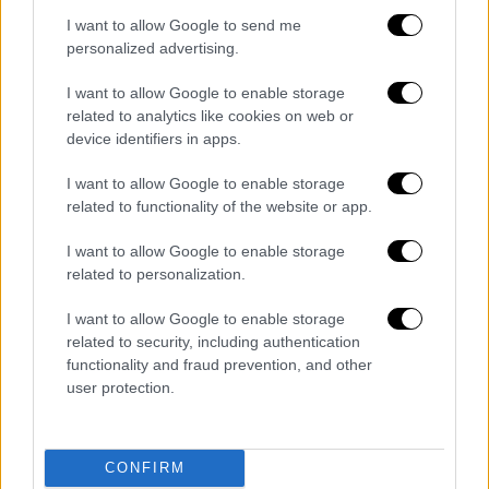
κίνδυνος για τους επιβάτες και ότι ο
I want to allow Google to send me
πιλότος δεν πέταξε το αεροπλάνο. Οι
personalized advertising.
αναφορές δείχνουν ότι μετά την
I want to allow Google to enable storage
κοινοποίηση της συμπεριφοράς του, ο
κ.
related to analytics like cookies on web or
Beaton
απέτυχε σε
τεστ ναρκωτικών
και
device identifiers in apps.
επέστρεψε αεροπορικώς στην πατρίδα του
την επόμενη ημέρα.
I want to allow Google to enable storage
related to functionality of the website or app.
Η Sun αναφέρει ότι το περιστατικό οδήγησε
I want to allow Google to enable storage
στην ακύρωση της 12ωρης πτήσης από τη
related to personalization.
Νότια Αφρική προς το Ηνωμένο Βασίλειο,
κοστίζοντας στην BA περίπου 100.000 λίρες.
I want to allow Google to enable storage
related to security, including authentication
Το ιατρικό πιστοποιητικό του πιλότου
functionality and fraud prevention, and other
ανακλήθηκε από την Υπηρεσία Πολιτικής
user protection.
Αεροπορίας (CAA), γεγονός που σημαίνει ότι
πλέον δεν μπορεί να πετάξει.
CONFIRM