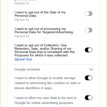
Είπε ότι η ομάδα πήγε σε ένα διαμέρισμα που
grant or deny consent to Google and its third-party tags to
Opted In
ανήκε σε έναν από τους άνδρες, όπου
use your data for below specified purposes in below Google
consent section.
μοιράστηκαν ναρκωτικά. «Έχω χάσει κάπου
I want to opt-out of the Sale of my
Personal Data.
το πουκάμισό μου και ένα από τα ντόπια
Opted In
παλικάρια φέρνει ένα πιάτο με μερικές
I want to opt-out of processing my
γραμμές κόκας», έγραφε ένα από τα
Personal Data for Targeted Advertising.
Opted In
μηνύματα. Συνεχίζουν αναφέροντας ότι
υπήρχε «μια συζήτηση για το ποιανού το
I want to opt-out of Collection, Use,
Retention, Sale, and/or Sharing of my
στήθος είναι το καλύτερο για να κάνει
Personal Data that Is Unrelated with the
χρήση».
Purposes for which it was collected.
Opted Out
Η British Airways δήλωσε στην
Independent
:
Google consents
«Η ασφάλεια είναι πάντα η πρώτη μας
προτεραιότητα. Το θέμα παραπέμφθηκε στην
I want to allow Google to enable storage
related to advertising like cookies on web or
ΥΠΑ και το άτομο αυτό δεν εργάζεται πλέον
device identifiers in apps.
για εμάς».
I want to allow my user data to be sent to
Εκπρόσωπος επιβεβαίωσε ότι δεν υπήρχε
Google for online advertising purposes.