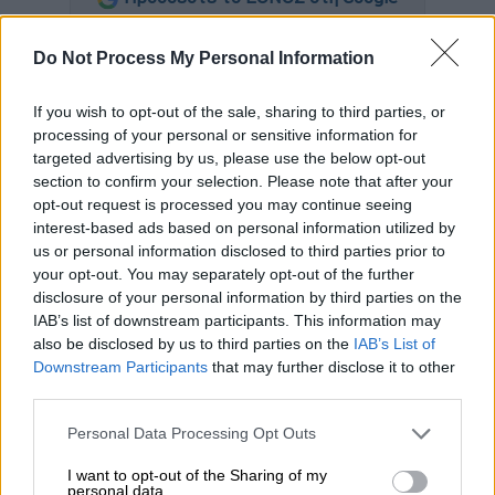
Ένας πιλότος της
British Airways
απολύθηκε,
Do Not Process My Personal Information
αφού φέρεται να έκανε χρήση
κοκαΐνης
από
τα…
στήθη γυναίκας
, πριν πετάξει ένα
If you wish to opt-out of the sale, sharing to third parties, or
processing of your personal or sensitive information for
αεροπλάνο
γεμάτο επιβάτες στο Λονδίνο.
targeted advertising by us, please use the below opt-out
section to confirm your selection. Please note that after your
Ένα μέλος του πληρώματος καμπίνας σήμανε
opt-out request is processed you may continue seeing
συναγερμό για τη συμπεριφορά του Mike
interest-based ads based on personal information utilized by
Beaton στο ρεπό του στο Γιοχάνεσμπουργκ,
us or personal information disclosed to third parties prior to
αφού της έστειλε μήνυμα για να «καυχηθεί»
your opt-out. You may separately opt-out of the further
disclosure of your personal information by third parties on the
για το τι είχε κάνει, αναφέρει η Sun. Η
IAB’s list of downstream participants. This information may
αεροσυνοδός ισχυρίζεται ότι ο πατέρας
also be disclosed by us to third parties on the
IAB’s List of
ενός παιδιού από το
Ντέβον της έστειλε
Downstream Participants
that may further disclose it to other
μηνύματα που καυχιόταν για τα «άτακτα»
third parties.
καμώματά του με δύο ντόπιους άνδρες, μια
Please note that this website/app uses one or more Google
Personal Data Processing Opt Outs
Ισπανίδα και μια Ουαλή τουρίστρια
.
services and may gather and store information including but
not limited to your visit or usage behaviour. You may click to
I want to opt-out of the Sharing of my
personal data.