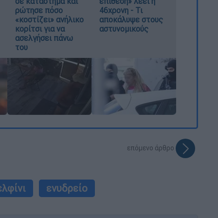
σε κατάστημα και
επίθεση» λέει η
ρώτησε πόσο
46χρονη - Τι
«κοστίζει» ανήλικο
αποκάλυψε στους
κορίτσι για να
αστυνομικούς
ασελγήσει πάνω
του
επόμενο άρθρο
ελφίνι
ενυδρείο