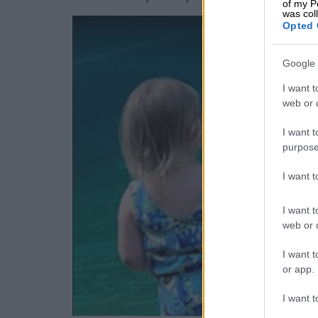
of my P
was col
Opted 
Google 
I want t
web or d
I want t
purpose
I want 
I want t
web or d
I want t
or app.
I want t