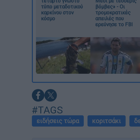
τέταρτο γνωστό
Μέσι με τέσσερις
τύπο μεταδοτικού
βόμβες» - Οι
καρκίνου στον
τρομοκρατικές
κόσμο
απειλές που
ερεύνησε το FBI
#TAGS
ειδήσεις τώρα
κοριτσάκι
δ