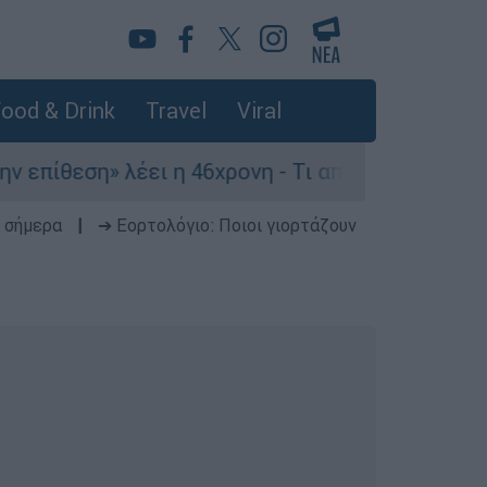
ood & Drink
Travel
Viral
θεση» λέει η 46χρονη - Τι αποκάλυψε στους αστυ
 σήμερα
|
➔ Εορτολόγιο: Ποιοι γιορτάζουν