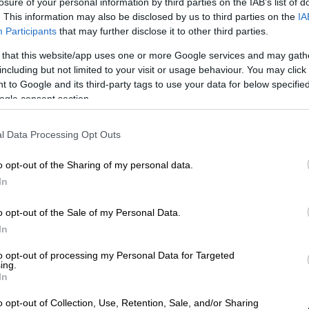
losure of your personal information by third parties on the IAB’s list of
. This information may also be disclosed by us to third parties on the
IA
Participants
that may further disclose it to other third parties.
 that this website/app uses one or more Google services and may gath
including but not limited to your visit or usage behaviour. You may click 
 to Google and its third-party tags to use your data for below specifi
ogle consent section.
 το ΕΘΝΟΣ στη Google
l Data Processing Opt Outs
ει την φιλία που ανέπτυξε ένα μικρό
o opt-out of the Sharing of my personal data.
ίο
του
Μισισιπή
.
In
ασε την μικρή Ριέαν, σταμάτησε μπροστά
o opt-out of the Sale of my Personal Data.
λώντας».
In
η του δελφινιού και έστελνε φιλιά στον
to opt-out of processing my Personal Data for Targeted
ing.
In
o opt-out of Collection, Use, Retention, Sale, and/or Sharing