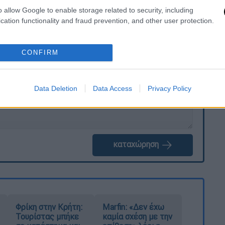
o allow Google to enable storage related to security, including
cation functionality and fraud prevention, and other user protection.
. Το ΕΘΝΟΣ θα παρεμβαίνει και τα προσβλητικά σχόλια θα
CONFIRM
Data Deletion
Data Access
Privacy Policy
καταχώρηση
Φρίκη στην Κρήτη:
Marfin: «Δεν έχω
Τουρίστας μπήκε
καμία σχέση με την