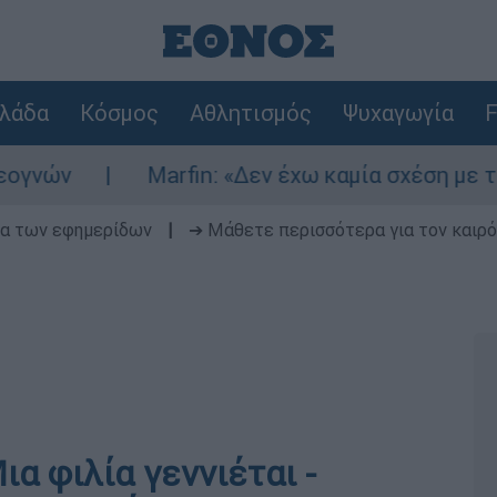
λάδα
Κόσμος
Αθλητισμός
Ψυχαγωγία
F
Marfin: «Δεν έχω καμία σχέση με την επί
δα των εφημερίδων
|
➔ Μάθετε περισσότερα για τον καιρό
α φιλία γεννιέται -