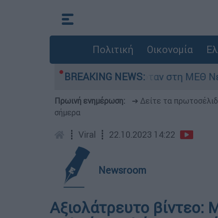
Πολιτική
Οικονομία
Ελ
έφος 8 ημερών - Νοσηλευόταν στη ΜΕΘ Νεογνών
BREAKING NEWS:
Πρωινή ενημέρωση:
➔ Δείτε τα πρωτοσέλι
σήμερα
┋
Viral
┋
22.10.2023 14:22
Newsroom
Αξιολάτρευτο βίντεο: Μι