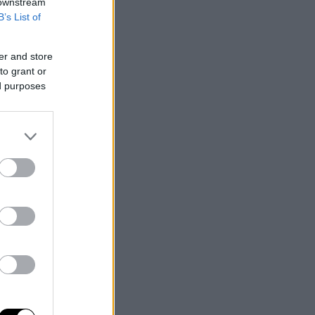
 downstream
B’s List of
er and store
to grant or
ed purposes