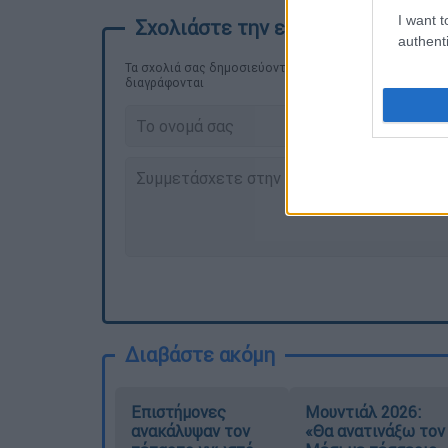
I want t
authenti
Τα σχολιά σας δημοσιεύονται άμεσα με δική σας ευθύνη
διαγράφονται
Διαβάστε ακόμη
Επιστήμονες
Μουντιάλ 2026:
ανακάλυψαν τον
«Θα ανατινάξω τον