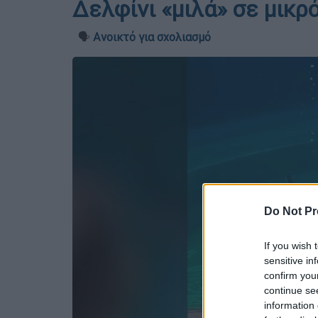
Δελφίνι «μιλά» σε μικρ
🗣️
Ανοικτό για σχολιασμό
Do Not Pr
If you wish 
sensitive in
confirm you
continue se
information 