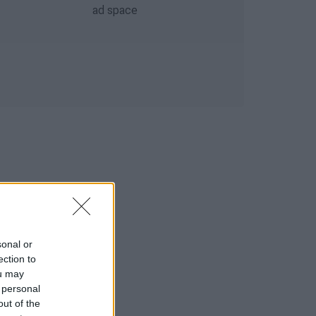
sonal or
ection to
ou may
 personal
out of the