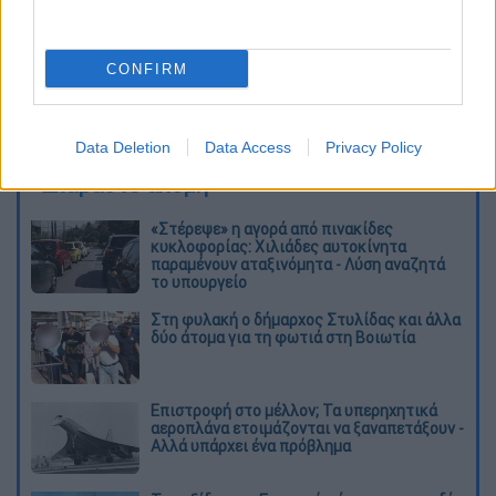
CONFIRM
καταχώρηση
Data Deletion
Data Access
Privacy Policy
Διαβάστε ακόμη
«Στέρεψε» η αγορά από πινακίδες
κυκλοφορίας: Χιλιάδες αυτοκίνητα
παραμένουν αταξινόμητα - Λύση αναζητά
το υπουργείο
Στη φυλακή ο δήμαρχος Στυλίδας και άλλα
δύο άτομα για τη φωτιά στη Βοιωτία
Επιστροφή στο μέλλον; Τα υπερηχητικά
αεροπλάνα ετοιμάζονται να ξαναπετάξουν -
Αλλά υπάρχει ένα πρόβλημα