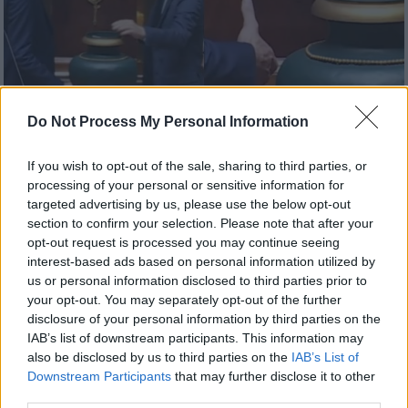
Η κίνηση του αριστερού βουλευτή Φρανσουά Πικεμάλ
Do Not Process My Personal Information
Προσθέστε το ΕΘΝΟΣ στη Google
If you wish to opt-out of the sale, sharing to third parties, or
processing of your personal or sensitive information for
targeted advertising by us, please use the below opt-out
Τον γύρο του διαδικτύου κάνει βίντεο από
section to confirm your selection. Please note that after your
την
γαλλική
Εθνοσυνέλευση
και την άρνηση
opt-out request is processed you may continue seeing
των μελών να κάνουν
χειραψία
με τον
interest-based ads based on personal information utilized by
us or personal information disclosed to third parties prior to
νεοδιορισθέντα βουλευτή του ακροδεξιού
your opt-out. You may separately opt-out of the further
Εθνικού Μετώπου
Φλαβιέν Τερμέ
.
disclosure of your personal information by third parties on the
IAB’s list of downstream participants. This information may
Πώς απέφυγαν οι βουλευτές τον
also be disclosed by us to third parties on the
IAB’s List of
ακροδεξιό 22χρονο συνάδελφο τους
Downstream Participants
that may further disclose it to other
third parties.