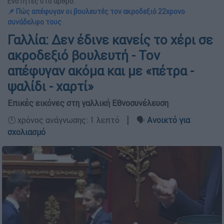
Ενότητες στο άρθρο:
📌 Πώς απέφυγαν οι βουλευτές τον ακροδεξιό 22χρονο
συνάδελφο τους
Γαλλία: Δεν έδινε κανείς το χέρι σε
ακροδεξιό βουλευτή - Τον
απέφυγαν ακόμα και με «πέτρα -
ψαλίδι - χαρτί»
Επικές εικόνες στη γαλλική Εθνοσυνέλευση
🕛 χρόνος ανάγνωσης: 1 λεπτό ┋ 🗣️
Ανοικτό για
σχολιασμό