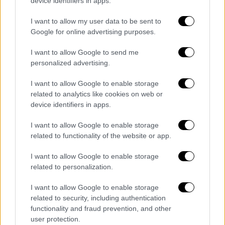
device identifiers in apps.
— Sorcha Ní Nia (@Luiseach)
July 21,
I want to allow my user data to be sent to
2024
Google for online advertising purposes.
«
Στις κάλπες σαν ψαλίδι, στο τέλος είναι το
I want to allow Google to send me
NFP που κερδίζει
», έγραψε ο Πικεμάλ στο X,
personalized advertising.
αναφερόμενος στα αποτελέσματα του
I want to allow Google to enable storage
αριστερού συνασπισμού Νέο Λαϊκό Μέτωπο,
related to analytics like cookies on web or
που βγήκε πρώτο στις εκλογές, σε μια
device identifiers in apps.
ιστορική αναμέτρηση.
I want to allow Google to enable storage
related to functionality of the website or app.
I want to allow Google to enable storage
Τα σχολιά σας δημοσιεύονται άμεσα με δική σας ευθύνη. Το
ΕΘΝΟΣ θα παρεμβαίνει και τα προσβλητικά σχόλια θα
related to personalization.
διαγράφονται
I want to allow Google to enable storage
related to security, including authentication
functionality and fraud prevention, and other
user protection.