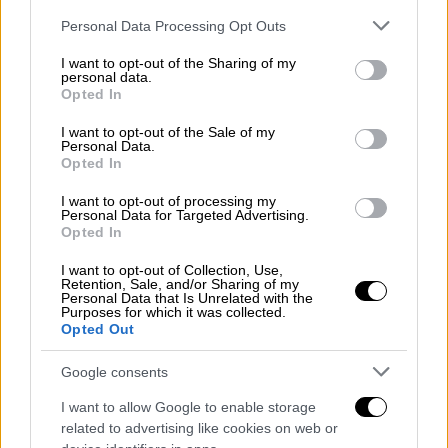
Ωστόσο, την παράσταση έκλεψε ο
αριστερός
Please note that this website/app uses one or more Google
Personal Data Processing Opt Outs
βουλευτής
της Γαλλίας,
Φρανσουά Πικεμάλ
,
services and may gather and store information including but
ο οποίος για να τον αποφύγει
έκανε «πέτρα -
not limited to your visit or usage behaviour. You may click to
I want to opt-out of the Sharing of my
personal data.
ψαλίδι - χαρτί
» και έφυγε με ένα χαμόγελο.
grant or deny consent to Google and its third-party tags to
Opted In
use your data for below specified purposes in below Google
Στο βίντεο φαίνεται και η δυσαρέσκεια των
consent section.
I want to opt-out of the Sale of my
Personal Data.
υπόλοιπων βουλευτών για τον 22χρονο
Opted In
Τερμέ, με κάποιους να αποφεύγουν και να
τον κοιτάξουν.
I want to opt-out of processing my
Personal Data for Targeted Advertising.
Opted In
I’d already seen the rock-paper-
I want to opt-out of Collection, Use,
scissors moment but the longer
Retention, Sale, and/or Sharing of my
video is even better imo. sheer
Personal Data that Is Unrelated with the
Purposes for which it was collected.
disdain among the newly-elected
Opted Out
Deputies in France’s Parliament for
Google consents
the far-right
I want to allow Google to enable storage
pic.twitter.com/bLunjRI0Xo
related to advertising like cookies on web or