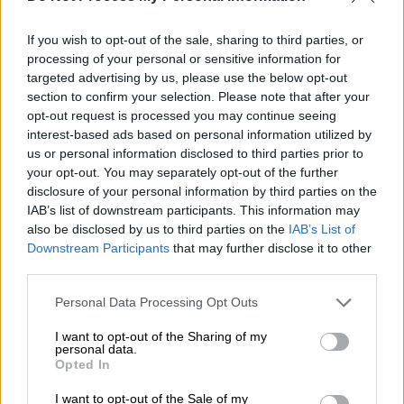
φεστιβάλ «Pig Floyd» με.... Pink Floyd
If you wish to opt-out of the sale, sharing to third parties, or
και γουρουνοπούλα!
processing of your personal or sensitive information for
targeted advertising by us, please use the below opt-out
section to confirm your selection. Please note that after your
opt-out request is processed you may continue seeing
H απίστευτη τιμή του
interest-based ads based on personal information utilized by
us or personal information disclosed to third parties prior to
Η γαλλική μάρκα πολυτελείας
S.T. Dupont
your opt-out. You may separately opt-out of the further
disclosure of your personal information by third parties on the
άρχισε να εργάζεται πάνω στον αναπτήρα
IAB’s list of downstream participants. This information may
Louis XIII Fleur de Parme
μετά από ειδικό
also be disclosed by us to third parties on the
IAB’s List of
αίτημα του Steven Hung, ενός
Downstream Participants
that may further disclose it to other
δισεκατομμυριούχου από το
Χονγκ Κονγκ
με
third parties.
πάθος για τη γαλλική ιστορία. Ο πελάτης
Please note that this website/app uses one or more Google
Personal Data Processing Opt Outs
είχε πολύ συγκεκριμένες απαιτήσεις που
services and may gather and store information including but
έκαναν προφανές στη Dupont ότι το έργο
not limited to your visit or usage behaviour. You may click to
I want to opt-out of the Sharing of my
personal data.
grant or deny consent to Google and its third-party tags to
αυτό θα μπορούσε να πραγματοποιηθεί μόνο
Opted In
use your data for below specified purposes in below Google
από έναν ειδικό σχεδιαστή με βαθιά γνώση
consent section.
I want to opt-out of the Sale of my