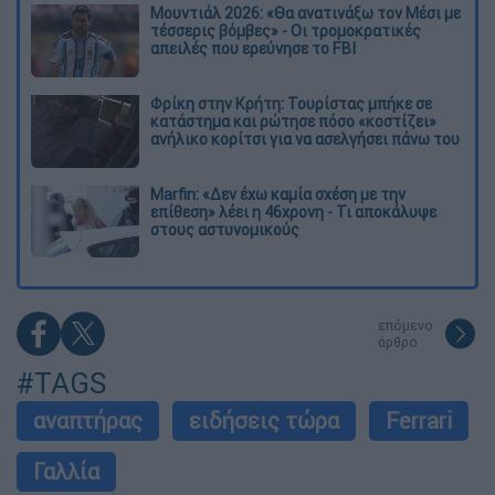
Μουντιάλ 2026: «Θα ανατινάξω τον Μέσι με
τέσσερις βόμβες» - Οι τρομοκρατικές
απειλές που ερεύνησε το FBI
Φρίκη στην Κρήτη: Τουρίστας μπήκε σε
κατάστημα και ρώτησε πόσο «κοστίζει»
ανήλικο κορίτσι για να ασελγήσει πάνω του
Marfin: «Δεν έχω καμία σχέση με την
επίθεση» λέει η 46χρονη - Τι αποκάλυψε
στους αστυνομικούς
επόμενο
άρθρο
#TAGS
αναπτήρας
ειδήσεις τώρα
Ferrari
Γαλλία