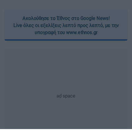
Ακολούθησε το Έθνος στο Google News!
Live όλες οι εξελίξεις λεπτό προς λεπτό, με την
υπογραφή του www.ethnos.gr