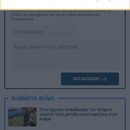
Τα σχολιά σας δημοσιεύονται άμεσα με δική σας ευθύνη. Το
ΕΘΝΟΣ θα παρεμβαίνει και τα προσβλητικά σχόλια θα
διαγράφονται
καταχώρηση
Διαβάστε ακόμη
Επιστήμονες ανακάλυψαν τον τέταρτο
γνωστό τύπο μεταδοτικού καρκίνου στον
κόσμο