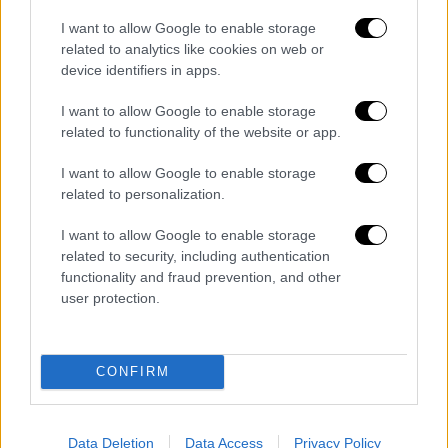
μπαρόκ στυλ
της εποχής του
βασιλιά
I want to allow Google to enable storage
Λουδοβίκου XIII
, ο μοναδικός αναπτήρας
related to analytics like cookies on web or
LOUIS XIII Fleur de Parme, όπως αναφέρει το
device identifiers in apps.
odditycentral
έχει σχεδιαστεί ως βασιλικό
I want to allow Google to enable storage
χρυσό στέμμα που κάθεται σε διακοσμητική
related to functionality of the website or app.
βάση.
Είναι κατασκευασμένος από 400
γραμμάρια ατόφιου χρυσού και
I want to allow Google to enable storage
related to personalization.
διακοσμημένος με 152 ζαφείρια συνολικού
βάρους 41 καρατίων.
I want to allow Google to enable storage
related to security, including authentication
Ο αναπτήρας LOUIS XIII Fleur de Parme, που
functionality and fraud prevention, and other
παρουσιάστηκε το
2013
, αναγνωρίστηκε
user protection.
σύντομα από το βιβλίο των ρεκόρ Γκίνες ως
ο ακριβότερος αναπτήρας του κόσμου, και
πουλιέται στην εντυπωσιακή τιμή των
CONFIRM
500.000 δολαρίων.
Data Deletion
Data Access
Privacy Policy