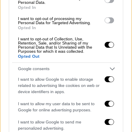
του γαλλικού πολιτισμού και της ιστορίας.
Personal Data.
Opted In
Η πριγκίπισσα Tania de Bourbon Parme
,
I want to opt-out of processing my
άμεση απόγονος του
Λουδοβίκου XIII
, αλλά
Personal Data for Targeted Advertising.
και διάσημη
σχεδιάστρια
, πέρασε έξι μήνες
Opted In
δουλεύοντας με μια ομάδα 80 τεχνιτών για
I want to opt-out of Collection, Use,
να δημιουργήσει ένα μοναδικό έργο τέχνης.
Retention, Sale, and/or Sharing of my
Personal Data that Is Unrelated with the
Purposes for which it was collected.
Opted Out
Google consents
I want to allow Google to enable storage
related to advertising like cookies on web or
video
device identifiers in apps.
I want to allow my user data to be sent to
Google for online advertising purposes.
I want to allow Google to send me
personalized advertising.
Εμπνευσμένος από το
αναγεννησιακό/