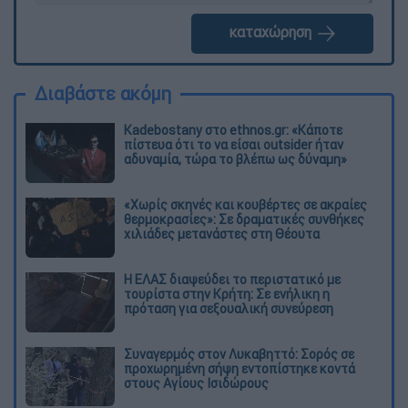
καταχώρηση
Διαβάστε ακόμη
Kadebostany στο ethnos.gr: «Κάποτε
πίστευα ότι το να είσαι outsider ήταν
αδυναμία, τώρα το βλέπω ως δύναμη»
«Χωρίς σκηνές και κουβέρτες σε ακραίες
θερμοκρασίες»: Σε δραματικές συνθήκες
χιλιάδες μετανάστες στη Θέουτα
Η ΕΛΑΣ διαψεύδει το περιστατικό με
τουρίστα στην Κρήτη: Σε ενήλικη η
πρόταση για σεξουαλική συνεύρεση
Συναγερμός στον Λυκαβηττό: Σορός σε
προχωρημένη σήψη εντοπίστηκε κοντά
στους Αγίους Ισιδώρους