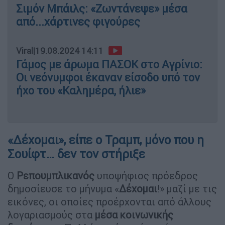
Σιμόν Μπάιλς: «Zωντάνεψε» μέσα
από...χάρτινες φιγούρες
Viral
|
19.08.2024 14:11
Γάμος με άρωμα ΠΑΣΟΚ στο Αγρίνιο:
Οι νεόνυμφοι έκαναν είσοδο υπό τον
ήχο του «Καλημέρα, ήλιε»
«Δέχομαι», είπε ο Τραμπ, μόνο που η
Σουίφτ… δεν τον στήριξε
Ο
Ρεπουμπλικανός
υποψήφιος πρόεδρος
δημοσίευσε το μήνυμα «
Δέχομαι
!» μαζί με τις
εικόνες, οι οποίες προέρχονται από άλλους
λογαριασμούς στα
μέσα κοινωνικής