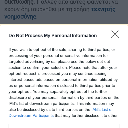
δικτύωσης
. Πολλές από αυτές φαίνεται να
έχουν δημιουργηθεί με τη χρήση
τεχνητής
νοημοσύνης
.
Do Not Process My Personal Information
If you wish to opt-out of the sale, sharing to third parties, or
processing of your personal or sensitive information for
video
targeted advertising by us, please use the below opt-out
section to confirm your selection. Please note that after your
opt-out request is processed you may continue seeing
interest-based ads based on personal information utilized by
us or personal information disclosed to third parties prior to
your opt-out. You may separately opt-out of the further
disclosure of your personal information by third parties on the
Η ανάρτηση προκάλεσε αντιδράσεις μεταξύ
IAB’s list of downstream participants. This information may
των θαυμαστών της Σουίφτ, γνωστών ως
also be disclosed by us to third parties on the
IAB’s List of
Swifties
, οι οποίοι κατηγόρησαν τον Τραμπ
Downstream Participants
that may further disclose it to other
για διασπορά παραπληροφόρησης.
third parties.