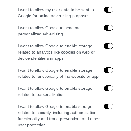
I want to allow my user data to be sent to
Τέιλορ Σούιφτ, Ντόναλντ Τραμπ
Google for online advertising purposes.
Η
τραγουδίστρια
δεν έχει υποστηρίξει
I want to allow Google to send me
personalized advertising.
κάποιον υποψήφιο στις εκλογές του 2024,
αλλά υποστήριξε τους Δημοκρατικούς το
I want to allow Google to enable storage
2020 και επέκρινε τον
Τραμπ
όσο ήταν
related to analytics like cookies on web or
πρόεδρος. Μία από τις φωτογραφίες που
device identifiers in apps.
μοιράστηκε ο
Τραμπ
απεικόνιζε
θαυμαστές
I want to allow Google to enable storage
της Σουίφτ
να φορούν μπλουζάκια που
related to functionality of the website or app.
έγραφαν: «
Swifties for Trump
».
I want to allow Google to enable storage
Η ανάρτηση φαινόταν να έχει την ένδειξη
related to personalization.
«σάτιρα» με έναν τίτλο που έγραφε: «Οι
I want to allow Google to enable storage
Swifties στρέφονται στον Τραμπ μετά την
related to security, including authentication
ματαίωση της συναυλίας της Τέιλορ Σουίφτ
functionality and fraud prevention, and other
από το ISIS ».
user protection.