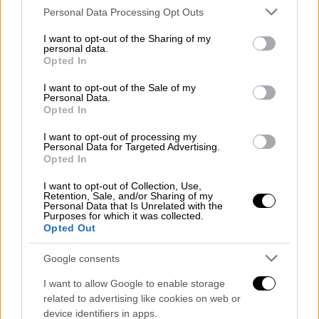
Please note that this website/app uses one or more Google
Personal Data Processing Opt Outs
services and may gather and store information including but
not limited to your visit or usage behaviour. You may click to
I want to opt-out of the Sharing of my
personal data.
grant or deny consent to Google and its third-party tags to
Opted In
use your data for below specified purposes in below Google
consent section.
I want to opt-out of the Sale of my
Personal Data.
Opted In
I want to opt-out of processing my
Personal Data for Targeted Advertising.
Opted In
I want to opt-out of Collection, Use,
Retention, Sale, and/or Sharing of my
Personal Data that Is Unrelated with the
Purposes for which it was collected.
Opted Out
Google consents
I want to allow Google to enable storage
related to advertising like cookies on web or
device identifiers in apps.