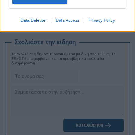
Data Deletion
Data Access
Privacy Policy
Πηγή: TikTok/dimitristsede
Τα σχολιά σας δημοσιεύονται άμεσα με δική σας ευθύνη. Το
ΕΘΝΟΣ θα παρεμβαίνει και τα προσβλητικά σχόλια θα
διαγράφονται
καταχώρηση