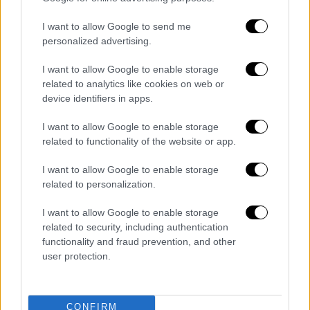
Για το ακριβότερο σουβλάκι της Μυκόνου,
I want to allow Google to send me
σημείωσε ότι είναι μεγαλύτερο, αλλά και πιο
personalized advertising.
ελαφρύ σε σχέση με το «φθηνιάρικο».
I want to allow Google to enable storage
related to analytics like cookies on web or
Στο τέλος, ανέφερε ότι προτίμησε το
device identifiers in apps.
φθηνότερο σουβλάκι, αν και του είναι
δύσκολο να αποδεχθεί ότι κάτι που κοστίζει
I want to allow Google to enable storage
related to functionality of the website or app.
5 ευρώ θεωρείται φθηνό.
I want to allow Google to enable storage
Δείτε το βίντεο
:
related to personalization.
I want to allow Google to enable storage
related to security, including authentication
functionality and fraud prevention, and other
user protection.
CONFIRM