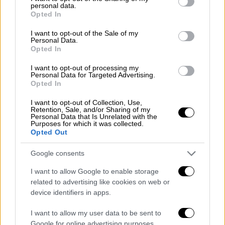
personal data.
ραντεβού μέσω «γραφείου» με
grant or deny consent to Google and its third-party tags to
Opted In
αγγελίες σε ιστοσελίδα
use your data for below specified purposes in below Google
consent section.
I want to opt-out of the Sale of my
Personal Data.
Opted In
I want to opt-out of processing my
Για την ιστορία, το πιο φθηνό κόστισε
5
Personal Data for Targeted Advertising.
ευρώ
, ενώ το πιο ακριβό
ξεπερνούσε τα 10
Opted In
ευρώ
. Ο TikToker dimitris tsedes έκανε τη
I want to opt-out of Collection, Use,
σύγκριση των δύο σουβλακίων
για να
Retention, Sale, and/or Sharing of my
Personal Data that Is Unrelated with the
αξιολογήσει ποιο αξίζει περισσότερο
,
ποιο
Purposes for which it was collected.
Opted Out
είναι μεγαλύτερο και ποιο είναι πιο νόστιμο
.
Google consents
Ξεκινώντας με το «φθηνό», ο TikToker
σχολίασε ότι ο γύρος ήταν εξαιρετικός, η
I want to allow Google to enable storage
πίτα φρέσκια και οι πατάτες καλοψημένες.
related to advertising like cookies on web or
device identifiers in apps.
«Μπορεί να είναι μικρό σε μέγεθος, αλλά
έχει πολλά υλικά μέσα και είναι
I want to allow my user data to be sent to
μπαμπάτσικο» είπε χαρακτηριστικά.
Google for online advertising purposes.