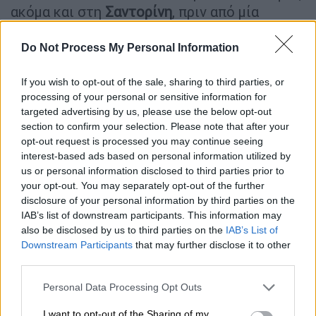
ακόμα και στη
Σαντορίνη
, πριν από μία
δεκαετία. Στα νησιά η κατάσταση είναι
ακόμα πιο επιβαρυντική, με έναν TikToker να
Do Not Process My Personal Information
κάνει σύγκριση μεταξύ του «φθηνότερου»
If you wish to opt-out of the sale, sharing to third parties, or
σουβλακιού της
Μυκόνου
και του
processing of your personal or sensitive information for
ακριβότερου.
targeted advertising by us, please use the below opt-out
section to confirm your selection. Please note that after your
opt-out request is processed you may continue seeing
ΔΙΑΒΑΣΤΕ ΕΠΙΣΗΣ
interest-based ads based on personal information utilized by
us or personal information disclosed to third parties prior to
Viral
|
24.08.2024 22:25
your opt-out. You may separately opt-out of the further
«Τα έχετε χαμένα στη Μύκονο;»:
disclosure of your personal information by third parties on the
Διάσημη Influencer ξεσπά για τις
IAB’s list of downstream participants. This information may
αστρονομικές χρεώσεις στο νησί
also be disclosed by us to third parties on the
IAB’s List of
Downstream Participants
that may further disclose it to other
third parties.
Ελλάδα
|
29.08.2024 16:20
Please note that this website/app uses one or more Google
Personal Data Processing Opt Outs
Κύκλωμα στη Μύκονο προωθούσε
services and may gather and store information including but
γυναίκες στην πορνεία: Έκλειναν
not limited to your visit or usage behaviour. You may click to
I want to opt-out of the Sharing of my