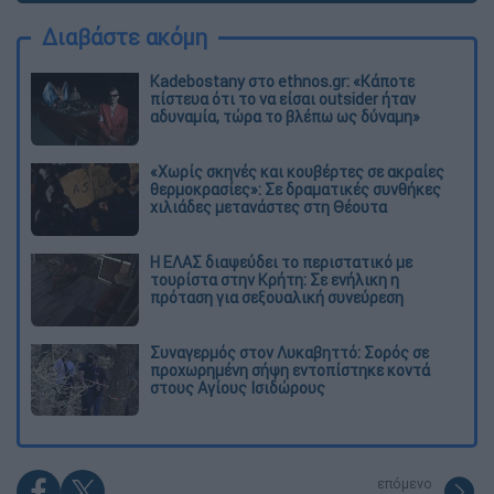
Διαβάστε ακόμη
Kadebostany στο ethnos.gr: «Κάποτε
πίστευα ότι το να είσαι outsider ήταν
αδυναμία, τώρα το βλέπω ως δύναμη»
«Χωρίς σκηνές και κουβέρτες σε ακραίες
θερμοκρασίες»: Σε δραματικές συνθήκες
χιλιάδες μετανάστες στη Θέουτα
Η ΕΛΑΣ διαψεύδει το περιστατικό με
τουρίστα στην Κρήτη: Σε ενήλικη η
πρόταση για σεξουαλική συνεύρεση
Συναγερμός στον Λυκαβηττό: Σορός σε
προχωρημένη σήψη εντοπίστηκε κοντά
στους Αγίους Ισιδώρους
επόμενο