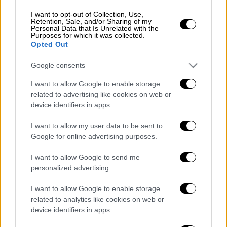
δεκάδες δημιουργούς του TikTok σε όλο τον
I want to opt-out of Collection, Use,
κόσμο να επιδεικνύουν πώς να φτιάξουν το
Retention, Sale, and/or Sharing of my
Personal Data that Is Unrelated with the
ασυνήθιστο ρόφημα αναμειγνύοντας...
Purposes for which it was collected.
Opted Out
φρέσκα κρεμμυδάκια σε έναν απλό παγωμένο
latte.
Google consents
Ο περίεργος συνδυασμός εμφανίστηκε για
I want to allow Google to enable storage
πρώτη φορά στην
Κίνα
.
related to advertising like cookies on web or
device identifiers in apps.
Δείτε πως φτιάχνεται
I want to allow my user data to be sent to
Google for online advertising purposes.
Σε ένα βίντεο του
TikTok
που δημοσιεύτηκε
τον Μάιο, ένας Αυστραλός δημιουργός
I want to allow Google to send me
περιεχομένου και λάτρης του καφέ, ο
personalized advertising.
@goldenbrown.coffee, δείχνει πώς να
I want to allow Google to enable storage
φτιάχνει έναν onion latte από το μηδέν, το
related to analytics like cookies on web or
οποίο από τότε έχει προβληθεί πάνω από
device identifiers in apps.
ένα εκατομμύριο φορές.