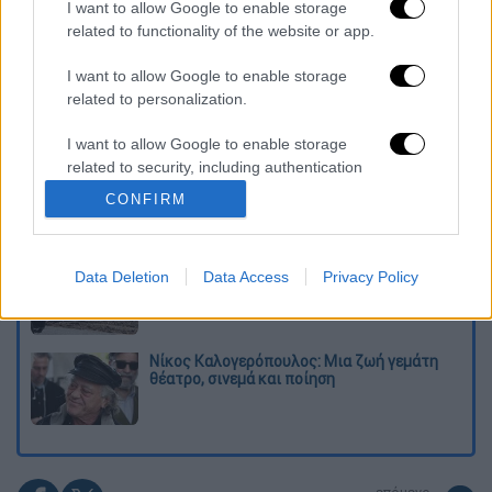
I want to allow Google to enable storage
related to functionality of the website or app.
Διαβάστε ακόμη
I want to allow Google to enable storage
Το φθινοπωρινό σχέδιο Ανδρουλάκη: Η
related to personalization.
αντεπίθεση του ΠΑΣΟΚ από την κοινωνία
έως τη ΔΕΘ
I want to allow Google to enable storage
related to security, including authentication
Η παγίδα του Ορμούζ για τον Τραμπ και το
functionality and fraud prevention, and other
επικίνδυνο στοίχημα της Τεχεράνης - Ποιος
CONFIRM
user protection.
θα λυγίσει πρώτος
Συναγερμός και σήμερα: Στο «κόκκινο»
Data Deletion
Data Access
Privacy Policy
Αττική και 6 περιφέρειες λόγω καύσωνα -
Αυξημένες περιπολίες και drones
Νίκος Καλογερόπουλος: Μια ζωή γεμάτη
θέατρο, σινεμά και ποίηση