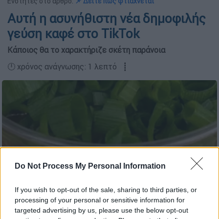
Ενότητες στο άρθρο:
📌 Δείτε πως φτιάχνεται
Αυτή η ασυνήθιστη νέα δημοφιλής
γεύση καφέ στο TikTok
Κάποιος θα το χαρακτήριζε σκέτη παράνοια
🕛 χρόνος ανάγνωσης: 1 λεπτό ┋
Do Not Process My Personal Information
If you wish to opt-out of the sale, sharing to third parties, or
processing of your personal or sensitive information for
targeted advertising by us, please use the below opt-out
Onion Latte/Τiktok