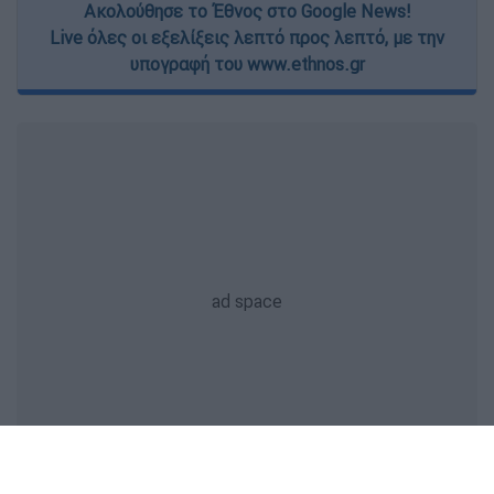
Ακολούθησε το Έθνος στο Google News!
Live όλες οι εξελίξεις λεπτό προς λεπτό, με την
υπογραφή του www.ethnos.gr