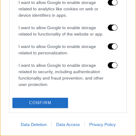
I want to allow Google to enable storage
related to analytics like cookies on web or
device identifiers in apps.
I want to allow Google to enable storage
related to functionality of the website or app.
I want to allow Google to enable storage
related to personalization.
νύφη
φαίνεται να βγαίνει μέσα από τον
I want to allow Google to enable storage
related to security, including authentication
κόσμο
άναυδη
.
functionality and fraud prevention, and other
user protection.
Διαβάστε ακόμη
Συνελήφθησαν δύο μέλη μαφίας στο
CONFIRM
Παλαιό Φάληρο - Οι εκβιασμοί, οι
ξυλοδαρμοί και τα προσωνύμια «πίτμπουλ»
και «μπουλντόγκ»
Βίντεο-σοκ από το μακελειό σε σχολείο
Data Deletion
Data Access
Privacy Policy
στην Ταϊλάνδη: Η στιγμή που ο 14χρονος
ανοίγει πυρ - Στους 9 ανέβηκαν οι νεκροί