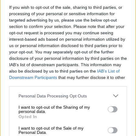
Προσθέστε το ΕΘΝΟΣ στη Google
If you wish to opt-out of the sale, sharing to third parties, or
processing of your personal or sensitive information for
Μια
εντυπωσιακή πρόταση γάμου έ
γινε στη
targeted advertising by us, please use the below opt-out
Θεσσαλονίκη
με νταλίκες και πλήθος κόσμου
section to confirm your selection. Please note that after your
opt-out request is processed you may continue seeing
έξω από
εμπορικό κέντρο
της πόλης.
interest-based ads based on personal information utilized by
us or personal information disclosed to third parties prior to
ΔΙΑΒΑΣΤΕ ΕΠΙΣΗΣ
your opt-out. You may separately opt-out of the further
disclosure of your personal information by third parties on the
IAB’s list of downstream participants. This information may
Πολιτική
|
12.03.2025 15:02
also be disclosed by us to third parties on the
IAB’s List of
Μητσοτάκης: Κάθε κυβέρνηση
Downstream Participants
that may further disclose it to other
κρίνεται όχι από τις προθέσεις της
third parties.
αλλά από τα αποτελέσματά της
Please note that this website/app uses one or more Google
Personal Data Processing Opt Outs
services and may gather and store information including but
Αθλητισμός
|
12.03.2025 14:52
not limited to your visit or usage behaviour. You may click to
I want to opt-out of the Sharing of my
personal data.
grant or deny consent to Google and its third-party tags to
«Έτσι πέθανε ο Μαραντόνα»: Ο
Opted In
use your data for below specified purposes in below Google
εισαγγελέας έδειξε σοκαριστική
consent section.
I want to opt-out of the Sale of my
φωτογραφία στη δίκη
Personal Data.