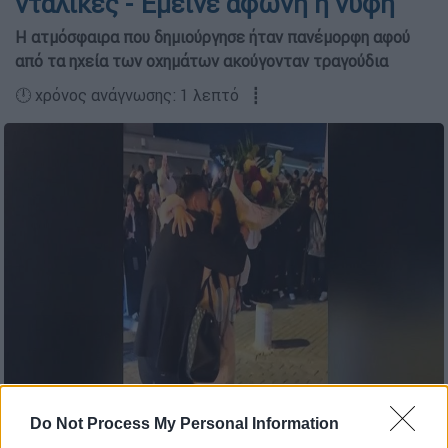
νταλίκες - Έμεινε άφωνη η νύφη
Η ατμόσφαιρα που δημιούργησε ήταν πανέμορφη αφού
από τα ηχεία των οχημάτων ακούγονταν τραγούδια
🕛 χρόνος ανάγνωσης: 1 λεπτό ┋
Do Not Process My Personal Information