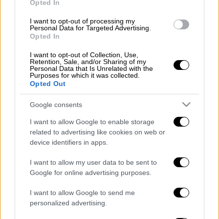
Opted In
I want to opt-out of processing my
Personal Data for Targeted Advertising.
Opted In
Μέσα από ένα βίντεο του
ΣΚΑΪ
, φαίνεται ο
γαμπρός να έχει κατεβεί από την νταλίκα
I want to opt-out of Collection, Use,
Retention, Sale, and/or Sharing of my
κρατώντας
στα χέρια του μια ανθοδέσμη με
Personal Data that Is Unrelated with the
Purposes for which it was collected.
τους φίλους του να έχουν ένα πανό που
Opted Out
γράφει «
θες να με παντρευτείς»
.
Google consents
Η ατμόσφαιρα που
δημιούργησε
ήταν
I want to allow Google to enable storage
πανέμορφη αφού από τα ηχεία των οχημάτων
related to advertising like cookies on web or
ακούγονταν
τραγούδια
και πλήθος κόσμου
device identifiers in apps.
είχε μαζευτεί τριγύρω, ο οποίος σταμάτησε
για να δει την
ξεχωριστή
αυτή πρόταση
I want to allow my user data to be sent to
Google for online advertising purposes.
γάμου.
I want to allow Google to send me
Η
personalized advertising.