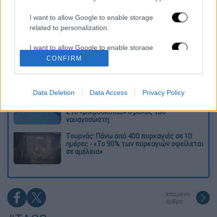
O στρατηγός ήταν σχιζοφρενής, εμμονικός,
I want to allow Google to enable storage
πλησίαζε τα 75 όταν τον αντάμωσε η δόξα –
related to personalization.
Εκείνος που άλλαξε την πορεία της
Ιστορίας!
I want to allow Google to enable storage
Ελισάβετ Κωνσταντινίδου στο ethnos.gr:
related to security, including authentication
CONFIRM
«Κάθε πόλεμος είναι ένας εμφύλιος, όλοι
functionality and fraud prevention, and other
είμαστε αδέλφια»
user protection.
Data Deletion
Data Access
Privacy Policy
Στον εισαγγελέα ο ιδιοκτήτης του beach
bar για τον θάνατο του 4χρονου στην Πάρο -
Στο «μικροσκόπιο» ο ρόλος του
ναυαγοσώστη
Τουρνάς: Πάνω από 400 πυρκαγιές σε 10
ημέρες - «Το 90% των πυρκαγιών οφείλεται
σε αμέλεια»
επόμενο
άρθρο