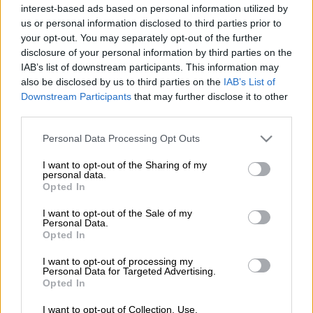
Προσθέστε το ΕΘΝΟΣ στη Google
interest-based ads based on personal information utilized by
us or personal information disclosed to third parties prior to
Ένα απρόβλεπτο περιστατικό σημειώθηκε
your opt-out. You may separately opt-out of the further
disclosure of your personal information by third parties on the
ανοιχτά των ακτών της
Υεμένης
, όταν ένα
IAB’s list of downstream participants. This information may
πλοίο που μετέφερε χιλιάδες πρόβατα
also be disclosed by us to third parties on the
IAB’s List of
προσάραξε στον
Κόλπο του Άντεν,
λόγω
Downstream Participants
that may further disclose it to other
κινδύνου βύθισης.
third parties.
Please note that this website/app uses one or more Google
Personal Data Processing Opt Outs
Στο βίντεο καταγράφονται κάτοικοι της
services and may gather and store information including but
Υεμένης να προσπαθούν με κάθε τρόπο να
not limited to your visit or usage behaviour. You may click to
I want to opt-out of the Sharing of my
personal data.
σώσουν εκατοντάδες πρόβατα από τα νερά
grant or deny consent to Google and its third-party tags to
Opted In
της Ερυθράς Θάλασσας, έπειτα από την
use your data for below specified purposes in below Google
consent section.
προσάραξη ενός εμπορικού σκάφους στα
I want to opt-out of the Sale of my
Personal Data.
ανοικτά του Ras Al-Ara, στην επαρχία Lahj.
Opted In
Δείτε το βίντεο
I want to opt-out of processing my
Personal Data for Targeted Advertising.
Opted In
I want to opt-out of Collection, Use,