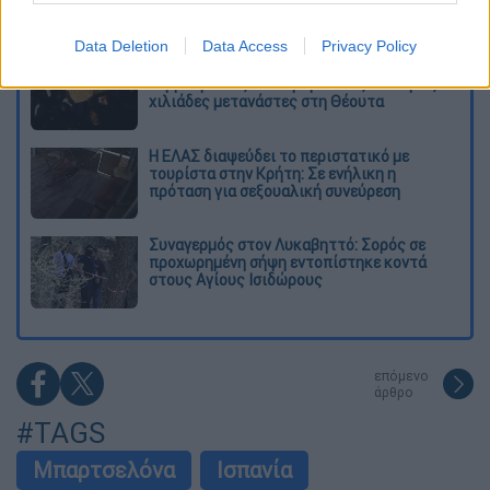
αδυναμία, τώρα το βλέπω ως δύναμη»
Data Deletion
Data Access
Privacy Policy
«Χωρίς σκηνές και κουβέρτες σε ακραίες
θερμοκρασίες»: Σε δραματικές συνθήκες
χιλιάδες μετανάστες στη Θέουτα
Η ΕΛΑΣ διαψεύδει το περιστατικό με
τουρίστα στην Κρήτη: Σε ενήλικη η
πρόταση για σεξουαλική συνεύρεση
Συναγερμός στον Λυκαβηττό: Σορός σε
προχωρημένη σήψη εντοπίστηκε κοντά
στους Αγίους Ισιδώρους
επόμενο
άρθρο
#TAGS
Μπαρτσελόνα
Ισπανία