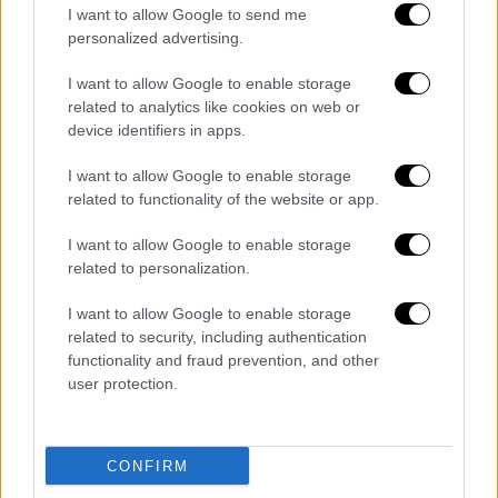
pic.twitter.com/mKSBSfmhhg
I want to allow Google to send me
personalized advertising.
— george (@StokeyyG2)
May 15,
2025
I want to allow Google to enable storage
related to analytics like cookies on web or
Hans Flick does not want to
device identifiers in apps.
celebrate the championship in front
I want to allow Google to enable storage
of his opponent.
related to functionality of the website or app.
He has endless respect for Espanyol
I want to allow Google to enable storage
related to personalization.
players and
fans
https://t.co/9qnwo3g30u
I want to allow Google to enable storage
related to security, including authentication
— Goals Xtra (@GoalsXtra)
May 15,
functionality and fraud prevention, and other
2025
user protection.
Διαβάστε ακόμη
CONFIRM
Kadebostany στο ethnos.gr: «Κάποτε
πίστευα ότι το να είσαι outsider ήταν