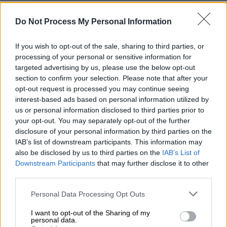
Προσθέστε το ΕΘΝΟΣ στη Google
Do Not Process My Personal Information
Η
Μπαρτσελόνα
κατέκτησε το πρωτάθλημα
If you wish to opt-out of the sale, sharing to third parties, or
στην Ισπανία και μάλιστα το έκανε μέσα στην
processing of your personal or sensitive information for
έδρα της
Εσπανιόλ
, με τις δύο ομάδες της
targeted advertising by us, please use the below opt-out
Βαρκελώνης
να έχουν τεράστια έχθρα.
section to confirm your selection. Please note that after your
opt-out request is processed you may continue seeing
interest-based ads based on personal information utilized by
ΔΙΑΒΑΣΤΕ ΕΠΙΣΗΣ
us or personal information disclosed to third parties prior to
your opt-out. You may separately opt-out of the further
Αθλητισμός
|
16.05.2025 00:30
disclosure of your personal information by third parties on the
Νίκη επί της Εσπανιόλ και
IAB’s list of downstream participants. This information may
also be disclosed by us to third parties on the
IAB’s List of
πρωταθλήτρια Ισπανίας η
Downstream Participants
that may further disclose it to other
Μπαρτσελόνα με υπογραφή του
third parties.
αρτίστα Γιαμάλ!
Please note that this website/app uses one or more Google
Personal Data Processing Opt Outs
services and may gather and store information including but
not limited to your visit or usage behaviour. You may click to
I want to opt-out of the Sharing of my
personal data.
grant or deny consent to Google and its third-party tags to