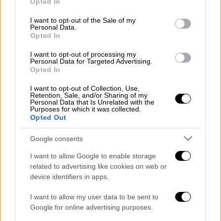
Opted In
Οι παίκτες των «
μπλαουγκράνα
» με το
use your data for below specified purposes in below Google
σφύριγμα της λήξης άρχισαν να πανηγυρίζουν
consent section.
I want to opt-out of the Sale of my
Personal Data.
και τότε η
Εσπανιόλ
βρήκε μια λύση από τα...
Opted In
παλιά για να σταματήσει... αυτό το θέαμα. Οι
άνθρωποι της ομάδας ενεργοποίησαν το
I want to opt-out of processing my
Personal Data for Targeted Advertising.
αυτόματο πότισμα, με αποτέλεσμα οι
Opted In
ποδοσφαιριστές των φιλοξενούμενων να
I want to opt-out of Collection, Use,
γίνουν μούσκεμα.
Retention, Sale, and/or Sharing of my
Personal Data that Is Unrelated with the
Purposes for which it was collected.
Σημειώνεται ότι ο προπονητής της
Opted Out
Μπαρτσελόνα
,
Χάνσι Φλικ
δεν πανηγύρισε,
Google consents
πιθανότατα σε ένδειξη σεβασμού.
I want to allow Google to enable storage
related to advertising like cookies on web or
Espanyol turned on their sprinklers to
device identifiers in apps.
prevent their rivals and Champions
Barcelona from celebrating their
I want to allow my user data to be sent to
Google for online advertising purposes.
league win 🤣🤣🤣