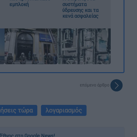
εμπλοκή
συστήματα
ύδρευσης και τα
κενά ασφαλείας
επόμενο άρθρο
δήσεις τώρα
λογαριασμός
Έθνος στο Google News!