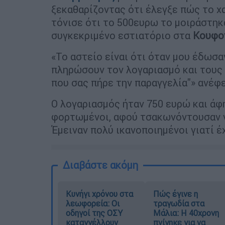
ξεκαθαρίζοντας ότι έλεγξε πώς το χ
τόνισε ότι το 500ευρω το μοιράστηκ
συγκεκριμένο εστιατόριο στα
Κουφο
«Το αστείο είναι ότι όταν μου έδωσα
πληρώσουν τον λογαριασμό και τους 
που σας πήρε την παραγγελία''» ανέφ
Ο λογαριασμός ήταν 750 ευρώ και άφ
φορτωμένοι, αφού τσακωνόντουσαν γ
Έμειναν πολύ ικανοποιημένοι γιατί έ
Διαβάστε ακόμη
Κυνήγι χρόνου στα
Πώς έγινε η
λεωφορεία: Οι
τραγωδία στα
οδηγοί της ΟΣΥ
Μάλια: Η 40χρονη
καταγγέλλουν
πνίγηκε για να