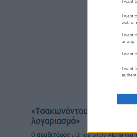
I want 
I want t
web or d
I want t
or app.
I want t
I want t
authenti
«Τσακωνόντουσαν για το πο
λογαριασμό»
Ο
σερβιτόρος
μίλησε στον Alpha για