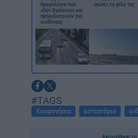
δρομολόγια που
σώσει τη φίλη της
«δεν βγαίνουν» και
προειδοποιούν για
κινδύνους
#TAGS
Κουφονήσια
εστιατόριο
ει
Ακολούθησε το 