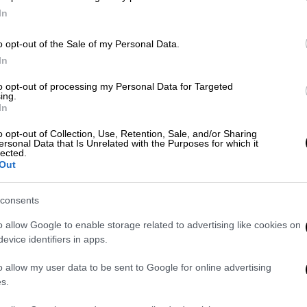
In
ι»: Συγκέντρωση αλληλεγγύης υπέρ
o opt-out of the Sale of my Personal Data.
In
to opt-out of processing my Personal Data for Targeted
ing.
In
ριστημένοι πελάτες από το μαγαζί, ανέβασε
α των 500 ευρώ στο χέρι και είπε: «Λοιπόν
o opt-out of Collection, Use, Retention, Sale, and/or Sharing
ersonal Data that Is Unrelated with the Purposes for which it
ει ξαναγίνει ποτέ όσα χρόνια δουλεύω
lected.
Out
όμων και να αφήσει 500 ευρώ τυχερά.
ι, δεν θα κοιμηθώ σήμερα. Δεν υπάρχει
consents
λα τα παιδιά που δουλεύουμε εδώ, μετά από
ιστούμε», είπε ο
Γιώργος
στο βίντεο.
o allow Google to enable storage related to advertising like cookies on
evice identifiers in apps.
o allow my user data to be sent to Google for online advertising
s.