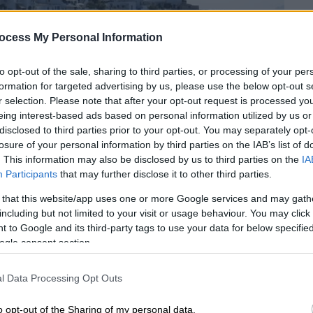
ocess My Personal Information
to opt-out of the sale, sharing to third parties, or processing of your per
formation for targeted advertising by us, please use the below opt-out s
r selection. Please note that after your opt-out request is processed y
eing interest-based ads based on personal information utilized by us or
disclosed to third parties prior to your opt-out. You may separately opt-
losure of your personal information by third parties on the IAB’s list of
. This information may also be disclosed by us to third parties on the
IA
Participants
that may further disclose it to other third parties.
 το ΕΘΝΟΣ στη Google
 that this website/app uses one or more Google services and may gath
including but not limited to your visit or usage behaviour. You may click 
 to Google and its third-party tags to use your data for below specifi
ιτόρος
στα
Κουφονήσια
όταν μια παρέα που
ogle consent section.
ώρημα
500€!
l Data Processing Opt Outs
o opt-out of the Sharing of my personal data.