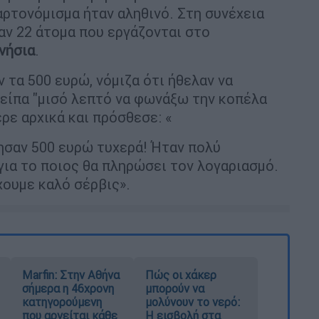
αρτονόμισμα ήταν αληθινό. Στη συνέχεια
αν 22 άτομα που εργάζονται στο
νήσια
.
ν τα 500 ευρώ, νόμιζα ότι ήθελαν να
είπα ''μισό λεπτό να φωνάξω την κοπέλα
ερε αρχικά και πρόσθεσε: «
ησαν 500 ευρώ τυχερά! Ήταν πολύ
ια το ποιος θα πληρώσει τον λογαριασμό.
χουμε καλό σέρβις».
Marfin: Στην Αθήνα
Πώς οι χάκερ
σήμερα η 46χρονη
μπορούν να
κατηγορούμενη
μολύνουν το νερό:
που αρνείται κάθε
Η εισβολή στα