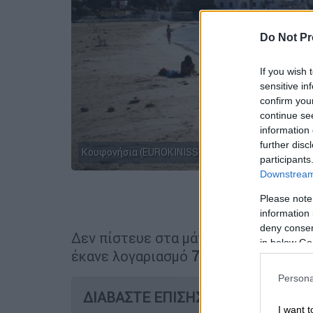
Do Not Pr
If you wish 
sensitive in
confirm you
continue se
information 
further disc
Κουφονήσια (EUROKINISSI)
participants
Downstream 
Προσθέστε
Please note
information 
deny consent
Δεν πίστευε στα μάτια του ένας
σερβ
in below Go
έκανε λογαριασμό
750€
άφησε φιλοδ
Persona
ΔΙΑΒΑΣΤΕ ΕΠΙΣΗΣ
I want t