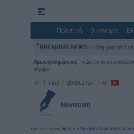
Πολιτική
Οικονομία
Ελ
τη 6 Αυγούστου
BREAKING NEWS:
Η μάχη για τα Στενά του 
Πρωινή ενημέρωση:
➔ Δείτε τα πρωτοσέλι
σήμερα
┋
Viral
┋
20.09.2025 17:49
Newsroom
Ενότητες στο άρθρο:
📌 «Τσακωνόντουσαν για το ποι