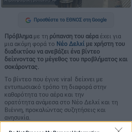
Ατμοσφαιρική ρύπανση/ ΑP
Προσθέστε το ΕΘΝΟΣ στη Google
Πρόβλημα
με τη
ρύπανση του αέρα
έχει για
μια ακόμη φορά το
Νέο Δελχί
με χρήστη του
διαδικτύου να ανεβάζει ένα βίντεο
δείχνοντας το μέγεθος του προβλήματος και
σοκάροντας.
Το βίντεο που έγινε viral δείχνει με
εντυπωσιακό τρόπο τη διαφορά στην
καθαρότητα του αέρα και την
ορατότητα ανάμεσα στο Νέο Δελχί και τη
Βιέννη, προκαλώντας συζητήσεις και
ανησυχία.