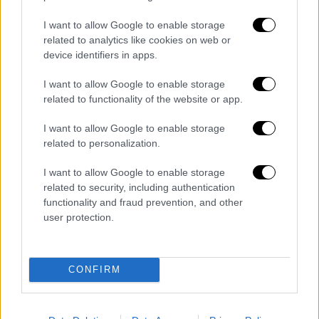
χειμερινούς μήνες, όταν οι καιρικές
συνθήκες εγκλωβίζουν τη ρύπανση κοντά
I want to allow Google to enable storage
στο έδαφος.
related to analytics like cookies on web or
device identifiers in apps.
«Κανείς δεν φταίει εκτός από εμάς
τους ίδιους»
I want to allow Google to enable storage
related to functionality of the website or app.
Το βίντεο του Αρόρα έχει ξεπεράσει τα
4
I want to allow Google to enable storage
εκατομμύρια προβολές
και έχει προκαλέσει
related to personalization.
έντονες συζητήσεις
.
I want to allow Google to enable storage
Κάποιοι χρήστες σχολίασαν: «Κανείς δεν
related to security, including authentication
φταίει εκτός από εμάς τους ίδιους».
functionality and fraud prevention, and other
user protection.
Ωστόσο, αρκετοί
επέκριναν τη σύγκριση
,
σημειώνοντας ότι
οι δύο πόλεις είναι
εντελώς διαφορετικές
. Παρά τις
CONFIRM
αντιρρήσεις, το βίντεο ανέδειξε το
τεράστιο περιβαλλοντικό χάσμα των δυο