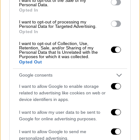
I want to opt-out of the Sale of my
Personal Data.
Opted In
View this post on Instagram
I want to opt-out of processing my
Personal Data for Targeted Advertising.
Opted In
I want to opt-out of Collection, Use,
Retention, Sale, and/or Sharing of my
Personal Data that Is Unrelated with the
Purposes for which it was collected.
Opted Out
Google consents
Η
Βιέννη
είναι διεθνώς γνωστή για την
εξαιρετική ποιότητα του αέρα της
,
I want to allow Google to enable storage
related to advertising like cookies on web or
αποτέλεσμα
αυστηρών περιβαλλοντικών
device identifiers in apps.
πολιτικών
και
χαμηλών εκπομπών ρύπων
.
I want to allow my user data to be sent to
Αντίθετα, το Νέο Δελχί παλεύει κάθε χρόνο
Google for online advertising purposes.
με
εκτοξευμένα επίπεδα AQI
,
πυκνό νέφος
και
χαμηλή ορατότητα
, ειδικά κατά τους
I want to allow Google to send me
personalized advertising.