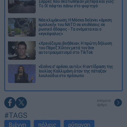
Σέρρες που σκοτώθηκαν μητέρα και γιος:
Το ΙΧ πέφτει πάνω στο φορτηγό
Νέα κλιμάκωση: Η Μόσχα δείχνει «άμεση
εμπλοκή» του ΝΑΤΟ σε επιθέσεις σε
ρωσικό έδαφος - Τα ονόματα και ο
«εγκέφαλος»
«Χρειάζομαι βοήθεια»: Η πρώτη δήλωση
του Πέρεζ Χίλτον μετά τον live
αυτοτραυματισμό στο TikTok
«Εσένα σ’ αρέσει αυτό;»: Η αντίδραση της
Ιουλίας Καλλιμάνη όταν της πέταξαν
λουλούδια στο πρόσωπο
επόμενο
άρθρο
#TAGS
Βιέννη
πόλεις
ρύπανση