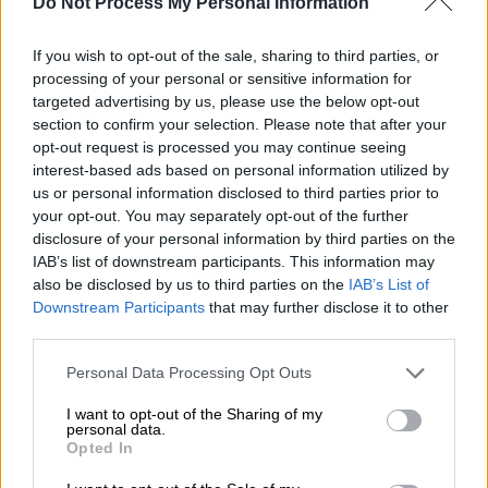
Do Not Process My Personal Information
ΔΙΑΒΑΣΤΕ ΕΠΙΣΗΣ
Viral
|
06.11.2025 04:00
If you wish to opt-out of the sale, sharing to third parties, or
processing of your personal or sensitive information for
Viral βίντεο της Γκίλφοιλ να
targeted advertising by us, please use the below opt-out
μαγειρεύει κοτόπουλο για τον πρώην
section to confirm your selection. Please note that after your
σύντροφό της
opt-out request is processed you may continue seeing
interest-based ads based on personal information utilized by
us or personal information disclosed to third parties prior to
your opt-out. You may separately opt-out of the further
disclosure of your personal information by third parties on the
IAB’s list of downstream participants. This information may
also be disclosed by us to third parties on the
IAB’s List of
Downstream Participants
that may further disclose it to other
third parties.
Please note that this website/app uses one or more Google
Personal Data Processing Opt Outs
services and may gather and store information including but
not limited to your visit or usage behaviour. You may click to
I want to opt-out of the Sharing of my
personal data.
grant or deny consent to Google and its third-party tags to
Opted In
use your data for below specified purposes in below Google
consent section.