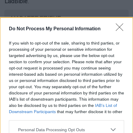
LadBible
.
ΔΙΑΒΑΣΤΕ ΕΠΙΣΗΣ
Do Not Process My Personal Information
Viral
|
08.01.2026 12:50
Πρόβατα μπούκαραν σε σούπερ
If you wish to opt-out of the sale, sharing to third parties, or
μάρκετ, βέλαξαν, τα έσπασαν και πριν
processing of your personal or sensitive information for
φύγουν έκαναν και την... ανάγκη τους
targeted advertising by us, please use the below opt-out
section to confirm your selection. Please note that after your
opt-out request is processed you may continue seeing
interest-based ads based on personal information utilized by
us or personal information disclosed to third parties prior to
«Είχα κάνει μαθήματα για έναν χρόνο στο
your opt-out. You may separately opt-out of the further
Λύκειο, αλλά τίποτα σπουδαίο. Τα απολύτως
disclosure of your personal information by third parties on the
απαραίτητα, ήξερα απλώς να μετράω και μια
IAB’s list of downstream participants. This information may
also be disclosed by us to third parties on the
IAB’s List of
δυο βασικές φράσεις».
Downstream Participants
that may further disclose it to other
third parties.
Ο 33χρονος Αμερικανός με βάση τη Γιούτα,
δεν θυμάται καθόλου να μιλά ισπανικά στο
Please note that this website/app uses one or more Google
Personal Data Processing Opt Outs