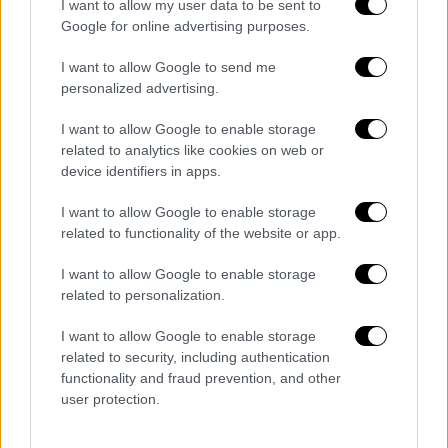
1907. Λέγεται Σύνδρομο Ξένης Γλώσσας
I want to allow my user data to be sent to
Google for online advertising purposes.
(Foreign Language Syndrome) και μπορεί να
προκληθεί από μια σειρά από παράγοντες,
I want to allow Google to send me
συμπεριλαμβανομένων όγκων στον
personalized advertising.
εγκέφαλο, τραυματισμών στο κεφάλι,
I want to allow Google to enable storage
έντονου στρες, όπως επίσης και της γενικής
related to analytics like cookies on web or
αναισθησίας.
device identifiers in apps.
Το περίεργο με τον Στίβεν είναι ότι
δεν του
I want to allow Google to enable storage
έχει συμβεί μία φορά να ξυπνήσει από
related to functionality of the website or app.
αναισθησία και να μιλά σε άλλη γλώσσα
.
I want to allow Google to enable storage
related to personalization.
Σε διάστημα μίας δεκαετίας, έχει υποβληθεί
σε διάφορες χειρουργικές επεμβάσεις και
I want to allow Google to enable storage
κάθε φορά που επανακτά τις αισθήσεις του
related to security, including authentication
και μια νοσοκόμα τον ρωτά «πώς
functionality and fraud prevention, and other
user protection.
αισθάνεστε», ξεκινά να μιλά άπταιστα
ισπανικά.