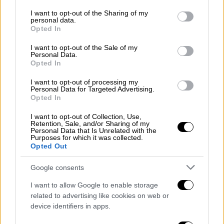
νοσοκομείο. Το μόνο που ξέρει είναι ότι
services and may gather and store information including but
not limited to your visit or usage behaviour. You may click to
I want to opt-out of the Sharing of my
όταν οι νοσοκόμες του ζητούσαν να τους
personal data.
grant or deny consent to Google and its third-party tags to
μιλήσει, αντί για αγγλικά, ξεκινούσε τα... por
Opted In
use your data for below specified purposes in below Google
favor, λέγοντας για περίπου 20 λεπτά
consent section.
I want to opt-out of the Sale of my
ολόκληρες προτάσεις, πριν τελικά
Personal Data.
Opted In
επανέλθει στα φυσιολογικά και τη μητρική
του γλώσσα.
Θυμάται μάλιστα όλα όσα τους
I want to opt-out of processing my
Personal Data for Targeted Advertising.
είπε... αλλά στα αγγλικά παρότι από το
Opted In
στόμα του οι λέξεις έβγαιναν σε άλλη
I want to opt-out of Collection, Use,
γλώσσα.
Retention, Sale, and/or Sharing of my
Personal Data that Is Unrelated with the
Purposes for which it was collected.
Το πολύ σπάνιο σύνδρομο
Opted Out
Ο δικηγόρος και πατέρας τριών παιδιών
Google consents
έμαθε τελικά τι του συμβαίνει.
Διαγνώστηκε
I want to allow Google to enable storage
με μια πάρα πολύ σπάνια ασθένεια με μόλις
related to advertising like cookies on web or
100 καταγεγραμμένα περιστατικά σε όλο τον
device identifiers in apps.
κόσμο από όταν πρωτοανακαλύφθηκε, το