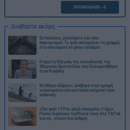
καταχώρηση
Διαβάστε ακόμη
Εκτελέσεις, συλλήψεις και νέοι
περιορισμοί: Το Ιράν σκληραίνει τη γραμμή
στο εσωτερικό εν μέσω πολέμου
Η πρώτη δήλωση της οικογένειας της
38χρονης Βρετανίδας που δολοφονήθηκε
στην Κυψέλη
Ντύθηκε «Χάρος», ανέβηκε στην οροφή
νοσοκομείου και κοιτούσε επίμονα τους
ασθενείς
«Όχι γκέι 17 Pro, αλλά σπασμένο 11άρι»:
Ρώσοι διαλύουν τα iPhone τους στο TikTok
για να... γίνουν πιο άνδρες