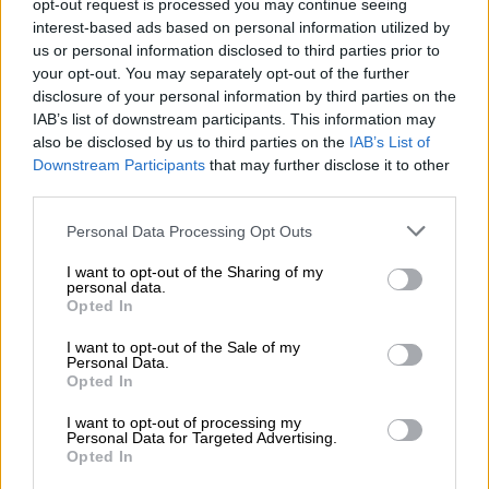
opt-out request is processed you may continue seeing
δόντια υποψήφιας και η αντίδρασή
interest-based ads based on personal information utilized by
της
us or personal information disclosed to third parties prior to
your opt-out. You may separately opt-out of the further
disclosure of your personal information by third parties on the
IAB’s list of downstream participants. This information may
also be disclosed by us to third parties on the
IAB’s List of
Ο Ντόιλ βρισκόταν στον αέρα για το pre-
Downstream Participants
that may further disclose it to other
game όταν κάλεσε τον έτερο παρουσιαστή
third parties.
Λίαμ ΜακΝτέβιτ, να σουτάρει την ώρα που
Please note that this website/app uses one or more Google
κοντά στο τέρμα, οι παίκτες της Λέστερ
Personal Data Processing Opt Outs
services and may gather and store information including but
έκαναν την προθέρμανσή τους.
not limited to your visit or usage behaviour. You may click to
I want to opt-out of the Sharing of my
personal data.
grant or deny consent to Google and its third-party tags to
Ο ΜακΝτέβιτ αστόχησε, η μπάλα έσκασε
Opted In
use your data for below specified purposes in below Google
δίπλα στους αθλητές και προς το μέρος
consent section.
I want to opt-out of the Sale of my
τους άρχισε να κινείται ελαφρώς αγριεμένος
Personal Data.
Opted In
ο προπονητής της ομάδας, Τζεφ Πάρλινγκ
. Ο
Ντόιλ όχι μόνο δεν είχε αντιληφθεί τις
I want to opt-out of processing my
Personal Data for Targeted Advertising.
απειλητικές διαθέσεις του, αλλά είχε όρεξη
Opted In
και για αστεία, ρωτώντας τον στον αέρα «θα