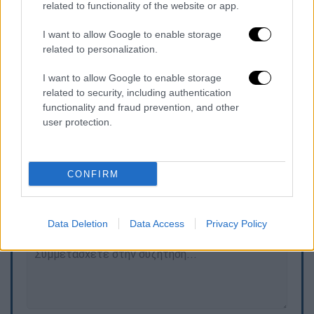
related to functionality of the website or app.
Μετά το τέλος του ματς και με δεδομένο
ότι η ομάδα του επικράτησε, ο Πάρλινγκ είπε
I want to allow Google to enable storage
ότι ο παρουσιαστής του ζήτησε συγγνώμη
related to personalization.
γιατί έκανε κάτι για το οποίο δεν είχε
I want to allow Google to enable storage
ζητήσει άδεια από κανέναν στην ομάδα και
related to security, including authentication
το γήπεδο.
functionality and fraud prevention, and other
user protection.
Τα σχολιά σας δημοσιεύονται άμεσα με δική σας ευθύνη. Το
CONFIRM
ΕΘΝΟΣ θα παρεμβαίνει και τα προσβλητικά σχόλια θα
διαγράφονται
Data Deletion
Data Access
Privacy Policy