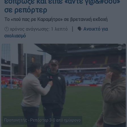
έσπρωξε και είπε «άντε γ@&#σου»
σε ρεπόρτερ
Το «πού πας ρε Καραμήτρο» σε βρετανική εκδοχή
🕛 χρόνος ανάγνωσης: 1 λεπτό ┋ 🗣️
Ανοικτό για
σχολιασμό
Προπονητής - Ρεπόρτερ 3-0 από ημίχρονο