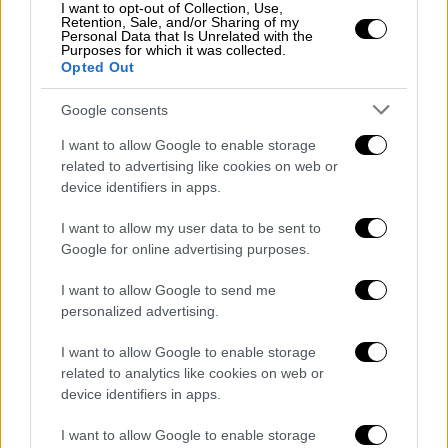
I want to opt-out of Collection, Use,
τον έπαιρνες στην ομάδα σου»,
Retention, Sale, and/or Sharing of my
Personal Data that Is Unrelated with the
αναφερόμενος στον συνάδελφό του.
Purposes for which it was collected.
Opted Out
This lads first day on TNT rugby…
Google consents
I want to allow Google to enable storage
Big Geoff Parling wasn’t impressed…
related to advertising like cookies on web or
device identifiers in apps.
Valuable lesson learnt;
I want to allow my user data to be sent to
Don’t mess with the warm up…
Google for online advertising purposes.
pic.twitter.com/89sFyaCBDa
I want to allow Google to send me
— Enge Gray (@Enge21)
March 28,
personalized advertising.
2026
I want to allow Google to enable storage
Ήταν τότε που εισέπραξε ένα σπρώξιμο και
related to analytics like cookies on web or
device identifiers in apps.
ένα γεμάτο «άντε γ@&#σου» και μπήκε λίγο
απότομα στη θέση του.
I want to allow Google to enable storage