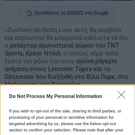
Προσθέστε το ΕΘΝΟΣ στη Google
«Ζωντανή σύνδεση είναι αυτή, θα συμβούν
και απρόοπτα» θα μπορούσε κάλλιστα να πει
ο
ρεπόρτερ αγωνιστικού χώρου του TNT
Sports, Κρεγκ Ντόιλ
, ο οποίος πήρε πολύ
ζεστά τον ρόλο του στον
αγώνα ράγκμπι
ανάμεσα στους Leicester Tigers και το
Gloucester που διεξήχθη στο Βίλα Παρκ, στο
Μπέρμιγχαμ της
Βρετανίας
.
Do Not Process My Personal Information
ΔΙΑΒΑΣΤΕ ΕΠΙΣΗΣ
If you wish to opt-out of the sale, sharing to third parties, or
Viral
|
27.03.2026 23:05
processing of your personal or sensitive information for
Miss Grand Thailand 2026: Η αμήχανη
targeted advertising by us, please use the below opt-out
στιγμή που πέφτουν τα ψεύτικα
section to confirm your selection. Please note that after your