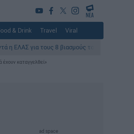
ood & Drink
Travel
Viral
ΑΣ για τους 8 βιασμούς τουριστριών - «Μόνο 3 π
ά έχουν καταγγελθεί»