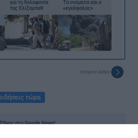
για τη δολοφονία
Τα ονόματα και ο
της Ελίζαμπεθ
«εγκέφαλος»
επόμενο άρθρο
ειδήσεις τώρα
Έθνος στο Google News!
 λεπτό, με την υπογραφή του www.ethnos.gr