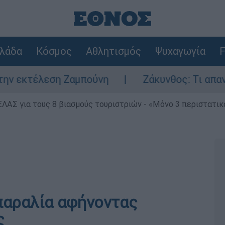
λάδα
Κόσμος
Αθλητισμός
Ψυχαγωγία
F
έλεση Ζαμπούνη
Ζάκυνθος: Τι απαντά η ΕΛ
ΕΛΑΣ για τους 8 βιασμούς τουριστριών - «Μόνο 3 περιστατικ
παραλία αφήνοντας
ς