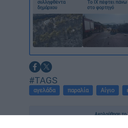
συλληφθέντα
Το ΙΧ πέφτει πάνω
δημάρχου
στο φορτηγό
#TAGS
αγελάδα
παραλία
Αίγιο
Ακολούθησε το 
Live όλες οι εξελίξεις λεπτό προς