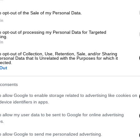
την καταδίκη του: «Ξεκάθαρα νιώθω
o opt-out of the Sale of my Personal Data.
In
to opt-out of processing my Personal Data for Targeted
ing.
In
ονία ο θάνατος του 44χρονου - Ποιοι
o opt-out of Collection, Use, Retention, Sale, and/or Sharing
ersonal Data that Is Unrelated with the Purposes for which it
lected.
Out
consents
δα έκανε την βόλτα της
, έχοντας διαφύγει
o allow Google to enable storage related to advertising like cookies on
evice identifiers in apps.
οθανατίστηκε και σίγουρα θα γίνει viral….
ε από κοντινό κτήμα.
o allow my user data to be sent to Google for online advertising
s.
to allow Google to send me personalized advertising.