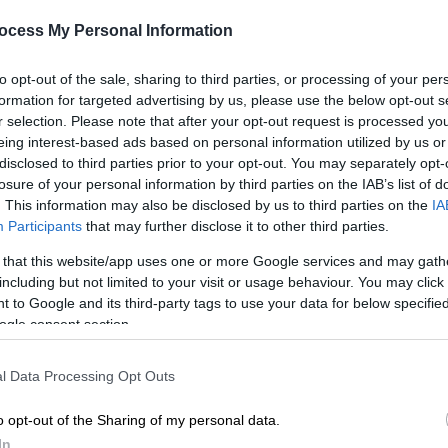
ocess My Personal Information
to opt-out of the sale, sharing to third parties, or processing of your per
formation for targeted advertising by us, please use the below opt-out s
r selection. Please note that after your opt-out request is processed y
θαμώνες (patrapress.gr)
eing interest-based ads based on personal information utilized by us or
disclosed to third parties prior to your opt-out. You may separately opt-
losure of your personal information by third parties on the IAB’s list of
. This information may also be disclosed by us to third parties on the
IA
 το ΕΘΝΟΣ στη Google
Participants
that may further disclose it to other third parties.
είδε το φως της δημοσιότητας
από την
 that this website/app uses one or more Google services and may gath
including but not limited to your visit or usage behaviour. You may click 
ο
.
 to Google and its third-party tags to use your data for below specifi
ogle consent section.
ν άφωνοι όταν είδαν
μια...
αγελάδα
να
l Data Processing Opt Outs
o opt-out of the Sharing of my personal data.
In