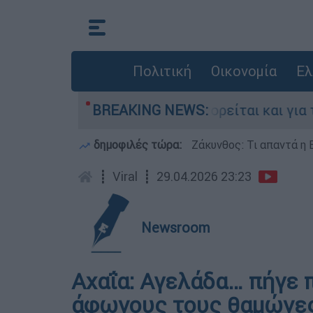
Πολιτική
Οικονομία
Ελ
ες στην Ελλάδα - Κατηγορείται και για την εκτ
BREAKING NEWS:
δημοφιλές τώρα:
Ζάκυνθος: Τι απαντά η 
┋
Viral
┋
29.04.2026 23:23
Newsroom
Αχαΐα: Αγελάδα… πήγε 
άφωνους τους θαμώνε