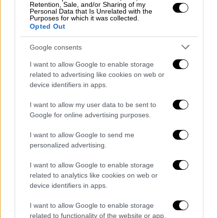
Retention, Sale, and/or Sharing of my
ερευνητικής ομάδας
Personal Data that Is Unrelated with the
Purposes for which it was collected.
Opted Out
«Μιας και είναι αρκετοί που ανησυχούν για
την τύχη του λευκού κουταβιού που κινείται
Google consents
εδώ και αρκετές ημέρες μαζί με τη
I want to allow Google to enable storage
συγκεκριμένη αγέλη λύκων, να τους
related to advertising like cookies on web or
ενημερώσουμε ότι μέχρι στιγμής φαίνεται
device identifiers in apps.
να περνάει μια χαρά και, προς το παρόν
I want to allow my user data to be sent to
τουλάχιστον, δεν δείχνει καμία διάθεση να
Google for online advertising purposes.
αποχωριστεί τους νέους του συντρόφους.
Στο βίντεο που σας ετοιμάσαμε βλέπουμε
I want to allow Google to send me
personalized advertising.
κάτι που προσωπικά μας έχει εντυπωσιάσει
ιδιαίτερα!!!
I want to allow Google to enable storage
related to analytics like cookies on web or
Νωρίς το ξημέρωμα, το κουτάβι ακολουθεί
device identifiers in apps.
τη θηλυκιά του αναπαραγωγικού ζευγαριού
σε ένα σημείο με νερό, περίπου 450 μέτρα
I want to allow Google to enable storage
related to functionality of the website or app.