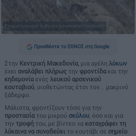
Στιγμιότυπο από το βίντεο (screenshot/facebook)
Προσθέστε το ΕΘΝΟΣ στη Google
Στην
Κεντρική Μακεδονία
, μια αγέλη
λύκων
έχει
αναλάβει πλήρως
την
φροντίδα
και την
κηδεμονία
ενός
λευκού αρσενικού
κουταβιού
, υιοθετώντας έτσι τον... μακρινό
ξάδερφο.
Μάλιστα, φροντίζουν τόσο για την
προστασία
του μικρού
σκύλου
, όσο και για
την
τροφή
του, με βίντεο να
καταγράφει τη
λύκαινα να συνοδεύει
το κουτάβι σε
σημείο