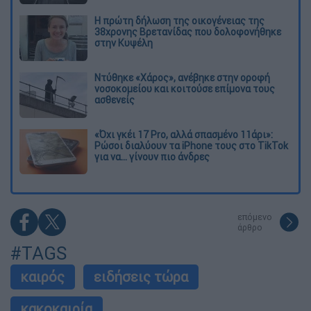
Η πρώτη δήλωση της οικογένειας της
38χρονης Βρετανίδας που δολοφονήθηκε
στην Κυψέλη
Ντύθηκε «Χάρος», ανέβηκε στην οροφή
νοσοκομείου και κοιτούσε επίμονα τους
ασθενείς
«Όχι γκέι 17 Pro, αλλά σπασμένο 11άρι»:
Ρώσοι διαλύουν τα iPhone τους στο TikTok
για να... γίνουν πιο άνδρες
επόμενο
άρθρο
#TAGS
καιρός
ειδήσεις τώρα
κακοκαιρία