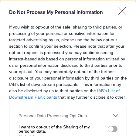
κεντρική Μακεδονία, η Θεσσαλία,
οι Κυκλάδες, η Εύβοια και οι Σποράδες.
Do Not Process My Personal Information
Από αύριο αυτά τα φαινόμενα θα
If you wish to opt-out of the sale, sharing to third parties, or
«χτυπήσουν» στο Βόρειο Αιγαίο, την Αν.
processing of your personal or sensitive information for
Μακεδονία και Θράκη αλλά και τα νησιά του
targeted advertising by us, please use the below opt-out
section to confirm your selection. Please note that after your
ανατολικού Αιγαίου. Προσοχή συνιστά
opt-out request is processed you may continue seeing
στην Αττική από σήμερα το βράδυ έως αύριο
interest-based ads based on personal information utilized by
το πρωί όπου τα φαινόμενα θα είναι και πιο
us or personal information disclosed to third parties prior to
έντονα και από το βράδυ έντονα φαινόμενα
your opt-out. You may separately opt-out of the further
θα είναι από
disclosure of your personal information by third parties on the
IAB’s list of downstream participants. This information may
Έκτακτο δελτίο από την ΕΜΥ
also be disclosed by us to third parties on the
IAB’s List of
Downstream Participants
that may further disclose it to other
third parties.
Η ΕΜΥ προχώρησε σήμερα σε
επικαιροποίηση του έκτακτου δελτίου
Please note that this website/app uses one or more Google
Personal Data Processing Opt Outs
επιδείνωσης του καιρού.
services and may gather and store information including but
not limited to your visit or usage behaviour. You may click to
I want to opt-out of the Sharing of my
personal data.
Σύμφωνα με αυτό, σύστημα κακοκαιρίας με
grant or deny consent to Google and its third-party tags to