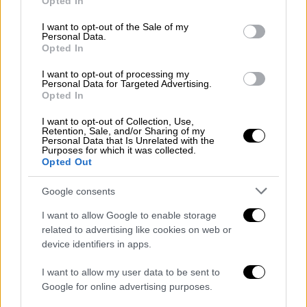
Opted In
use your data for below specified purposes in below Google
την ονομασία «ARIEL», που οφείλεται σε
consent section.
I want to opt-out of the Sale of my
βαρομετρικό χαμηλό που βρίσκεται νότια
Personal Data.
της Ιταλίας και κινείται αργά ανατολικά
Opted In
βορειοανατολικά, προκαλεί επιδείνωση του
I want to opt-out of processing my
καιρού, με κύρια χαρακτηριστικά τα μεγάλα
Personal Data for Targeted Advertising.
Opted In
ύψη βροχής, τις μεγάλες ραγδαιότητες
βροχόπτωσης, τη μεγάλη συχνότητα
I want to opt-out of Collection, Use,
Retention, Sale, and/or Sharing of my
κεραυνών στα θαλάσσια-παραθαλάσσια
Personal Data that Is Unrelated with the
Purposes for which it was collected.
τμήματα και τους θυελλώδεις ανέμους 7 με
Opted Out
8 μποφόρ. Η κακοκαιρία θα διαρκέσει έως
και τις βραδινές ώρες της Πέμπτης (1/12).
Google consents
I want to allow Google to enable storage
Σημειώνεται ότι τα φαινόμενα την Τετάρτη
related to advertising like cookies on web or
(30-11) θα είναι κατά τόπους ιδιαίτερα
device identifiers in apps.
ισχυρά στην κεντρική Μακεδονία (κυρίως
νομούς Πιερίας και Χαλκιδικής) και στα
I want to allow my user data to be sent to
Google for online advertising purposes.
βορειοανατολικά τμήματα της Θεσσαλίας.