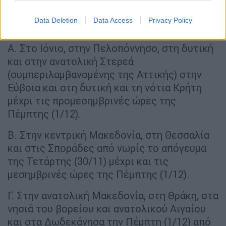
Πιο αναλυτικά, ισχυρές βροχές και
Data Deletion
Data Access
Privacy Policy
καταιγίδες θα εκδηλώνονται:
Α. Στο Ιόνιο, στην Πελοπόννησο, στη δυτική
και στην ανατολική Στερεά
(συμπεριλαμβανομένης της Αττικής) στην
Εύβοια και στη δυτική και τη νότια Κρήτη
μέχρι τις προμεσημβρινές ώρες της
Πέμπτης (1/12).
Β. Στην κεντρική Μακεδονία, στη Θεσσαλία
και στις Σποράδες από νωρίς το απόγευμα
της Τετάρτης (30/11) μέχρι και τις
μεσημβρινές ώρες της Πέμπτης (1/12).
Γ. Στην ανατολική Μακεδονία, στη Θράκη, στα
νησιά του βορείου και ανατολικού Αιγαίου
και στα Δωδεκάνησα την Πέμπτη (1/12) από