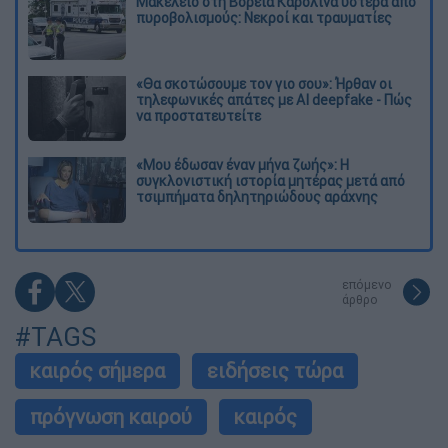
Μακελειό στη Βόρεια Καρολίνα ύστερα από
πυροβολισμούς: Νεκροί και τραυματίες
«Θα σκοτώσουμε τον γιο σου»: Ήρθαν οι
τηλεφωνικές απάτες με AI deepfake - Πώς
να προστατευτείτε
«Μου έδωσαν έναν μήνα ζωής»: Η
συγκλονιστική ιστορία μητέρας μετά από
τσιμπήματα δηλητηριώδους αράχνης
επόμενο
άρθρο
#TAGS
καιρός σήμερα
ειδήσεις τώρα
πρόγνωση καιρού
καιρός