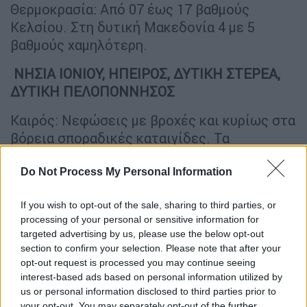
Θερμοκρασία: Από 07 έως 17 βαθμούς
Κελσίου. Στη δυτική Μακεδονία 4 με 5
βαθμούς χαμηλότερη.
ΝΗΣΙΑ ΙΟΝΙΟΥ, ΗΠΕΙΡΟΣ, ΔΥΤΙΚΗ ΣΤΕΡΕΑ,
ΔΥΤΙΚΗ ΠΕΛΟΠΟΝΝΗΣΟΣ
Καιρός: Νεφώσεις με βροχές και κυρίως στα
βόρεια σποραδικές καταιγίδες. Τα
φαινόμενα στην Ήπειρο πιθανώς να είναι
κατά διαστήματα ισχυρά. Λίγα χιόνια θα
Do Not Process My Personal Information
πέσουν στα ορεινά της Ηπείρου.
If you wish to opt-out of the sale, sharing to third parties, or
Ανεμοι: Νότιοι νοτιοδυτικοί 5 με 7 και στο
processing of your personal or sensitive information for
targeted advertising by us, please use the below opt-out
Ιόνιο βαθμιαία τοπικά 8 μποφόρ.
section to confirm your selection. Please note that after your
opt-out request is processed you may continue seeing
Θερμοκρασία: Από 08 έως 20 βαθμούς
interest-based ads based on personal information utilized by
Κελσίου. Στο εσωτερικό της Ηπείρου 5 με 6
us or personal information disclosed to third parties prior to
βαθμούς χαμηλότερη.
your opt-out. You may separately opt-out of the further