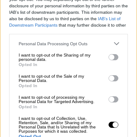
disclosure of your personal information by third parties on the
ΘΕΣΣΑΛΙΑ, ΑΝΑΤΟΛΙΚΗ ΣΤΕΡΕΑ,
IAB’s list of downstream participants. This information may
ΑΝΑΤΟΛΙΚΗ ΠΕΛΟΠΟΝΝΗΣΟΣ
also be disclosed by us to third parties on the
IAB’s List of
Downstream Participants
that may further disclose it to other
Καιρός: Λίγες νεφώσεις παροδικά
third parties.
αυξημένες, με πρόσκαιρες τοπικές βροχές
Please note that this website/app uses one or more Google
Personal Data Processing Opt Outs
κυρίως στη δυτική Θεσσαλία, την κεντρική
services and may gather and store information including but
Στερεά και τη νότια Πελοπόννησο.
not limited to your visit or usage behaviour. You may click to
I want to opt-out of the Sharing of my
personal data.
grant or deny consent to Google and its third-party tags to
Opted In
Ανεμοι: Νότιοι νοτιοδυτικοί 5 με 7 και στα
use your data for below specified purposes in below Google
consent section.
νότια βαθμιαία τοπικά 8 μποφόρ.
I want to opt-out of the Sale of my
Personal Data.
Opted In
Θερμοκρασία: Από 07 έως 20 βαθμούς
Κελσίου.
I want to opt-out of processing my
Personal Data for Targeted Advertising.
Opted In
ΚΥΚΛΑΔΕΣ, ΚΡΗΤΗ
I want to opt-out of Collection, Use,
Retention, Sale, and/or Sharing of my
Personal Data that Is Unrelated with the
Purposes for which it was collected.
Opted Out