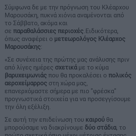
Σύμφωνα δε με την πρόγνωση του Κλέαρχου
Μαρουσάκη, πυκνά χιόνια αναμένονται από
το Σάββατο, ακόμα και
σε
παραθαλάσσιες
περιοχές
.Ειδικότερα,
όπως αναφέρει ο
μετεωρολόγος Κλέαρχος
Μαρουσάκης
:
«Σε συνέχεια της πρώτης μας ανάλυσης πριν
από λίγες ημέρες
σχετικά
με το κύμα
βαρυχειμωνιάς
που θα προκαλέσει ο
πολικός
αεροχείμαρρος
στη χώρα μας,
επανερχόμαστε σήμερα με πιο "φρέσκα"
προγνωστικά στοιχεία για να προσεγγίσουμε
την όλη εξέλιξη.
Σε αυτή την επιδείνωση του
καιρού
θα
μπορούσαμε να διακρίνουμε
δύο
στάδια
, το
πρώτο σχετικά ήπιο μέχρι μέτριας έντασης