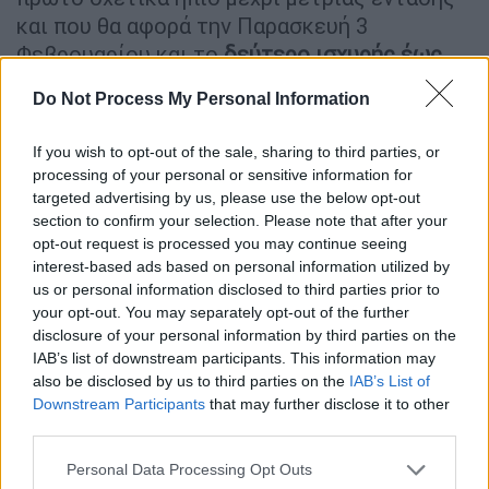
και που θα αφορά την Παρασκευή 3
Φεβρουαρίου και το
δεύτερο ισχυρής έως
πολύ ισχυρής έντασης
ικανό να φέρει και
Do Not Process My Personal Information
προβλήματα και που αφορά το διάστημα
μεσημέρι απόγευμα Σαββάτου 4
If you wish to opt-out of the sale, sharing to third parties, or
Φεβρουαρίου μέχρι και τη Δευτέρα με Τρίτη
processing of your personal or sensitive information for
6-7 Φεβρουαρίου
όπου τα προγνωστικά
targeted advertising by us, please use the below opt-out
θέλουν
πυκνές
χιονοπτώσεις
ακόμη και σε
section to confirm your selection. Please note that after your
opt-out request is processed you may continue seeing
θαλάσσιες παραθαλάσσιες περιοχές της
interest-based ads based on personal information utilized by
ανατολικής και νότιας χώρας».
us or personal information disclosed to third parties prior to
your opt-out. You may separately opt-out of the further
Τα δύο στάδια της κακοκαιρίας
disclosure of your personal information by third parties on the
IAB’s list of downstream participants. This information may
ΣΤΑΔΙΟ 1
also be disclosed by us to third parties on the
IAB’s List of
Downstream Participants
that may further disclose it to other
Όπως επισημαίνουμε στον πρώτο μας χάρτη
third parties.
(μαύρο βέλος)
ψυχρή αέρια μάζα από τα
Please note that this website/app uses one or more Google
Personal Data Processing Opt Outs
βόρεια Βαλκάνια
αναμένεται καθώς θα
services and may gather and store information including but