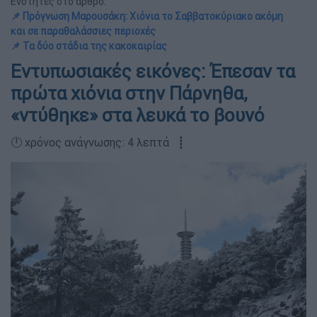
Ενότητες στο άρθρο:
📌 Πρόγνωση Μαρουσάκη: Χιόνια το Σαββατοκύριακο ακόμη
και σε παραθαλάσσιες περιοχές
📌 Τα δύο στάδια της κακοκαιρίας
Εντυπωσιακές εικόνες: Έπεσαν τα
πρώτα χιόνια στην Πάρνηθα,
«ντύθηκε» στα λευκά το βουνό
🕛 χρόνος ανάγνωσης: 4 λεπτά ┋