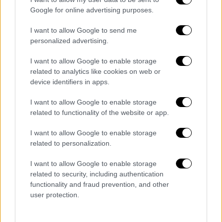
Google for online advertising purposes.
στις περισσότερες περιοχές ο καιρός θα
έχει βελτιωθεί με το κρύο όμως έντονο.
I want to allow Google to send me
personalized advertising.
ΣΤΑΔΙΟ 2
I want to allow Google to enable storage
Αυτό το αναμένουμε κοντά στο
μεσημέρι
του
related to analytics like cookies on web or
Σαββάτου
με μια αρκετά
οργανωμένη
και
device identifiers in apps.
σαφώς πιο έντονη
επιδείνωση
του καιρού.
I want to allow Google to enable storage
Αιτία αυτής της επιδείνωσης όπως
related to functionality of the website or app.
μπορούμε να δούμε στον
δεύτερο
χάρτη μας
με το
μαύρο
βέλος
ο σχηματισμός ενός νέου
I want to allow Google to enable storage
βαρομετρικού
χαμηλού
όπου σε αντίθεση με
related to personalization.
το πρώτο
στάδιο
υποστηρίζεται από πολύ
I want to allow Google to enable storage
πιο
ψυχρή
αέρια
μάζα (μπλε αποχρώσεις) και
related to security, including authentication
σε συνδυασμό με τα νερά του Αιγαίου θα
functionality and fraud prevention, and other
δώσει "πλούσια" και συνάμα επικίνδυνα
user protection.
φαινόμενα
σε αρκετές περιοχές.