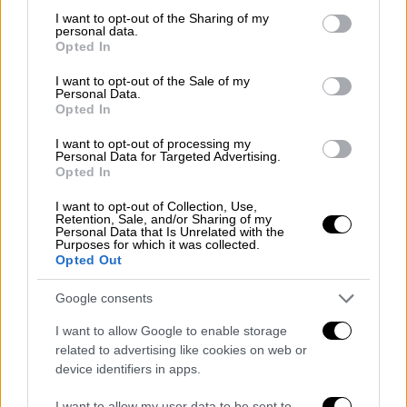
κινηθεί
νοτιότερα
να σχηματίσει
not limited to your visit or usage behaviour. You may click to
I want to opt-out of the Sharing of my
personal data.
βαρομετρικό
χαμηλό
το οποίο θα διασχίσει
grant or deny consent to Google and its third-party tags to
Opted In
use your data for below specified purposes in below Google
σχετικά γρήγορα τη χώρα μας από βορρά
consent section.
I want to opt-out of the Sale of my
προς νότο την Παρασκευή προκαλώντας
Personal Data.
επιδείνωση στον καιρό μικρής
γενικά
Opted In
διάρκειας
και έως
μέτριας
γενικά έντασης
.
I want to opt-out of processing my
Personal Data for Targeted Advertising.
Έτσι λοιπόν μέσα στην Παρασκευή σε
Opted In
αρκετές περιοχές θα
συναντήσουμε
I want to opt-out of Collection, Use,
σύντομες
βροχοπτώσεις
ενώ
χιόνια
θα
Retention, Sale, and/or Sharing of my
Personal Data that Is Unrelated with the
πέσουν και χαμηλά στα κεντρικά και βόρεια
Purposes for which it was collected.
Opted Out
Τμήματα.
Καταιγίδες
θα εκδηλωθούν
μέσα
στο Αιγαίο
με τον
βορειοδυτικό
άνεμο
όμως
Google consents
να λειτουργεί ως
νεφοδιαλύτης
και να
I want to allow Google to enable storage
περιορίζει σχετικά γρήγορα τα ποσά
related to advertising like cookies on web or
υγρασίας στην ατμόσφαιρα, γι αυτό και λέμε
device identifiers in apps.
ότι αυτή η επιδείνωση του καιρού δεν θα
κρατήσει για πολύ κι έτσι μέχρι το βράδυ
I want to allow my user data to be sent to