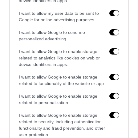
device identifiers in apps.
τόπους στη δυτική Στερεά.
I want to allow my user data to be sent to
β) μέχρι το απόγευμα στην κεντρική και
Google for online advertising purposes.
την ανατολική Μακεδονία.
I want to allow Google to send me
ΟΛΕΣ ΟΙ ΕΙΔΗΣΕΙΣ
personalized advertising.
Σουδάν: Σφοδρές μάχες και
I want to allow Google to enable storage
βομβαρδισμοί στη χώρα - Δύο Έλληνες
related to analytics like cookies on web or
τραυματίστηκαν από ρουκέτα - Στους 56
device identifiers in apps.
οι νεκροί
I want to allow Google to enable storage
Πού γιορτάζουν το Πάσχα οι πολιτικοί
related to functionality of the website or app.
αρχηγοί - Οι ευχές και τα μηνύματά τους
για την Ανάσταση
I want to allow Google to enable storage
related to personalization.
Χρήσιμες οδηγίες του ΕΟΔΥ για το
πασχαλινό τραπέζι - Τι πρέπει να
I want to allow Google to enable storage
προσέξουμε με τα αυγά και το κρέας
related to security, including authentication
Απίστευτο περιστατικό στις ΗΠΑ:
functionality and fraud prevention, and other
user protection.
Αστυνομικοί χτύπησαν λάθος πόρτα και