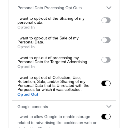
Δευτέρας (17-04-2023) με ισχυρές βροχές
Please note that this website/app uses one or more Google
Personal Data Processing Opt Outs
services and may gather and store information including but
και καταιγίδες, που θα συνοδεύονται
not limited to your visit or usage behaviour. You may click to
I want to opt-out of the Sharing of my
πρόσκαιρα από ενισχυμένους ανέμους και
personal data.
grant or deny consent to Google and its third-party tags to
Opted In
πιθανώς χαλαζοπτώσεις.
use your data for below specified purposes in below Google
consent section.
I want to opt-out of the Sale of my
Πιο αναλυτικά ισχυρές βροχές και
Personal Data.
Opted In
καταιγίδες προβλέπονται:
I want to opt-out of processing my
Σήμερα Κυριακή (16-04-2023)
Personal Data for Targeted Advertising.
Opted In
Από τις απογευματινές ώρες στο Ιόνιο, στην
I want to opt-out of Collection, Use,
Ήπειρο και τη δυτική Στερεά. Τη νύχτα τα
Retention, Sale, and/or Sharing of my
Personal Data that Is Unrelated with the
φαινόμενα στην Ήπειρο και τη δυτική
Purposes for which it was collected.
Opted Out
Στερεά θα εξασθενήσουν.
Google consents
Αύριο Δευτέρα (17-04-2023)
I want to allow Google to enable storage
α) μέχρι τις μεσημβρινές ώρες στο
related to advertising like cookies on web or
Ιόνιο, στη δυτική Πελοπόννησο και κατά