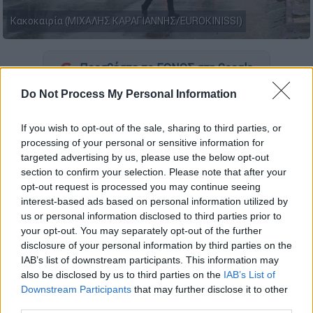
Κακοκαιρία (ΜΙΧΑΛΗΣ ΚΑΡΑΓΙΑΝΝΗΣ/EUROKINISSI)
Προσθέστε το ΕΘΝΟΣ στη Google
Do Not Process My Personal Information
Κυριακή του Πάσχα
με
κακοκαιρία
αναμένεται η φετινή, καθώς
If you wish to opt-out of the sale, sharing to third parties, or
η
ΕΜΥ
εξέδωσε
έκτακτο δελτίο
processing of your personal or sensitive information for
targeted advertising by us, please use the below opt-out
επιδείνωσης καιρού
το οποίο προειδοποιεί
section to confirm your selection. Please note that after your
για
έντονα φαινόμενα
από σήμερα το
opt-out request is processed you may continue seeing
απόγευμα έως και αύριο Δευτέρα του
Πάσχα
.
interest-based ads based on personal information utilized by
us or personal information disclosed to third parties prior to
Το έκτακτο δελτίο της ΕΜΥ
your opt-out. You may separately opt-out of the further
disclosure of your personal information by third parties on the
Επιδείνωση προβλέπεται να παρουσιάσει ο
IAB’s list of downstream participants. This information may
καιρός
στη δυτική και κατά τόπους στη
also be disclosed by us to third parties on the
IAB’s List of
Downstream Participants
that may further disclose it to other
βόρεια χώρα από σήμερα Κυριακή (16-04-
third parties.
2023) έως και τις απογευματινές ώρες της