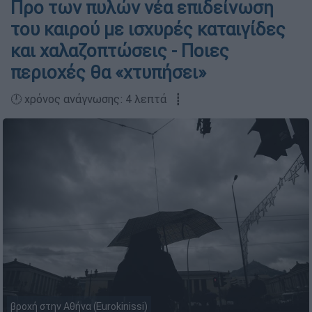
Προ των πυλών νέα επιδείνωση
του καιρού με ισχυρές καταιγίδες
και χαλαζοπτώσεις - Ποιες
περιοχές θα «χτυπήσει»
🕛 χρόνος ανάγνωσης: 4 λεπτά ┋
βροχή στην Αθήνα (Eurokinissi)