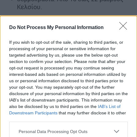
Κελσίου.
ΘΕΣΣΑΛΟΝΙΚΗ
Do Not Process My Personal Information
Καιρός: Νεφώσεις με τοπικές βροχές
από το βράδυ.
If you wish to opt-out of the sale, sharing to third parties, or
Άνεμοι: Ανατολικοί νοτιοανατολικοί 3
processing of your personal or sensitive information for
με 4 μποφόρ.
targeted advertising by us, please use the below opt-out
section to confirm your selection. Please note that after your
Θερμοκρασία: Από 11 έως 21 βαθμούς
opt-out request is processed you may continue seeing
Κελσίου.
interest-based ads based on personal information utilized by
us or personal information disclosed to third parties prior to
ΜΑΚΕΔΟΝΙΑ, ΘΡΑΚΗ
your opt-out. You may separately opt-out of the further
disclosure of your personal information by third parties on the
Καιρός: Στη δυτική και την κεντρική
IAB’s list of downstream participants. This information may
Μακεδονία αυξημένες νεφώσεις με
also be disclosed by us to third parties on the
IAB’s List of
τοπικές βροχές από το μεσημέρι. Στην
Downstream Participants
that may further disclose it to other
third parties.
ανατολική Μακεδονία και τη Θράκη
αραιές νεφώσεις.
Please note that this website/app uses one or more Google
Personal Data Processing Opt Outs
services and may gather and store information including but