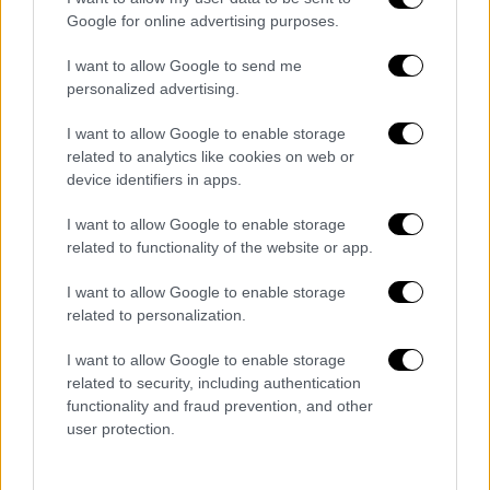
ΘΕΣΣΑΛΙΑ, ΑΝΑΤΟΛΙΚΗ ΣΤΕΡΕΑ,
Google for online advertising purposes.
ΑΝΑΤΟΛΙΚΗ ΠΕΛΟΠΟΝΝΗΣΟΣ
I want to allow Google to send me
personalized advertising.
Καιρός: Νεφώσεις κατά διαστήματα
αυξημένες, με τοπικές βροχές αρχικά
I want to allow Google to enable storage
στα νότια και από το μεσημέρι στα
related to analytics like cookies on web or
υπόλοιπα. Από τις απογευματινές ώρες
device identifiers in apps.
θα εκδηλωθούν και μεμονωμένες
I want to allow Google to enable storage
καταιγίδες.
related to functionality of the website or app.
Άνεμοι: Από ανατολικές διευθύνσεις 3
με 5 και βαθμιαία στα νότια 6 με 7
I want to allow Google to enable storage
related to personalization.
μποφόρ.
Θερμοκρασία: Από 11 έως 23 βαθμούς
I want to allow Google to enable storage
Κελσίου.
related to security, including authentication
functionality and fraud prevention, and other
ΚΥΚΛΑΔΕΣ, ΚΡΗΤΗ
user protection.
Καιρός: Αραιές νεφώσεις που βαθμιαία