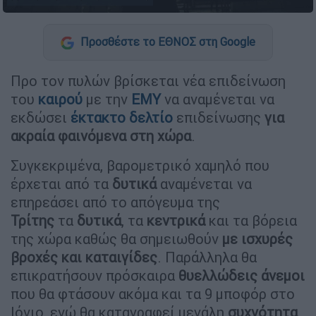
Προσθέστε το ΕΘΝΟΣ στη Google
Προ τον πυλών βρίσκεται νέα επιδείνωση
του
καιρού
με την
ΕΜΥ
να αναμένεται να
εκδώσει
έκτακτο
δελτίο
επιδείνωσης
για
ακραία φαινόμενα στη χώρα
.
Συγκεκριμένα, βαρομετρικό χαμηλό που
έρχεται από τα
δυτικά
αναμένεται να
επηρεάσει από το απόγευμα της
Τρίτης
τα
δυτικά
, τα
κεντρικά
και τα βόρεια
της χώρα καθώς θα σημειωθούν
με ισχυρές
βροχές και καταιγίδες
. Παράλληλα θα
επικρατήσουν πρόσκαιρα
θυελλώδεις
άνεμοι
που θα φτάσουν ακόμα και τα 9 μποφόρ στο
Ιόνιο, ενώ θα καταγραφεί μεγάλη
συχνότητα