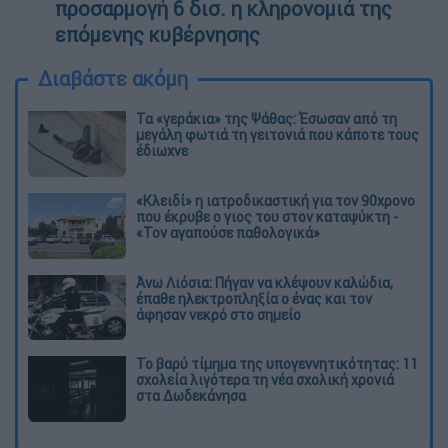
προσαρμογή 6 δισ. η κληρονομιά της
επόμενης κυβέρνησης
Διαβάστε ακόμη
Τα «γεράκια» της Ψάθας: Έσωσαν από τη
μεγάλη φωτιά τη γειτονιά που κάποτε τους
έδιωχνε
«Κλειδί» η ιατροδικαστική για τον 90χρονο
που έκρυβε ο γιος του στον καταψύκτη -
«Τον αγαπούσε παθολογικά»
Άνω Λιόσια: Πήγαν να κλέψουν καλώδια,
έπαθε ηλεκτροπληξία ο ένας και τον
άφησαν νεκρό στο σημείο
Το βαρύ τίμημα της υπογεννητικότητας: 11
σχολεία λιγότερα τη νέα σχολική χρονιά
στα Δωδεκάνησα