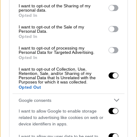
Άνεμοι: Ανατολικοί βορειοανατολικοί 3
not limited to your visit or usage behaviour. You may click to
I want to opt-out of the Sharing of my
με 4, στα ανατολικά 5 με 6 και από το
personal data.
grant or deny consent to Google and its third-party tags to
απόγευμα τοπικά 7 μποφόρ.
Opted In
use your data for below specified purposes in below Google
Θερμοκρασία: Από 09 έως 23 βαθμούς
consent section.
I want to opt-out of the Sale of my
Κελσίου.
Personal Data.
Opted In
ΝΗΣΙΑ ΙΟΝΙΟΥ, ΗΠΕΙΡΟΣ, ΔΥΤΙΚΗ ΣΤΕΡΕΑ,
I want to opt-out of processing my
ΔΥΤΙΚΗ ΠΕΛΟΠΟΝΝΗΣΟΣ
Personal Data for Targeted Advertising.
Opted In
Καιρός: Αυξημένες νεφώσεις με τοπικές
I want to opt-out of Collection, Use,
βροχές και βαθμιαία κυρίως στο Ιόνιο
Retention, Sale, and/or Sharing of my
Personal Data that Is Unrelated with the
σποραδικές καταιγίδες. Από αργά το
Purposes for which it was collected.
Opted Out
απόγευμα τα φαινόμενα πιθανώς θα
είναι κατά τόπους ισχυρά.
Google consents
Άνεμοι: Ανατολικοί νοτιοανατολικοί 5
I want to allow Google to enable storage
με 7 και στο Ιόνιο βαθμιαία 8 μποφόρ.
related to advertising like cookies on web or
Θερμοκρασία: Από 11 έως 23 βαθμούς
device identifiers in apps.
Κελσίου.
I want to allow my user data to be sent to