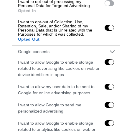
που παρατηρούνταν τις πρωινές ώρες θα
I want to opt-out of processing my
Personal Data for Targeted Advertising.
αυξηθούν οπότε θα εκδηλωθούν βροχές και
Opted In
τοπικά ισχυρές καταιγίδες. Στη
I want to opt-out of Collection, Use,
Θεσσαλονίκη
ο καιρός θα είναι άστατος με
Retention, Sale, and/or Sharing of my
Personal Data that Is Unrelated with the
βροχές και καταιγίδες να σημειώνονται και
Purposes for which it was collected.
στη συμπρωτεύουσα.
Opted Out
Ο καιρός θα είναι
άστατος και τη Δευτέρα
με
Google consents
έντονα
καιρικά φαινόμενα
στο μεγαλύτερο
I want to allow Google to enable storage
μέρος της χώρας κυρίως τις μεσημεριανές
related to advertising like cookies on web or
ώρες.
device identifiers in apps.
Το έκτακτο δελτίο από την ΕΜΥ
I want to allow my user data to be sent to
Google for online advertising purposes.
Την ίδια ώρα, σε ισχύ βρίσκεται το έκτακτο
I want to allow Google to send me
δελτίο
επιδείνωσης καιρού
που εξέδωσε
personalized advertising.
η
ΕΜΥ
και προειδοποιεί για
ακραία καιρικά
φαινόμενα
τα οποία θα ξεκινήσουν από
I want to allow Google to enable storage
related to analytics like cookies on web or
σήμερα και θα διαρκέσουν μέχρι και