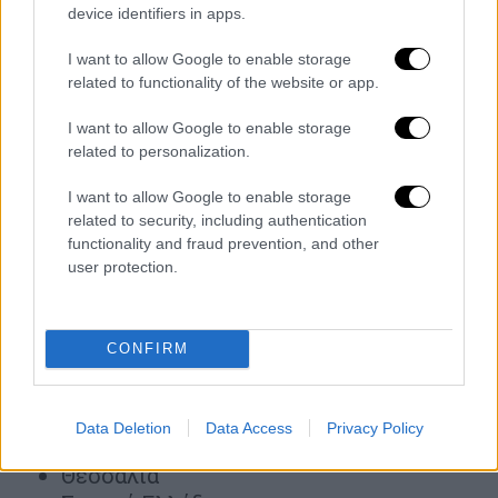
device identifiers in apps.
τη
Δευτέρα
.
I want to allow Google to enable storage
Πιο αναλυτικά, επιδείνωση προβλέπεται να
related to functionality of the website or app.
παρουσιάσει ο καιρός στη χώρα μας σήμερα
Κυριακή και τη Δευτέρα (12-06-2023)
I want to allow Google to enable storage
related to personalization.
με
έντονα φαινόμενα
αστάθειας
τις
μεσημβρινές
και
απογευματιν
I want to allow Google to enable storage
ές ώρες
στα
ηπειρωτικά
, όπου θα
related to security, including authentication
εκδηλωθούν ισχυρές
βροχές
και
καταιγίδες
,
functionality and fraud prevention, and other
user protection.
οι οποίες θα συνοδεύονται κατά τόπους από
χαλαζοπτώσεις και μεγάλη συχνότητα
κεραυνών.
CONFIRM
Οι περιοχές που θα επηρεαστούν
Μακεδονία
Data Deletion
Data Access
Privacy Policy
Ήπειρος
Θεσσαλία