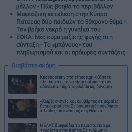
μέλλον - Πώς βοηθά το περιβάλλον
Μαφιόζικη εκτέλεση στην Κύπρο:
Πατέρας δύο παιδιών το 39χρονο θύμα -
Τον βρήκε νεκρό η γυναίκα του
ΕΦΚΑ: Νέο κύμα μαζικής φυγής στη
σύνταξη - Το «μπόνους» του
πληθωρισμού και οι πρόωρες συντάξεις
Διαβάστε ακόμη
Kadebostany στο ethnos.gr: «Κάποτε
πίστευα ότι το να είσαι outsider ήταν
αδυναμία, τώρα το βλέπω ως δύναμη»
«Χωρίς σκηνές και κουβέρτες σε ακραίες
θερμοκρασίες»: Σε δραματικές συνθήκες
χιλιάδες μετανάστες στη Θέουτα
Η ΕΛΑΣ διαψεύδει το περιστατικό με
τουρίστα στην Κρήτη: Σε ενήλικη η