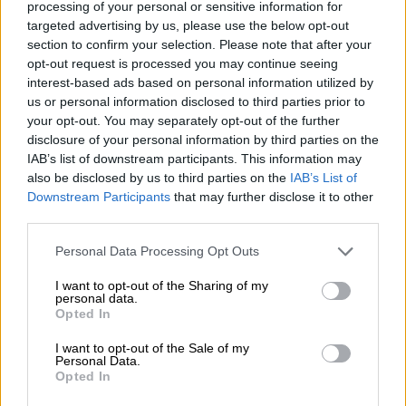
Ο Κλέαρχος Μαρουσάκης έκανε λόγο για
processing of your personal or sensitive information for
πιθανότητα χαλαζοπτώσεων
, καθώς και για
targeted advertising by us, please use the below opt-out
section to confirm your selection. Please note that after your
ισχυρούς κεραυνούς
, ενώ τόνισε ότι οι
opt-out request is processed you may continue seeing
άνεμοι
θα πνέουν έως 6 μποφόρ. Ο
interest-based ads based on personal information utilized by
υδράργυρος
σε αρκετές περιοχές θα φτάσει
us or personal information disclosed to third parties prior to
τους
27 με 29 βαθμούς Κελσίου
.
your opt-out. You may separately opt-out of the further
disclosure of your personal information by third parties on the
IAB’s list of downstream participants. This information may
also be disclosed by us to third parties on the
IAB’s List of
Downstream Participants
that may further disclose it to other
third parties.
Please note that this website/app uses one or more Google
Personal Data Processing Opt Outs
video
services and may gather and store information including but
not limited to your visit or usage behaviour. You may click to
I want to opt-out of the Sharing of my
personal data.
grant or deny consent to Google and its third-party tags to
Opted In
use your data for below specified purposes in below Google
consent section.
I want to opt-out of the Sale of my
Personal Data.
Opted In
Στην
Αττική
, προς το μεσημέρι, οι συννεφιές