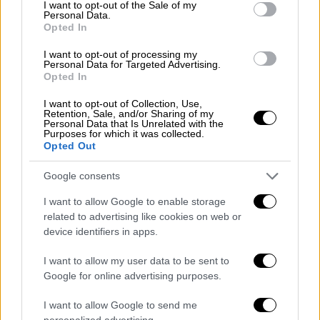
consent section.
I want to opt-out of the Sale of my
Personal Data.
Καιρός: Νεφώσεις με τοπικές βροχές
Opted In
και βαθμιαία σποραδικές καταιγίδες οι
I want to opt-out of processing my
οποίες από το απόγευμα πιθανώς να
Personal Data for Targeted Advertising.
είναι πρόσκαιρα ισχυρές.
Opted In
Ανεμοι: Νότιοι νοτιοδυτικοί 5 με 7 και
I want to opt-out of Collection, Use,
στα βόρεια τοπικά 8 μποφόρ.
Retention, Sale, and/or Sharing of my
Personal Data that Is Unrelated with the
Θερμοκρασία: Από 12 έως 22 βαθμούς
Purposes for which it was collected.
Opted Out
Κελσίου. Στα βόρεια 2 με 3 βαθμούς
χαμηλότερη.
Google consents
ΘΕΣΣΑΛΙΑ
I want to allow Google to enable storage
related to advertising like cookies on web or
Καιρός: Νεφώσεις με τοπικές βροχές
device identifiers in apps.
και κυρίως στους νομούς Τρικάλων και
I want to allow my user data to be sent to
Καρδίτσας σποραδικές καταιγίδες. Λίγα
Google for online advertising purposes.
χιόνια θα πέσουν στα ορεινά.
Εξασθένηση των φαινομένων τις
I want to allow Google to send me
personalized advertising.