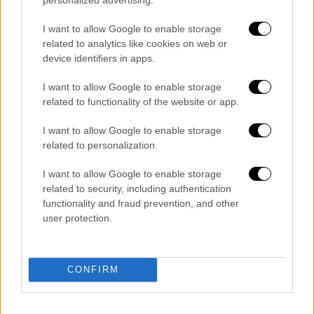
βραδινές ώρες.
Ανεμοι: Νότιοι νοτιοδυτικοί 4 με 6
I want to allow Google to enable storage
μποφόρ.
related to analytics like cookies on web or
Θερμοκρασία: Από 04 έως 16 βαθμούς
device identifiers in apps.
Κελσίου.
I want to allow Google to enable storage
related to functionality of the website or app.
ΑΤΤΙΚΗ
I want to allow Google to enable storage
Καιρός: Νεφώσεις με τοπικές βροχές
related to personalization.
κυρίως τις μεσημβρινές και
απογευματινές ώρες.
I want to allow Google to enable storage
Ανεμοι: Νότιοι νοτιοδυτικοί 5 με 6 και
related to security, including authentication
functionality and fraud prevention, and other
στα ανατολικά 7 και πρόσκαιρα τοπικά 8
user protection.
μποφόρ.
Θερμοκρασία: Από 07 έως 19 βαθμούς
Κελσίου.
CONFIRM
ΘΕΣΣΑΛΟΝΙΚΗ