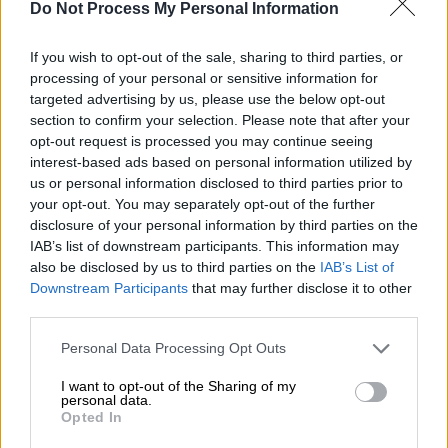
Do Not Process My Personal Information
Ανεμοι: Νοτιοδυτικοί 4 με 6 και στα
ανατολικά και τα νότια 7 και πρόσκαιρα
If you wish to opt-out of the sale, sharing to third parties, or
τοπικά 8 μποφόρ.
processing of your personal or sensitive information for
targeted advertising by us, please use the below opt-out
Θερμοκρασία: Από 06 έως 21 βαθμούς
section to confirm your selection. Please note that after your
Κελσίου.
opt-out request is processed you may continue seeing
interest-based ads based on personal information utilized by
ΚΥΚΛΑΔΕΣ, ΚΡΗΤΗ
us or personal information disclosed to third parties prior to
your opt-out. You may separately opt-out of the further
Καιρός: Νεφώσεις με τοπικές βροχές
disclosure of your personal information by third parties on the
και κυρίως στις Κυκλάδες σποραδικές
IAB’s list of downstream participants. This information may
καταιγίδες που πιθανώς να είναι
also be disclosed by us to third parties on the
IAB’s List of
πρόσκαιρα ισχυρές. Εξασθένηση των
Downstream Participants
that may further disclose it to other
third parties.
φαινομένων τις βραδινές ώρες.
Ανεμοι: Νοτιοδυτικοί 6 με 8 μποφόρ.
Please note that this website/app uses one or more Google
Personal Data Processing Opt Outs
services and may gather and store information including but
Θερμοκρασία: Από 10 έως 22 βαθμούς
not limited to your visit or usage behaviour. You may click to
I want to opt-out of the Sharing of my
Κελσίου.
personal data.
grant or deny consent to Google and its third-party tags to
Opted In
use your data for below specified purposes in below Google
ΝΗΣΙΑ ΑΝΑΤΟΛΙΚΟΥ ΑΙΓΑΙΟΥ - ΔΩΔΕΚΑΝΗΣΑ