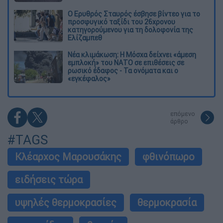
Ο Ερυθρός Σταυρός έσβησε βίντεο για το
προσφυγικό ταξίδι του 26χρονου
κατηγορούμενου για τη δολοφονία της
Ελίζαμπεθ
Νέα κλιμάκωση: Η Μόσχα δείχνει «άμεση
εμπλοκή» του ΝΑΤΟ σε επιθέσεις σε
ρωσικό έδαφος - Τα ονόματα και ο
«εγκέφαλος»
επόμενο
άρθρο
#TAGS
Κλέαρχος Μαρουσάκης
φθινόπωρο
ειδήσεις τώρα
υψηλές θερμοκρασίες
θερμοκρασία