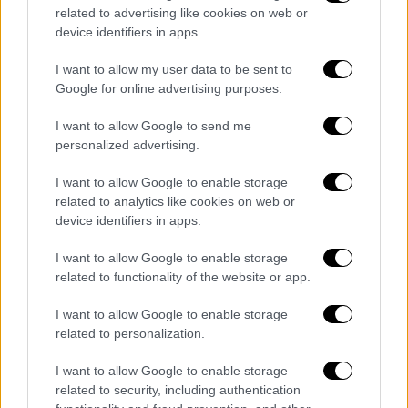
μεσημέρι ωστόσο στη συνέχεια ο καιρός θα
related to advertising like cookies on web or
device identifiers in apps.
βελτιωθεί. Οι άνεμοι πνέουν με ισχυρές
εντάσεις, ενώ ο
υδράργυρος φτάνει μέχρι
I want to allow my user data to be sent to
τους 19 βαθμούς
.
Google for online advertising purposes.
Στη
Θεσσαλονίκη
, υπάρχει
ένα άστατο
I want to allow Google to send me
personalized advertising.
καιρικό μοτίβο
με βροχές και τοπικά
ισχυρές καταιγίδες ιδιαίτερα στα πιο
νότια
I want to allow Google to enable storage
τμήματα
και ο καιρός θα αρχίσει σιγά σιγά να
related to analytics like cookies on web or
βελτιώνεται με τους δυνατούς νοτιάδες να
device identifiers in apps.
υποχωρούν τις επόμενες ώρες. Ο
I want to allow Google to enable storage
υδράργυρος θα φτάσει μέχρι τους 16
related to functionality of the website or app.
βαθμούς Κελσίου.
I want to allow Google to enable storage
Πότε έρχεται νέα κακοκαιρία
related to personalization.
Τα φαινόμενα θα περιοριστούν στο
Αιγαίο
I want to allow Google to enable storage
αύριο, Τρίτη
, ενώ από την Τετάρτη θα μπουν
related to security, including authentication