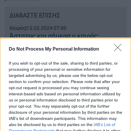
ΔΙΑΒΑΣΤΕ ΕΠΙΣΗΣ
Καιρός
|
12.02.2024 07:00
Άστατος και σήμερα ο καιρός:
Επιμένουν οι βροχές και καταιγίδες -
Do Not Process My Personal Information
Πότε εξασθενούν τα φαινόμενα
If you wish to opt-out of the sale, sharing to third parties, or
processing of your personal or sensitive information for
targeted advertising by us, please use the below opt-out
Τι είναι η λαίλαπα καταιγίδων
section to confirm your selection. Please note that after your
opt-out request is processed you may continue seeing
Τα χαρακτηριστικά αυτού του φαινομένου
interest-based ads based on personal information utilized by
είναι το
μικρό πλάτος
και το
μεγάλο μήκος
,
us or personal information disclosed to third parties prior to
your opt-out. You may separately opt-out of the further
σαν μία
λεπτή γραμμή
. Η «
λαίλαπα
disclosure of your personal information by third parties on the
καταιγίδων
» θα επηρεάσει τμήματα του
IAB’s list of downstream participants. This information may
κεντρικού, ανατολικού και βόρειου Αιγαίου
,
also be disclosed by us to third parties on the
IAB’s List of
με αρκετές βροχές, καταιγίδες,
Downstream Participants
that may further disclose it to other