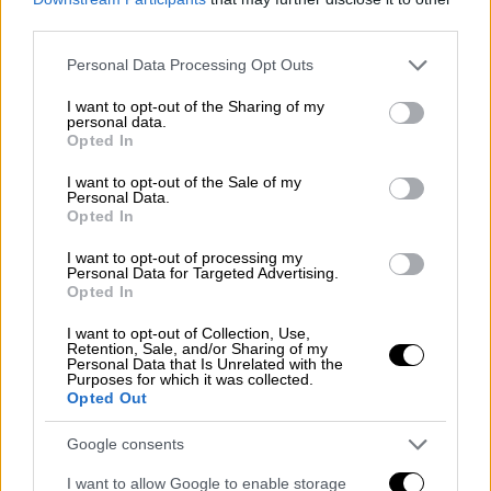
third parties.
χαλαζοπτώσεις και δυνατούς ανέμους.
Please note that this website/app uses one or more Google
Personal Data Processing Opt Outs
services and may gather and store information including but
not limited to your visit or usage behaviour. You may click to
I want to opt-out of the Sharing of my
personal data.
grant or deny consent to Google and its third-party tags to
Opted In
use your data for below specified purposes in below Google
consent section.
I want to opt-out of the Sale of my
video
Personal Data.
Opted In
I want to opt-out of processing my
Personal Data for Targeted Advertising.
Opted In
I want to opt-out of Collection, Use,
Ο καιρός σε Αττική και Θεσσαλονίκη
Retention, Sale, and/or Sharing of my
Personal Data that Is Unrelated with the
Purposes for which it was collected.
Στην
Αττική
, η κακοκαιρία
εκτονώθηκε
στα
Opted Out
πιο βόρεια τμήματα προς την πλευρά της
Google consents
Βοιωτίας και δεν έχουμε κάτι αξιόλογο.
Μπορεί να υπάρχουν λίγες βροχές μέχρι το
I want to allow Google to enable storage