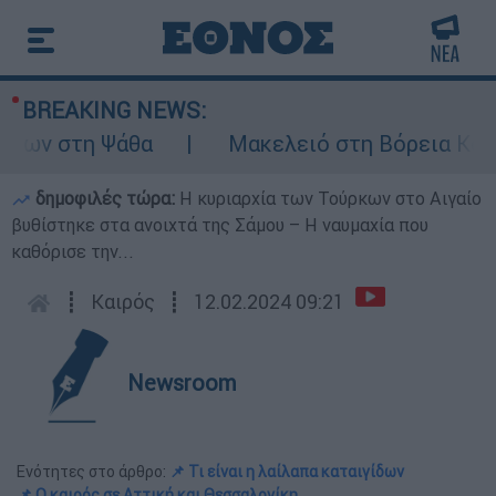
BREAKING NEWS:
ων στη Ψάθα
Μακελειό στη Βόρεια Καρολί
δημοφιλές τώρα:
Η κυριαρχία των Τούρκων στο Αιγαίο
βυθίστηκε στα ανοιχτά της Σάμου – Η ναυμαχία που
καθόρισε την...
┋
Καιρός
┋
12.02.2024 09:21
Newsroom
Ενότητες στο άρθρο:
📌 Τι είναι η λαίλαπα καταιγίδων
📌 Ο καιρός σε Αττική και Θεσσαλονίκη