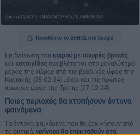
Βροχή (ΒΑΣΙΛΗΣ ΠΑΠΑΔΟΠΟΥΛΟΣ/ EUROKINISSI)
Προσθέστε το ΕΘΝΟΣ στη Google
Επιδείνωση του
καιρού
με
ισχυρές βροχές
και
καταιγίδες
προβλέπεται στο μεγαλύτερο
μέρος της χώρας από τις βραδινές ώρες της
Κυριακής (25-02-24) μέχρι και τις πρώτες
πρωινές ώρες της Τρίτης (27-02-24).
Ποιες περιοχές θα χτυπήσουν έντονα
φαινόμενα
Τα έντονα φαινόμενα που θα ξεκινήσουν από
τα δυτικά,
γρήγορα θα επεκταθούν στα
κεντρικά και ανατολικά ηπειρωτικά
, τις