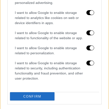
Εύβοια και τις Σποράδες με βαθμιαία
personalized advertising.
εξασθένηση των φαινομένων από το
I want to allow Google to enable storage
απόγευμα.
related to analytics like cookies on web or
Από τις προμεσημβρινές ώρες θα
device identifiers in apps.
επηρεαστούν τα νησιά του ανατολικού
I want to allow Google to enable storage
Αιγαίου (από τη Χίο και νοτιότερα) και
related to functionality of the website or app.
τα Δωδεκάνησα.
I want to allow Google to enable storage
Την
Τρίτη
(27-02-24)
related to personalization.
Τα έντονα φαινόμενα θα διατηρηθούν στις
I want to allow Google to enable storage
νότιες περιοχές των Δωδεκανήσων και
related to security, including authentication
βαθμιαία μέχρι το μεσημέρι θα
functionality and fraud prevention, and other
user protection.
εξασθενήσουν.
CONFIRM
Τα σχολιά σας δημοσιεύονται άμεσα με δική σας ευθύνη. Το
ΕΘΝΟΣ θα παρεμβαίνει και τα προσβλητικά σχόλια θα
διαγράφονται