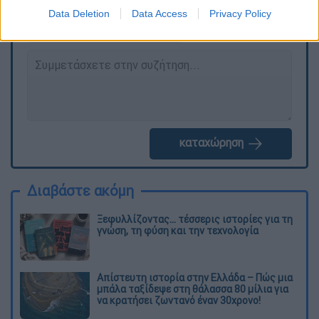
Data Deletion
Data Access
Privacy Policy
καταχώρηση
Διαβάστε ακόμη
Ξεφυλλίζοντας... τέσσερις ιστορίες για τη
γνώση, τη φύση και την τεχνολογία
Απίστευτη ιστορία στην Ελλάδα – Πώς μια
μπάλα ταξίδεψε στη θάλασσα 80 μίλια για
να κρατήσει ζωντανό έναν 30χρονο!