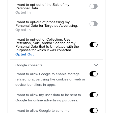
consent section.
I want to opt-out of the Sale of my
Ισχυρές βροχές και καταιγίδες
Personal Data.
Opted In
προβλέπονται:
I want to opt-out of processing my
Την Κυριακή (25-02-24)
Personal Data for Targeted Advertising.
Opted In
Από τις βραδινές ώρες στα νησιά του Ιονίου,
I want to opt-out of Collection, Use,
τη δυτική και νότια Πελοπόννησο και τη
Retention, Sale, and/or Sharing of my
Personal Data that Is Unrelated with the
δυτική Κρήτη.
Purposes for which it was collected.
Opted Out
Τη Δευτέρα (26-02-24)
Google consents
Από τις πρώτες πρωινές ώρες στην
I want to allow Google to enable storage
κεντρική Μακεδονία, τη Θεσσαλία
related to advertising like cookies on web or
(κυρίως στα ανατολικά), την ανατολική
device identifiers in apps.
Στερεά (συμπεριλαμβανομένης
I want to allow my user data to be sent to
πρόσκαιρα και της Αττικής), τις
Google for online advertising purposes.
Κυκλάδες, την Κρήτη (κυρίως στα νότια),
την Πελοπόννησο και πρόσκαιρα στην
I want to allow Google to send me