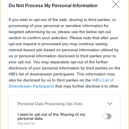
Do Not Process My Personal Information
Κυκλάδες και την Κρήτη και βαθμιαία στα
νησιά του ανατολικού Αιγαίου και τα
If you wish to opt-out of the sale, sharing to third parties, or
Δωδεκάνησα. Τα φαινόμενα θα συνοδεύονται
processing of your personal or sensitive information for
από ενισχυμένους νοτιοανατολικούς
targeted advertising by us, please use the below opt-out
ανέμους εντάσεως 7 και τοπικά στο Ιόνιο 8
section to confirm your selection. Please note that after your
μποφόρ και πιθανώς από
χαλαζοπτώσεις
.
opt-out request is processed you may continue seeing
interest-based ads based on personal information utilized by
us or personal information disclosed to third parties prior to
ΔΙΑΒΑΣΤΕ ΕΠΙΣΗΣ
your opt-out. You may separately opt-out of the further
disclosure of your personal information by third parties on the
Καιρός
|
24.02.2024 18:39
IAB’s list of downstream participants. This information may
also be disclosed by us to third parties on the
IAB’s List of
Μαρουσάκης: Γραμμή λαίλαπας θα
Downstream Participants
that may further disclose it to other
σαρώσει τη χώρα - Πού θα «χτυπήσει»
third parties.
η κακοκαιρία τις επόμενες ώρες
Please note that this website/app uses one or more Google
Personal Data Processing Opt Outs
services and may gather and store information including but
not limited to your visit or usage behaviour. You may click to
I want to opt-out of the Sharing of my
personal data.
grant or deny consent to Google and its third-party tags to
Opted In
Πιο αναλυτικά:
use your data for below specified purposes in below Google