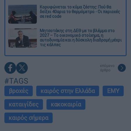
Κορυφώνεται το κύμα ζέστης: Πού θα
δείξει 40αρια το θερμόμετρο - Οι περιοχές
σε red code
Μητσοτάκης στη ΔΕΘ με το βλέμμα στο
2027 – Το οικονομικό στοίχημα, η
αυτοδυναμία και η δύσκολη διαδρομή μέχρι
τις κάλπες
επόμενο
άρθρο
#TAGS
βροχές
καιρός στην Ελλάδα
ΕΜΥ
καταιγίδες
κακοκαιρία
καιρός σήμερα