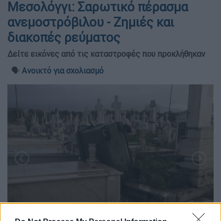
Μεσολόγγι: Σαρωτικό πέρασμα
ανεμοστρόβιλου - Ζημιές και
διακοπές ρεύματος
Δείτε εικόνες από τις καταστροφές που προκλήθηκαν
🗣️
Ανοικτό για σχολιασμό