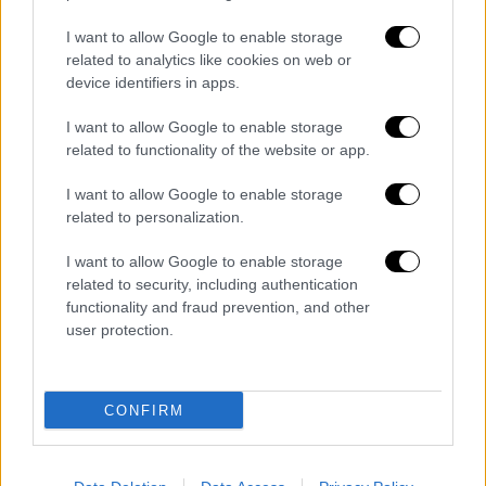
I want to allow Google to enable storage
Τα σχολιά σας δημοσιεύονται άμεσα με δική σας ευθύνη. Το
related to analytics like cookies on web or
ΕΘΝΟΣ θα παρεμβαίνει και τα προσβλητικά σχόλια θα
device identifiers in apps.
διαγράφονται
I want to allow Google to enable storage
related to functionality of the website or app.
I want to allow Google to enable storage
related to personalization.
I want to allow Google to enable storage
related to security, including authentication
καταχώρηση
functionality and fraud prevention, and other
user protection.
Διαβάστε ακόμη
CONFIRM
Σοκαριστικό βίντεο από το τροχαίο στις
Σέρρες που σκοτώθηκαν μητέρα και γιος:
Το ΙΧ πέφτει πάνω στο φορτηγό