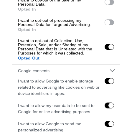
I want to opt-out of the Sale of my
Personal Data.
Καιρός
|
12.03.2024 08:23
Opted In
Μαρουσάκης: Tι καιρό θα κάνει την
Καθαρά Δευτέρα - Πού θα βρέχει στη
I want to opt-out of processing my
Personal Data for Targeted Advertising.
χώρα - Αναλυτική πρόγνωση
Opted In
I want to opt-out of Collection, Use,
Retention, Sale, and/or Sharing of my
Personal Data that Is Unrelated with the
Purposes for which it was collected.
Μετρούν τις πληγές στο Μεσολόγγι
Opted Out
Σύμφωνα με το
messolonghinews.gr
, για
Google consents
αρκετή ώρα υπήρξε διακοπή ρεύματος σε
I want to allow Google to enable storage
αρκετές περιοχές.
related to advertising like cookies on web or
device identifiers in apps.
Από την πρώτη στιγμή υπήρξε ενεργοποίηση
της πολιτικής προστασίας του δήμου
I want to allow my user data to be sent to
Google for online advertising purposes.
Μεσολογγίου
για παροχή συνδρομής με
μηχανολογικά εξοπλισμό.
I want to allow Google to send me
personalized advertising.