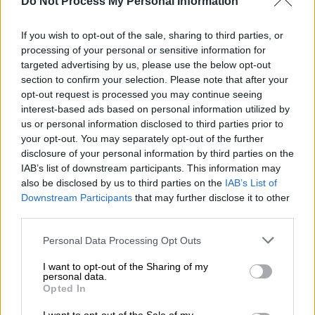
Do Not Process My Personal Information
If you wish to opt-out of the sale, sharing to third parties, or
processing of your personal or sensitive information for
targeted advertising by us, please use the below opt-out
Προσθέστε το ΕΘΝΟΣ στη Google
section to confirm your selection. Please note that after your
opt-out request is processed you may continue seeing
interest-based ads based on personal information utilized by
Ζημιές
μετρά από το πρωί της Τρίτης το
us or personal information disclosed to third parties prior to
Μεσολόγγι
μετά από το σαρωτικό πέρασμα
your opt-out. You may separately opt-out of the further
ανεμοστρόβιλου
.
disclosure of your personal information by third parties on the
IAB’s list of downstream participants. This information may
Από το
ισχυρό καιρικό φαινόμενο
ξηλώθηκαν
also be disclosed by us to third parties on the
IAB’s List of
Downstream Participants
that may further disclose it to other
υπόστεγα, πέργκολες, καλώδια
third parties.
ηλεκτροδότησης και δέντρα, ενώ ζημιές
έχουν προκληθεί και στο νεκροταφείο του
Please note that this website/app uses one or more Google
Personal Data Processing Opt Outs
services and may gather and store information including but
Αγ. Λάζαρου.
not limited to your visit or usage behaviour. You may click to
I want to opt-out of the Sharing of my
personal data.
grant or deny consent to Google and its third-party tags to
Opted In
ΔΙΑΒΑΣΤΕ ΕΠΙΣΗΣ
use your data for below specified purposes in below Google
consent section.