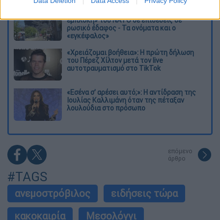
Data Deletion
Data Access
Privacy Policy
Νέα κλιμάκωση: Η Μόσχα δείχνει «άμεση
εμπλοκή» του ΝΑΤΟ σε επιθέσεις σε
ρωσικό έδαφος - Τα ονόματα και ο
«εγκέφαλος»
«Χρειάζομαι βοήθεια»: Η πρώτη δήλωση
του Πέρεζ Χίλτον μετά τον live
αυτοτραυματισμό στο TikTok
«Εσένα σ’ αρέσει αυτό;»: Η αντίδραση της
Ιουλίας Καλλιμάνη όταν της πέταξαν
λουλούδια στο πρόσωπο
επόμενο
άρθρο
#TAGS
ανεμοστρόβιλος
ειδήσεις τώρα
κακοκαιρία
Μεσολόγγι