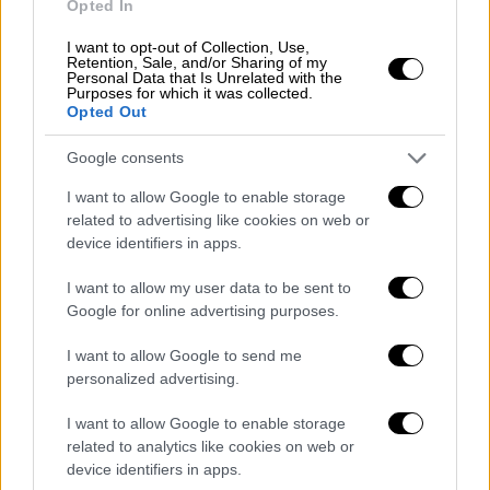
το παρόν δεν υπάρχει σαφής εικόνα για το
Opted In
εάν και σε ποιο βαθμό έχουν προκληθεί
I want to opt-out of Collection, Use,
ζημιές σε καλλιέργειες στην περιοχή από τη
Retention, Sale, and/or Sharing of my
Personal Data that Is Unrelated with the
χαλαζόπτωση.
Purposes for which it was collected.
Opted Out
Google consents
I want to allow Google to enable storage
related to advertising like cookies on web or
device identifiers in apps.
I want to allow my user data to be sent to
Google for online advertising purposes.
I want to allow Google to send me
personalized advertising.
I want to allow Google to enable storage
View this post on Instagram
related to analytics like cookies on web or
device identifiers in apps.