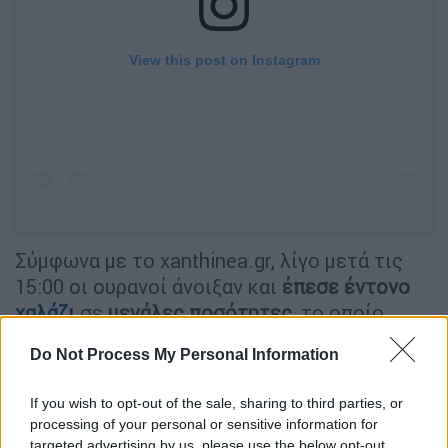
View this post on Instagram
Σύμφωνα με το xanthinea.gr, λίγο μετά τις
15:00 οι ουρανοί άνοιξαν και
έπεσε
έντονο
χαλάζι
σε
μεγάλες ποσότητες
, το οποίο
έδινε την
αίσθηση χιονόπτωσης
.
Do Not Process My Personal Information
If you wish to opt-out of the sale, sharing to third parties, or
processing of your personal or sensitive information for
targeted advertising by us, please use the below opt-out