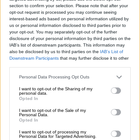
section to confirm your selection. Please note that after your
opt-out request is processed you may continue seeing
interest-based ads based on personal information utilized by
us or personal information disclosed to third parties prior to
your opt-out. You may separately opt-out of the further
disclosure of your personal information by third parties on the
IAB’s list of downstream participants. This information may
also be disclosed by us to third parties on the
IAB’s List of
Downstream Participants
that may further disclose it to other
View this post on Instagram
third parties.
Please note that this website/app uses one or more Google
Personal Data Processing Opt Outs
services and may gather and store information including but
not limited to your visit or usage behaviour. You may click to
I want to opt-out of the Sharing of my
personal data.
grant or deny consent to Google and its third-party tags to
Opted In
use your data for below specified purposes in below Google
consent section.
I want to opt-out of the Sale of my
Personal Data.
Opted In
Οι δρόμοι και τα πεζοδρόμια τη πόλης
I want to opt-out of processing my
ντύθηκαν
κυριολεκτικά
στα λευκά, ενώ προς
Personal Data for Targeted Advertising.