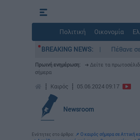
Πολιτική
Οικονομία
Ελ
ές σε red code
BREAKING NEWS:
Πέθανε σε ηλικία 69 ετών
Πρωινή ενημέρωση:
➔ Δείτε τα πρωτοσέλι
σήμερα
┋
Καιρός
┋
05.06.2024 09:17
Newsroom
Ενότητες στο άρθρο:
📌 Ο καιρός σήμερα σε Αττική κ