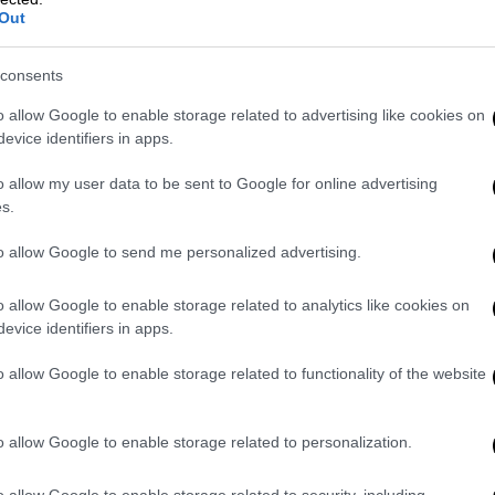
Out
consents
o allow Google to enable storage related to advertising like cookies on
evice identifiers in apps.
o allow my user data to be sent to Google for online advertising
s.
της θερμοκρασίας
to allow Google to send me personalized advertising.
ένεται
αστάθεια
στα ηπειρωτικά τις
να με τον Κλέαρχο Μαρουσάκη, η ημέρα
o allow Google to enable storage related to analytics like cookies on
evice identifiers in apps.
ές συνθήκες αλλά από το
απόγευμα θα
δες, με την ζέστη να υποχωρεί
, ενώ
o allow Google to enable storage related to functionality of the website
ίναι
κοντά στα 6-7 μποφόρ
, με την ζέστη να
o allow Google to enable storage related to personalization.
 λίγα 35-36άρια στα δυτικά ηπειρωτικά
o allow Google to enable storage related to security, including