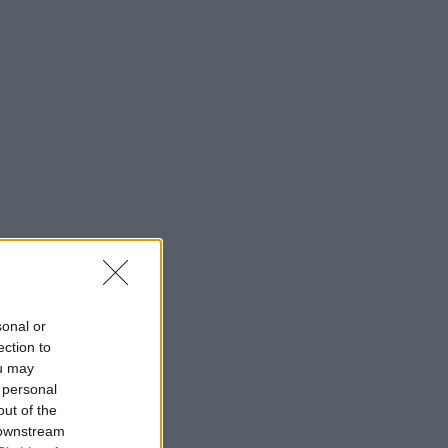
sonal or
ection to
ou may
 personal
out of the
 downstream