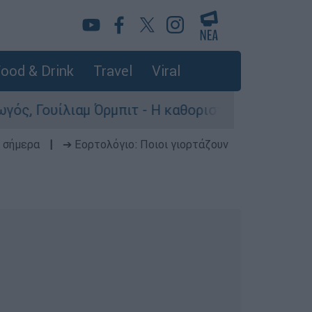
ood & Drink
Travel
Viral
μπιτ - Η καθοριστική συμβολή του στο «Ray of 
 σήμερα
|
➔ Εορτολόγιο: Ποιοι γιορτάζουν