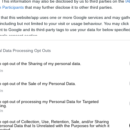
. This information may also be disclosed by us to third parties on the
IA
 και στη συνέχεια. Οι άνεμοι θα στραφούν
Participants
that may further disclose it to other third parties.
ρασία στα δυτικά – βορειοδυτικά και θα
 that this website/app uses one or more Google services and may gath
ούς.
including but not limited to your visit or usage behaviour. You may click 
 to Google and its third-party tags to use your data for below specifi
ές συννεφιές ενώ προς απογευματινές ώρες
ogle consent section.
 είναι ασθενείς, με μέτριες εντάσεις ενώ ο
34 βαθμούς.
l Data Processing Opt Outs
o opt-out of the Sharing of my personal data.
In
o opt-out of the Sale of my Personal Data.
In
to opt-out of processing my Personal Data for Targeted
ing.
In
o opt-out of Collection, Use, Retention, Sale, and/or Sharing
ersonal Data that Is Unrelated with the Purposes for which it
lected.