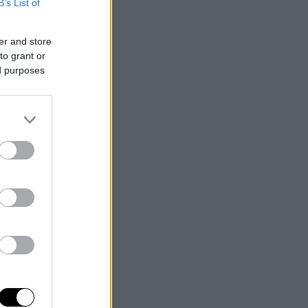
B’s List of
er and store
to grant or
ed purposes