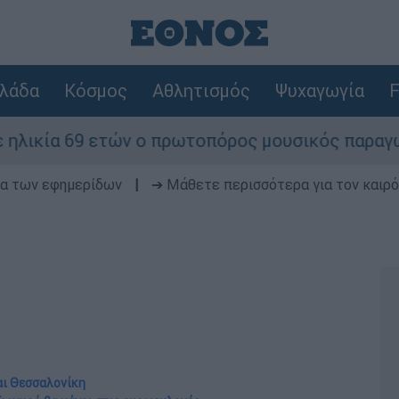
λάδα
Κόσμος
Αθλητισμός
Ψυχαγωγία
F
 ο πρωτοπόρος μουσικός παραγωγός, Γουίλιαμ Όρ
δα των εφημερίδων
|
➔ Μάθετε περισσότερα για τον καιρό
αι Θεσσαλονίκη