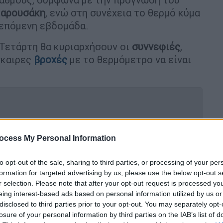
Μαρουσάκη
, ενώ στη συνέχεια το θερμό κύμα
επόμενη εβδομάδα.
 Τετάρτη θα κυριαρχήσουν οι
συννεφιές
,
σκαιρες
βροχές
με το θερμόμετρο να είναι
ι διευκρινίζει ο Κλέαρχος Μαρουσάκης
ocess My Personal Information
ου καταγράφηκαν την Τρίτη
to opt-out of the sale, sharing to third parties, or processing of your per
formation for targeted advertising by us, please use the below opt-out s
r selection. Please note that after your opt-out request is processed y
eing interest-based ads based on personal information utilized by us or
 και Θεσσαλονίκη
disclosed to third parties prior to your opt-out. You may separately opt-
losure of your personal information by third parties on the IAB’s list of
και οι αραιές συννεφιές, ενώ η
αφρικανική