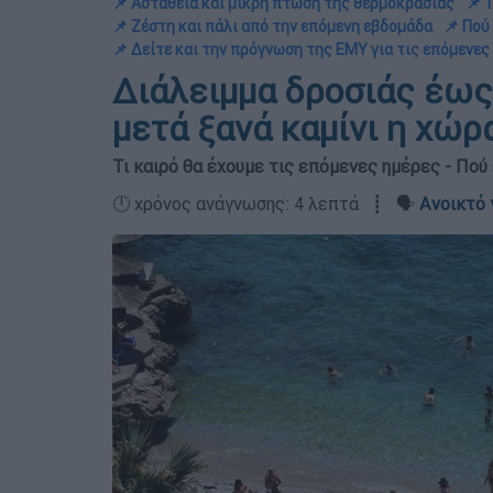
📌 Αστάθεια και μικρή πτώση της θερμοκρασίας
📌 
📌 Ζέστη και πάλι από την επόμενη εβδομάδα
📌 Πού
📌 Δείτε και την πρόγνωση της ΕΜΥ για τις επόμενες 
Διάλειμμα δροσιάς έως
μετά ξανά καμίνι η χώ
Τι καιρό θα έχουμε τις επόμενες ημέρες - Πού
🕛 χρόνος ανάγνωσης: 4 λεπτά ┋ 🗣️
Ανοικτό 