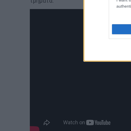
τμήματα.
authenti