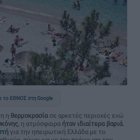
ROKINISSI)
 το ΕΘΝΟΣ στη Google
τη η
θερμοκρασία
σε αρκετές περιοχές ενώ
σκόνης
, η ατμόσφαιρα
ήταν ιδιαίτερα βαριά.
στή
για την ηπειρωτική Ελλάδα με το
 βαθμούς, σύμφωνα με την πρόγνωση του