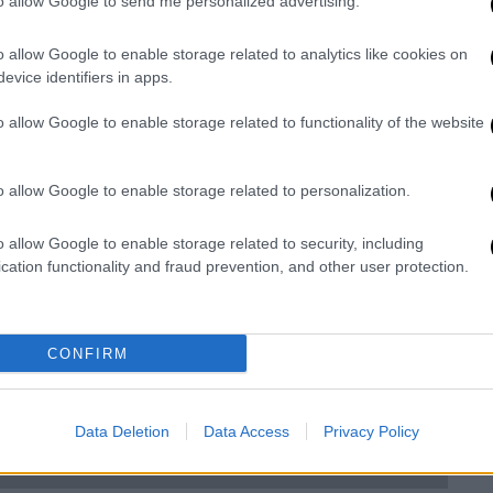
to allow Google to send me personalized advertising.
o allow Google to enable storage related to analytics like cookies on
evice identifiers in apps.
o allow Google to enable storage related to functionality of the website
o allow Google to enable storage related to personalization.
o allow Google to enable storage related to security, including
video
cation functionality and fraud prevention, and other user protection.
CONFIRM
Data Deletion
Data Access
Privacy Policy