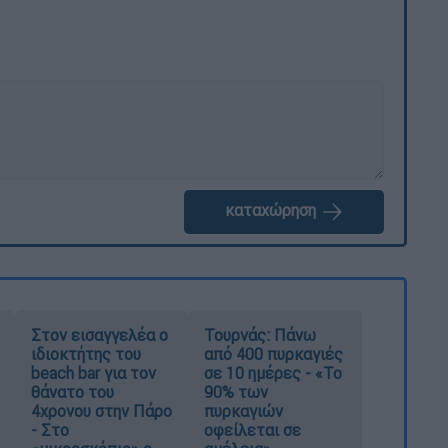
καταχώρηση
Στον εισαγγελέα ο
Τουρνάς: Πάνω
ιδιοκτήτης του
από 400 πυρκαγιές
beach bar για τον
σε 10 ημέρες - «Το
θάνατο του
90% των
4χρονου στην Πάρο
πυρκαγιών
- Στο
οφείλεται σε