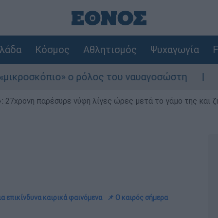
λάδα
Κόσμος
Αθλητισμός
Ψυχαγωγία
F
πιο» ο ρόλος του ναυαγοσώστη
Συναγερμός
 27χρονη παρέσυρε νύφη λίγες ώρες μετά το γάμο της και ζη
α επικίνδυνα καιρικά φαινόμενα
📌 Ο καιρός σήμερα