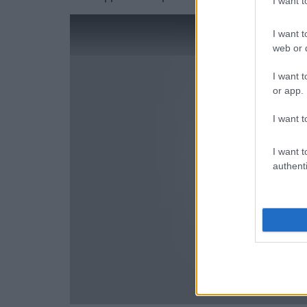
I want 
I want t
web or d
I want t
or app.
I want t
I want t
authenti