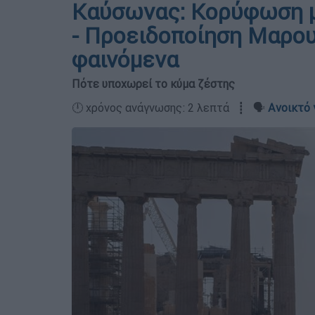
Καύσωνας: Κορύφωση με
- Προειδοποίηση Μαρου
φαινόμενα
Πότε υποχωρεί το κύμα ζέστης
🕛 χρόνος ανάγνωσης: 2 λεπτά ┋ 🗣️
Ανοικτό 