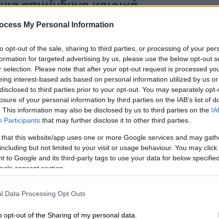
ια επικίνδυνα καιρικά
ocess My Personal Information
PEN
, Κλέαρχο Μαρουσάκη, η Ελλάδα δεν
to opt-out of the sale, sharing to third parties, or processing of your per
ά σε «ισχυρό κύμα
ζέστης
», το οποίο θα
formation for targeted advertising by us, please use the below opt-out s
 επικίνδυνα καιρικά φαινόμενα.
Θα «βγάλει
r selection. Please note that after your opt-out request is processed y
eing interest-based ads based on personal information utilized by us or
θάλασσας.
disclosed to third parties prior to your opt-out. You may separately opt-
losure of your personal information by third parties on the IAB’s list of
. This information may also be disclosed by us to third parties on the
IA
Participants
that may further disclose it to other third parties.
 that this website/app uses one or more Google services and may gath
γωγή «έκαψαν» τους υποψήφιους την
including but not limited to your visit or usage behaviour. You may click 
ίων
 to Google and its third-party tags to use your data for below specifi
ogle consent section.
l Data Processing Opt Outs
ήμερα με 43άρια - Οι περιοχές που θα
σίας
o opt-out of the Sharing of my personal data.