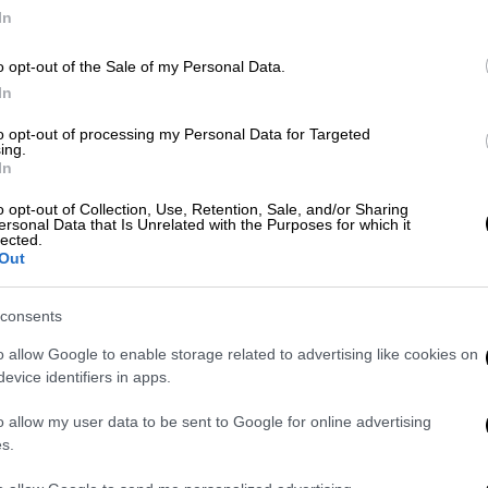
In
o opt-out of the Sale of my Personal Data.
In
to opt-out of processing my Personal Data for Targeted
αι σήμερα θα ναι μια μέρα
αρκετά θερμή
,
ing.
εβαίνει τους
40 -43 βαθμούς
, ειδικότερα
In
α.
o opt-out of Collection, Use, Retention, Sale, and/or Sharing
ersonal Data that Is Unrelated with the Purposes for which it
lected.
με αυτήν τη
γενικευμένη ζέστη
γιατί από
Out
αντική πτώση του υδραργύρου
.
ργά το απόγευμα θα συναντήσουμε
consents
 Θεσσαλίας, της Ανατολικής Στερεάς, της
o allow Google to enable storage related to advertising like cookies on
ης και των Δωδεκανήσων ακόμα και 43
evice identifiers in apps.
o allow my user data to be sent to Google for online advertising
s.
ύσωνα
συνοδεύεται και από
συννεφιές
αλλά
βροχές
προς τα βόρεια.